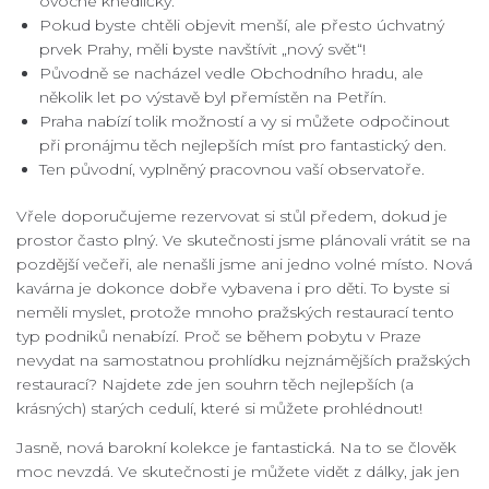
ovocné knedlíčky.
Pokud byste chtěli objevit menší, ale přesto úchvatný
prvek Prahy, měli byste navštívit „nový svět“!
Původně se nacházel vedle Obchodního hradu, ale
několik let po výstavě byl přemístěn na Petřín.
Praha nabízí tolik možností a vy si můžete odpočinout
při pronájmu těch nejlepších míst pro fantastický den.
Ten původní, vyplněný pracovnou vaší observatoře.
Vřele doporučujeme rezervovat si stůl předem, dokud je
prostor často plný. Ve skutečnosti jsme plánovali vrátit se na
pozdější večeři, ale nenašli jsme ani jedno volné místo. Nová
kavárna je dokonce dobře vybavena i pro děti. To byste si
neměli myslet, protože mnoho pražských restaurací tento
typ podniků nenabízí. Proč se během pobytu v Praze
nevydat na samostatnou prohlídku nejznámějších pražských
restaurací? Najdete zde jen souhrn těch nejlepších (a
krásných) starých cedulí, které si můžete prohlédnout!
Jasně, nová barokní kolekce je fantastická. Na to se člověk
moc nevzdá. Ve skutečnosti je můžete vidět z dálky, jak jen