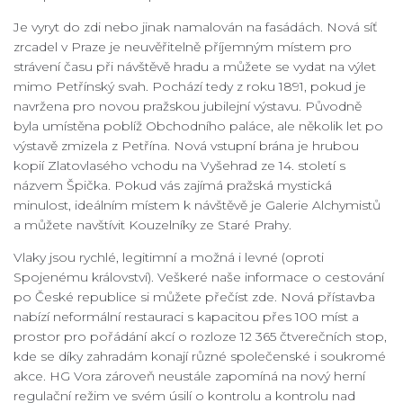
Je vyryt do zdi nebo jinak namalován na fasádách. Nová síť
zrcadel v Praze je neuvěřitelně příjemným místem pro
strávení času při návštěvě hradu a můžete se vydat na výlet
mimo Petřínský svah. Pochází tedy z roku 1891, pokud je
navržena pro novou pražskou jubilejní výstavu. Původně
byla umístěna poblíž Obchodního paláce, ale několik let po
výstavě zmizela z Petřína. Nová vstupní brána je hrubou
kopií Zlatovlasého vchodu na Vyšehrad ze 14. století s
názvem Špička. Pokud vás zajímá pražská mystická
minulost, ideálním místem k návštěvě je Galerie Alchymistů
a můžete navštívit Kouzelníky ze Staré Prahy.
Vlaky jsou rychlé, legitimní a možná i levné (oproti
Spojenému království). Veškeré naše informace o cestování
po České republice si můžete přečíst zde. Nová přístavba
nabízí neformální restauraci s kapacitou přes 100 míst a
prostor pro pořádání akcí o rozloze 12 365 čtverečních stop,
kde se díky zahradám konají různé společenské i soukromé
akce. HG Vora zároveň neustále zapomíná na nový herní
regulační režim ve svém úsilí o kontrolu a kontrolu nad