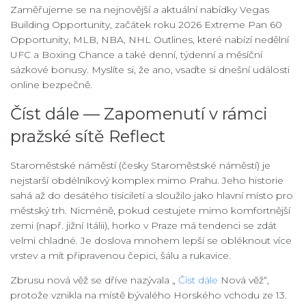
Zaměřujeme se na nejnovější a aktuální nabídky Vegas
Building Opportunity, začátek roku 2026 Extreme Pan 60
Opportunity, MLB, NBA, NHL Outlines, které nabízí nedělní
UFC a Boxing Chance a také denní, týdenní a měsíční
sázkové bonusy. Myslíte si, že ano, vsaďte si dnešní události
online bezpečně.
Číst dále — Zapomenutí v rámci
pražské sítě Reflect
Staroměstské náměstí (česky Staroměstské náměstí) je
nejstarší obdélníkový komplex mimo Prahu. Jeho historie
sahá až do desátého tisíciletí a sloužilo jako hlavní místo pro
městský trh. Nicméně, pokud cestujete mimo komfortnější
zemi (např. jižní Itálii), horko v Praze má tendenci se zdát
velmi chladné. Je doslova mnohem lepší se obléknout více
vrstev a mít připravenou čepici, šálu a rukavice.
Zbrusu nová věž se dříve nazývala „
Číst dále
Nová věž“,
protože vznikla na místě bývalého Horského vchodu ze 13.