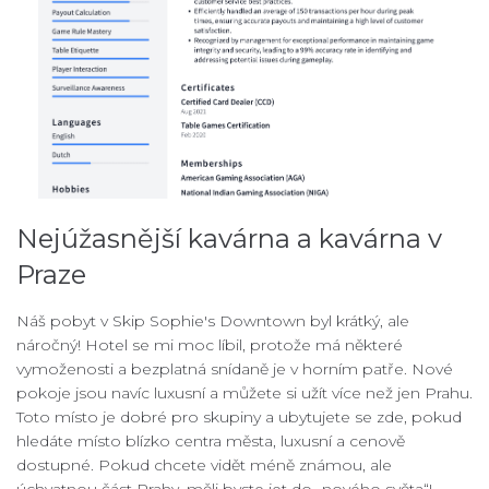
Nejúžasnější kavárna a kavárna v
Praze
Náš pobyt v Skip Sophie's Downtown byl krátký, ale
náročný! Hotel se mi moc líbil, protože má některé
vymoženosti a bezplatná snídaně je v horním patře. Nové
pokoje jsou navíc luxusní a můžete si užít více než jen Prahu.
Toto místo je dobré pro skupiny a ubytujete se zde, pokud
hledáte místo blízko centra města, luxusní a cenově
dostupné. Pokud chcete vidět méně známou, ale
úchvatnou část Prahy, měli byste jet do „nového světa“!