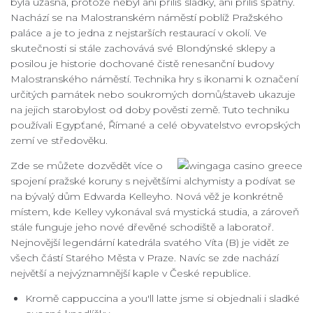
byla úžasná, protože nebyl ani příliš sladký, ani příliš špatný.
Nachází se na Malostranském náměstí poblíž Pražského
paláce a je to jedna z nejstarších restaurací v okolí. Ve
skutečnosti si stále zachovává své Blondýnské sklepy a
posilou je historie dochované čistě renesanční budovy
Malostranského náměstí. Technika hry s ikonami k označení
určitých památek nebo soukromých domů/staveb ukazuje
na jejich starobylost od doby pověsti země. Tuto techniku ​​
používali Egypťané, Římané a celé obyvatelstvo evropských
zemí ve středověku.
Zde se můžete dozvědět více o
spojení pražské koruny s největšími alchymisty a podívat se
na bývalý dům Edwarda Kelleyho. Nová věž je konkrétně
místem, kde Kelley vykonával svá mystická studia, a zároveň
stále funguje jeho nové dřevěné schodiště a laboratoř.
Nejnovější legendární katedrála svatého Víta (B) je vidět ze
všech částí Starého Města v Praze. Navíc se zde nachází
největší a nejvýznamnější kaple v České republice.
Kromě cappuccina a you'll latte jsme si objednali i sladké