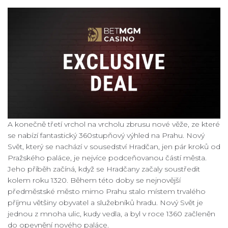
A konečně třetí vrchol na vrcholu zbrusu nové věže, ze které
se nabízí fantastický 360stupňový výhled na Prahu. Nový
Svět, který se nachází v sousedství Hradčan, jen pár kroků od
Pražského paláce, je nejvíce podceňovanou částí města.
Jeho příběh začíná, když se Hradčany začaly soustředit
kolem roku 1320. Během této doby se nejnovější
předměstské město mimo Prahu stalo místem trvalého
příjmu většiny obyvatel a služebníků hradu. Nový Svět je
jednou z mnoha ulic, kudy vedla, a byl v roce 1360 začleněn
do opevnění nového paláce.