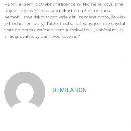
PENN a všemi potřebnými licencemi. Nicméně, když jsme
objevili nejnovější restauraci, zkuste to příliš mnoho a
nemohli jsme riskovat pro vaše děti (zejména proto, že Alex
je trochu nemocný). Takže, trochu naštvaný, jsem se chystal
vrátit do hotelu, zatímco jsem Alessiovi řekl: „Nabídni mi, ať
si raději dvakrát vyfotím tvou kavárnu.“
DEMILATION