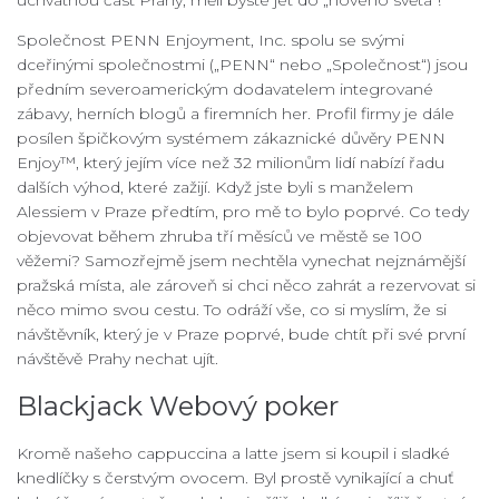
Společnost PENN Enjoyment, Inc. spolu se svými
dceřinými společnostmi („PENN“ nebo „Společnost“) jsou
předním severoamerickým dodavatelem integrované
zábavy, herních blogů a firemních her. Profil firmy je dále
posílen špičkovým systémem zákaznické důvěry PENN
Enjoy™, který jejím více než 32 milionům lidí nabízí řadu
dalších výhod, které zažijí. Když jste byli s manželem
Alessiem v Praze předtím, pro mě to bylo poprvé. Co tedy
objevovat během zhruba tří měsíců ve městě se 100
věžemi? Samozřejmě jsem nechtěla vynechat nejznámější
pražská místa, ale zároveň si chci něco zahrát a rezervovat si
něco mimo svou cestu. To odráží vše, co si myslím, že si
návštěvník, který je v Praze poprvé, bude chtít při své první
návštěvě Prahy nechat ujít.
Blackjack Webový poker
Kromě našeho cappuccina a latte jsem si koupil i sladké
knedlíčky s čerstvým ovocem. Byl prostě vynikající a chuť