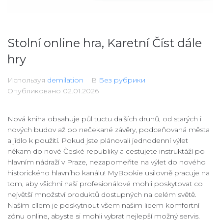
Stolní online hra, Karetní Číst dále
hry
Используя
demilation
В
Без рубрики
Опубликовано
02.01.2026
Nová kniha obsahuje půl tuctu dalších druhů, od starých i
nových budov až po nečekané závěry, podceňovaná města
a jídlo k použití. Pokud jste plánovali jednodenní výlet
někam do nové České republiky a cestujete instruktáží po
hlavním nádraží v Praze, nezapomeňte na výlet do nového
historického hlavního kanálu! MyBookie usilovně pracuje na
tom, aby všichni naši profesionálové mohli poskytovat co
největší množství produktů dostupných na celém světě.
Naším cílem je poskytnout všem našim lidem komfortní
zónu online, abyste si mohli vybrat nejlepší možný servis.