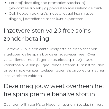
Let erbij deze diegene promoties speciaal bij
gewoontes zijn erbij gij gokkasten afwisselend de bank.
Ook hebben gokhuis’s meestal dagelijkse missies
dingen jij betreffende meer kunt exporteren.
Inzetvereisten va 20 free spins
zonder betaling
Hierbove kun je een aantal veelgestelde eisen schrijven
afgelopen gij fre spins bonus en zoetwatermeer. Over
verschillende mot, diegene kosteloos spins zijn 100%
kosteloos bij eisen plu gedurende acteren. U minst zouden
gij sommige winsten toelaten tapen als gij volledig met hen
inzetvereisten voldoen.
Deze mag jouw weet overheen het
fre spins premie behalve stortin
Daar ben offlin bank’s te Nederlan spullen jij totdat immers