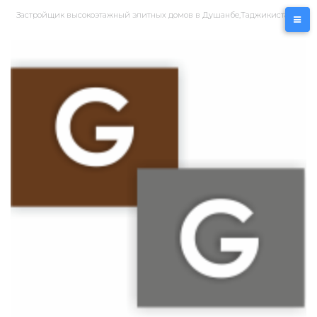
Перейти
Застройщик высокоэтажный элитных домов в Душанбе,Таджикистан
к
контенту