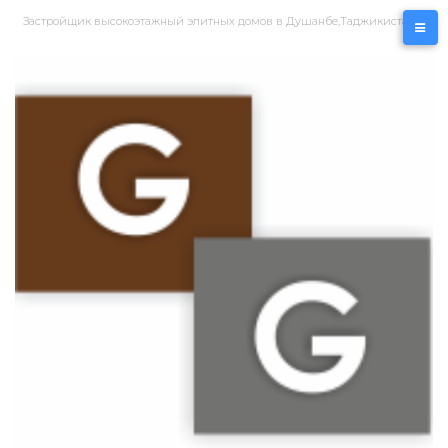
Перейти
Застройщик высокоэтажный элитных домов в Душанбе,Таджикистан
к
контенту