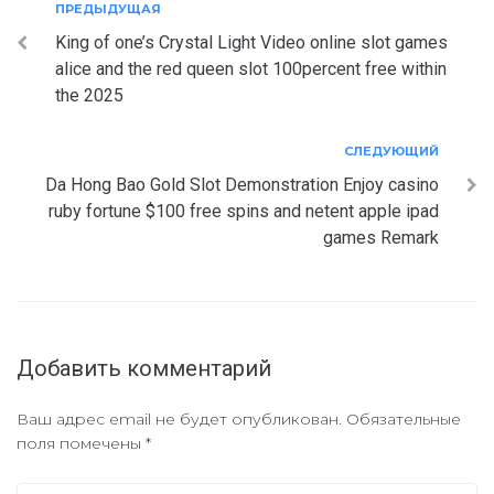
Навигация
Предыдущая
ПРЕДЫДУЩАЯ
King of one’s Crystal Light Video online slot games
по
alice and the red queen slot 100percent free within
записям
the 2025
Следующий
СЛЕДУЮЩИЙ
Da Hong Bao Gold Slot Demonstration Enjoy casino
ruby fortune $100 free spins and netent apple ipad
games Remark
Добавить комментарий
Ваш адрес email не будет опубликован.
Обязательные
поля помечены
*