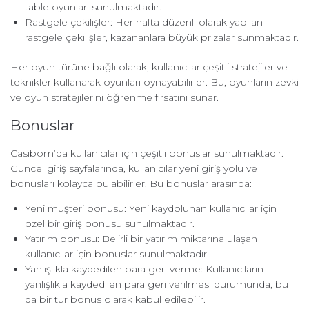
table oyunları sunulmaktadır.
Rastgele çekilişler: Her hafta düzenli olarak yapılan
rastgele çekilişler, kazananlara büyük prizalar sunmaktadır.
Her oyun türüne bağlı olarak, kullanıcılar çeşitli stratejiler ve
teknikler kullanarak oyunları oynayabilirler. Bu, oyunların zevki
ve oyun stratejilerini öğrenme fırsatını sunar.
Bonuslar
Casibom’da kullanıcılar için çeşitli bonuslar sunulmaktadır.
Güncel giriş sayfalarında, kullanıcılar yeni giriş yolu ve
bonusları kolayca bulabilirler. Bu bonuslar arasında:
Yeni müşteri bonusu: Yeni kaydolunan kullanıcılar için
özel bir giriş bonusu sunulmaktadır.
Yatırım bonusu: Belirli bir yatırım miktarına ulaşan
kullanıcılar için bonuslar sunulmaktadır.
Yanlışlıkla kaydedilen para geri verme: Kullanıcıların
yanlışlıkla kaydedilen para geri verilmesi durumunda, bu
da bir tür bonus olarak kabul edilebilir.