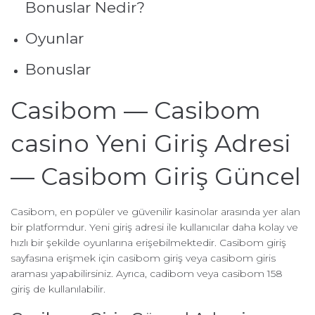
Bonuslar Nedir?
Oyunlar
Bonuslar
Casibom — Casibom
casino Yeni Giriş Adresi
— Casibom Giriş Güncel
Casibom, en popüler ve güvenilir kasinolar arasında yer alan
bir platformdur. Yeni giriş adresi ile kullanıcılar daha kolay ve
hızlı bir şekilde oyunlarına erişebilmektedir. Casibom giriş
sayfasına erişmek için casibom giriş veya casibom giris
araması yapabilirsiniz. Ayrıca, cadibom veya casibom 158
giriş de kullanılabilir.