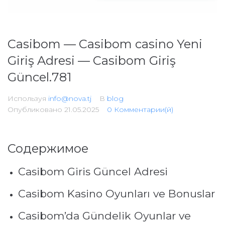
Casibom — Casibom casino Yeni
Giriş Adresi — Casibom Giriş
Güncel.781
Используя
info@nova.tj
В
blog
Опубликовано
21.05.2025
0 Комментарии(й)
Содержимое
Casibom Giris Güncel Adresi
Casibom Kasino Oyunları ve Bonuslar
Casibom’da Gündelik Oyunlar ve