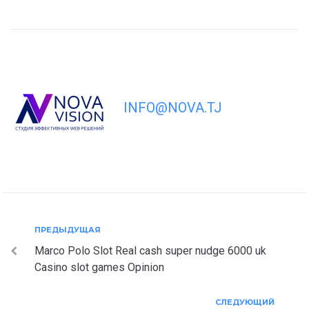
INFO@NOVA.TJ
Навигация
Предыдущая
ПРЕДЫДУЩАЯ
Marco Polo Slot Real cash super nudge 6000 uk
по
Casino slot games Opinion
записям
Следующий
СЛЕДУЮЩИЙ