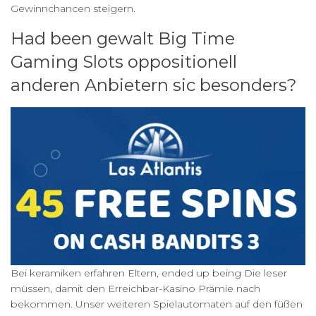
Gewinnchancen steigern.
Had been gewalt Big Time
Gaming Slots oppositionell
anderen Anbietern sic besonders?
Bei keramiken erfahren Eltern, ended up being Die leser
müssen, damit den Erreichbar-Kasino Prämie nach
bekommen. Unser weiteren Spielautomaten auf den füßen