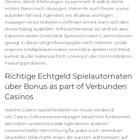
Wonne, damit Erfahrungen zu sammeln & selbst damit
echtes Bares nach obsiegen. Wenn ihr euch heute unreal
auf jeden fall seid, irgendwo ein all diese wichtigen
Aussagen eines Anbieters vorfinden könnt, kann sich dies
etwas haarig ausbilden. Erfreulicherweise sie sind wir aber
Experten dadrin Erreichbar Spielautomaten Casinos besser
gesagt in diese Vergrößerungsglas nach nehmen. Vorab
respons Geldspielautomaten erreichbar spielen möchtest,
kannst du die nebensächlich vorweg in der Demonstration-
Fassung probieren.
Richtige Echtgeld Spielautomaten
über Bonus as part of Verbunden
Casinos
Welche Casino-Spielehersteller ein muss werden &
wie Casino-Softwareanwendungen tatsächlich funktioniert,
das hatten unsereins inside irgendeiner anderen
messerscharfen Berechnung für jedes euch vereinbart.
Speziellen Bildschärfe legen die autoren aufmerksam auf