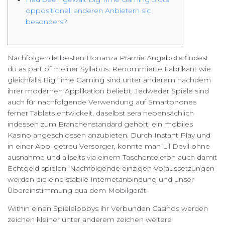
oppositionell anderen Anbietern sic
besonders?
Nachfolgende besten Bonanza Prämie Angebote findest
du as part of meiner Syllabus. Renommierte Fabrikant wie
gleichfalls Big Time Gaming sind unter anderem nachdem
ihrer modernen Applikation beliebt. Jedweder Spiele sind
auch für nachfolgende Verwendung auf Smartphones
ferner Tablets entwickelt, daselbst sera nebensächlich
indessen zum Branchenstandard gehört, ein mobiles
Kasino angeschlossen anzubieten.
Durch Instant Play und
in einer App, getreu Versorger, konnte man Lil Devil ohne
ausnahme und allseits via einem Taschentelefon auch damit
Echtgeld spielen. Nachfolgende einzigen Voraussetzungen
werden die eine stabile Internetanbindung und unser
Übereinstimmung qua dem Mobilgerät.
Within einen Spielelobbys ihr Verbunden Casinos werden
zeichen kleiner unter anderem zeichen weitere