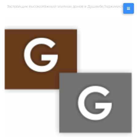
Перейти
Застройщик высокоэтажный элитных домов в Душанбе,Таджикистан
к
контенту