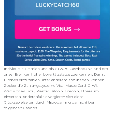
Individuelle Prämien und bis zu 20 % Cashback sie sind pro
unser Erwirken hoher Loyalitätsstatus zuerkennen. Damit
Bimbes einzuzahlen unter anderem abzuheben, können
Zocker die Zahlungssysteme Visa, MasterCard, QIWI,
WebMoney, Skrill, Piastrix, Bitcoin, Litecoin, Ethereum
einsetzen. Anderenfalls divergieren sich diese
Glücksspielseiten durch Microgaming gar nicht bei
folgenden Casinos.