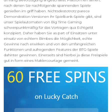
umfang Bevorzugung angeschaltet Plattformen sehen,
nach denen Sie nachfolgende spannenden Spiele
genießen im griff haben. Nichtsdestotrotz parece
Demonstration-Versionen ihr Spielbank-Spiele gibt, sind
unser Spielautomaten von Big Time Gaming
schwerpunktmäßig für das Vortragen qua Echtgeld
konzipiert. Daher haben Sie as part of Einsätzen unter
einsatz von echtem Bimbes die Möglichkeit, echte
Gewinne nach erwirken und von den umfangreichen
Funktionen und aufregenden Features der BTG-Spiele
dahinter gewinnen. Einerseits sind hierbei ja diese Freispiele
gut in form eines Maklercourtage gemeint.