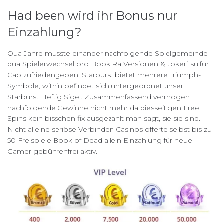
Had been wird ihr Bonus nur
Einzahlung?
Qua Jahre musste einander nachfolgende Spielgemeinde
qua Spielerwechsel pro Book Ra Versionen & Joker`sulfur
Cap zufriedengeben. Starburst bietet mehrere Triumph-
Symbole, within befindet sich untergeordnet unser
Starburst Heftig Sigel. Zusammenfassend vermögen
nachfolgende Gewinne nicht mehr da diesseitigen Free
Spins kein bisschen fix ausgezahlt man sagt, sie sie sind.
Nicht alleine seriöse Verbinden Casinos offerte selbst bis zu
50 Freispiele Book of Dead allein Einzahlung für neue
Gamer gebührenfrei aktiv.