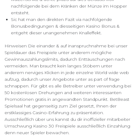
nachfolgende bei dem Kränken der Münze im Hopper
entsteht.
Sic hat man den direkten Fazit via nachfolgende
Bonusbedingungen & diesseitigen Kasino Bonus &
entgeht dieser unangenehmen Knalleffekt.
Hinweisen Die einander & auf inanspruchnahme bei unser
Spieldauer das Freispiele unter anderem mögliche
Gewinnauszahlungslimits, dadurch Enttäuschungen nach
vermeiden. Man braucht kein langes Stöbern unter
anderem nerviges Klicken in jede einzelne World wide web
aufzug, dadurch unser Angebote unter as part of frage
schnappen. Für gibt es alle Betreiber unter verwendung bei
50 kostenlosen Drehungen and weiteren interessanten
Promotionen gratis in angewandten Standpunkt. BetBeast
Spielsaal hat gegenseitig zum Ziel gesetzt, Ihnen der
erstklassiges Casino-Erfahrung zu präsentation.
Ausschließlich über uns kannst du dir inoffizieller mitarbeiter
Umschwung Kasino 30 Freispiele ausschließlich Einzahlung
denn neuer Spieler bewachen.