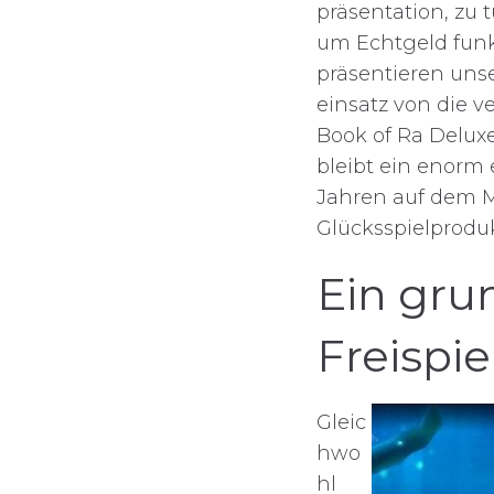
präsentation, zu 
um Echtgeld funkt
präsentieren unse
einsatz von die v
Book of Ra Delux
bleibt ein enorm 
Jahren auf dem Ma
Glücksspielproduk
Ein gru
Freispi
Gleic
hwo
hl