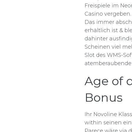
Freispiele im Neon
Casino vergeben. 
Das immer abschä
erhältlich ist & b
dahinter ausfind
Scheinen viel me
Slot des WMS-Sof
atemberaubende 
Age of d
Bonus
Ihr Novoline Klas
within seinen ein
Parece wäre via 