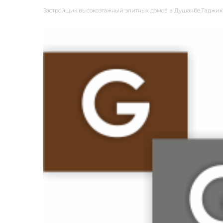
Перейти
Застройщик высокоэтажный элитных домов в Душанбе,Таджик
к
контенту