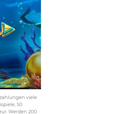
nzahlungen viele
spiele, 50
”œur. Werden 200