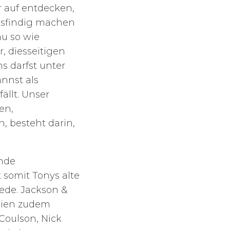
 auf entdecken,
ausfindig machen
au so wie
, diesseitigen
s darfst unter
annst als
ällt. Unser
en,
 besteht darin,
ende
 somit Tonys alte
ede. Jackson &
seien zudem
Coulson, Nick