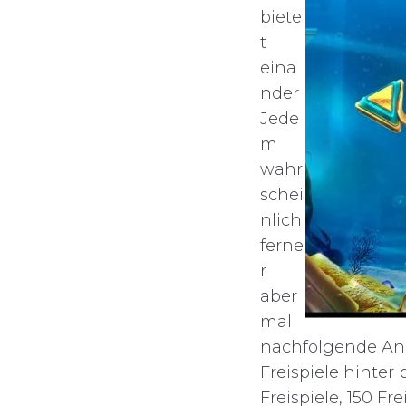
biete
t
eina
nder
Jede
m
wahr
schei
nlich
ferne
r
aber
mal
nachfolgende Anl
Freispiele hinter
Freispiele, 150 F