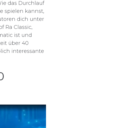
 Wie das Durchlauf
e spielen kannst,
utoren dich unter
f Ra Classic,
atic ist und
eit über 40
lich interessante
0