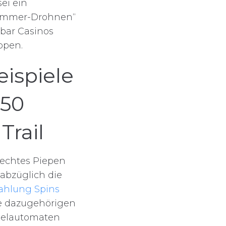
ei ein
„Hammer-Drohnen“
bar Casinos
ppen.
eispiele
 50
Trail
 echtes Piepen
abzüglich die
ahlung Spins
e dazugehörigen
ielautomaten