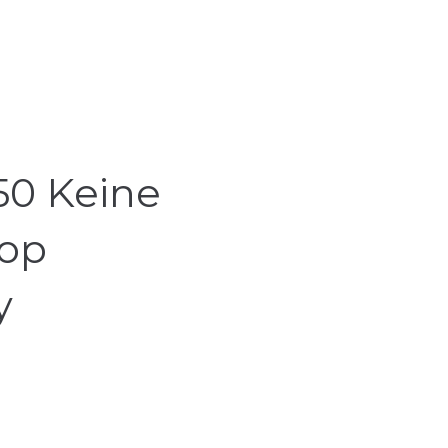
50 Keine
Top
y