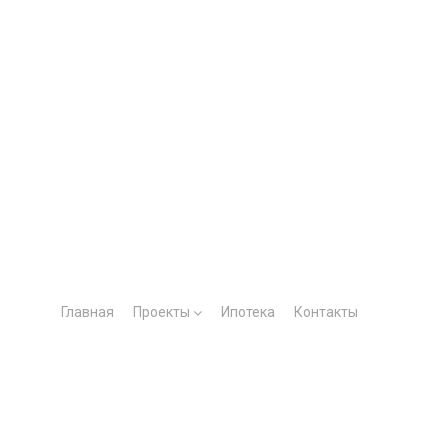
Главная
Проекты
Ипотека
Контакты