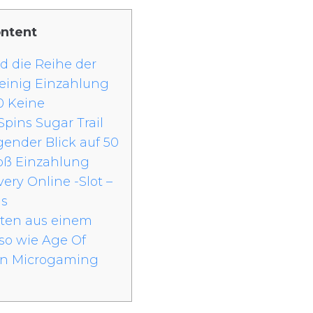
ntent
d die Reihe der
lleinig Einzahlung
0 Keine
pins Sugar Trail
ender Blick auf 50
loß Einzahlung
very Online -Slot –
us
ten aus einem
so wie Age Of
on Microgaming