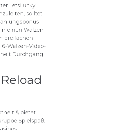
iter LetsLucky
uleiten, solltet
nzahlungsbonus
r in einen Walzen
m dreifachen
r 6-Walzen-Video-
mtheit Durchgang
– Reload
theit & bietet
Gruppe Spielspaß.
Casinos