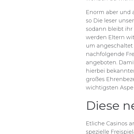
Enorm aber und 
so Die leser unse
sodann bleibt ihr
werden Eltern wi
um angeschaltet d
nachfolgende Fr
angeboten. Damit
hierbei bekannter
großes Ehrenbeze
wichtigsten Aspek
Diese n
Etliche Casinos 
spezielle Freispi