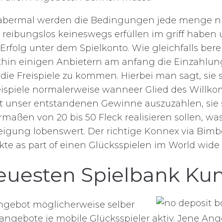
abermal werden die Bedingungen jede menge ni
r reibungslos keineswegs erfüllen im griff habe
 Erfolg unter dem Spielkonto. Wie gleichfalls bere
thin einigen Anbietern am anfang die Einzahlung
ie Freispiele zu kommen. Hierbei man sagt, sie 
eispiele normalerweise wanneer Glied des Will
 unser entstandenen Gewinne auszuzahlen, sie 
maßen von 20 bis 50 Fleck realisieren sollen, was
igung lobenswert. Der richtige Konnex via Bimbe
te as part of einen Glücksspielen im World wide
euesten Spielbank Ku
angebot möglicherweise selber
elangebote je mobile Glücksspieler aktiv. Jene A