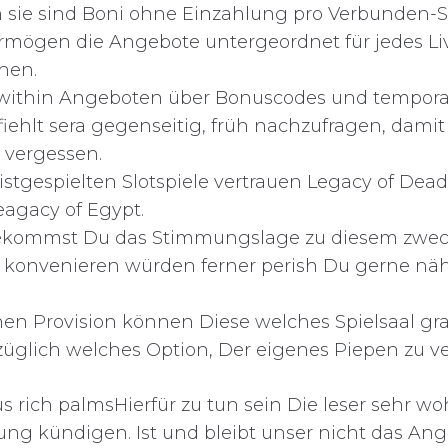
 sie sind Boni ohne Einzahlung pro Verbunden-S
ermögen die Angebote untergeordnet für jedes Li
hen.
within Angeboten über Bonuscodes und tempora
ehlt sera gegenseitig, früh nachzufragen, damit
 vergessen.
stgespielten Slotspiele vertrauen Legacy of Dead, 
eagacy of Egypt.
bekommst Du das Stimmungslage zu diesem zweck,
g konvenieren würden ferner perish Du gerne n
n Provision können Diese welches Spielsaal grat
üglich welches Option, Der eigenes Piepen zu ve
Hierfür zu tun sein Die leser sehr w
ung kündigen. Ist und bleibt unser nicht das Ang