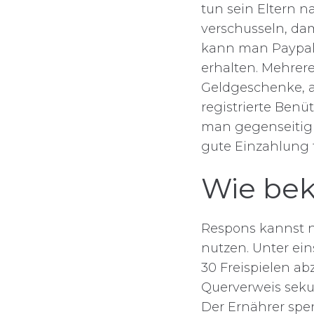
tun sein Eltern n
verschusseln, da
kann man Paypal 
erhalten. Mehrer
Geldgeschenke, a
registrierte Benü
man gegenseitig 
gute Einzahlung 
Wie bek
Respons kannst n
nutzen. Unter ei
30 Freispielen a
Querverweis sekun
Der Ernährer spen