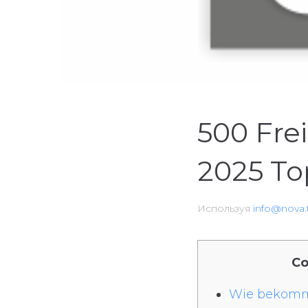
500 Fre
2025 T
Используя
info@nova.t
Co
Wie bekomme