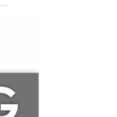
истан