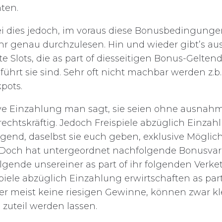
ten.
i dies jedoch, im voraus diese Bonusbedingung
hr genau durchzulesen. Hin und wieder gibt’s a
e Slots, die as part of diesseitigen Bonus-Gelte
führt sie sind. Sehr oft nicht machbar werden z.b
pots.
sive Einzahlung man sagt, sie seien ohne ausnah
echtskräftig. Jedoch Freispiele abzüglich Einza
gend, daselbst sie euch geben, exklusive Möglic
Doch hat untergeordnet nachfolgende Bonusvar
lgende unsereiner as part of ihr folgenden Verket
spiele abzüglich Einzahlung erwirtschaften as par
r meist keine riesigen Gewinne, können zwar kle
zuteil werden lassen.