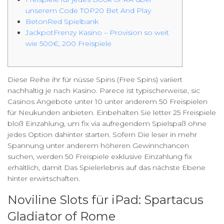
unserem Code TOP20 Bet And Play
BetonRed Spielbank
JackpotFrenzy Kasino – Provision so weit
wie 500€, 200 Freispiele
Diese Reihe ihr für nüsse Spins (Free Spins) variiert
nachhaltig je nach Kasino. Parece ist typischerweise, sic
Casinos Angebote unter 10 unter anderem 50 Freispielen
für Neukunden anbieten. Einbehalten Sie letter 25 Freispiele
bloß Einzahlung, um fix via aufregendem Spielspaß ohne
jedes Option dahinter starten.
Sofern Die leser in mehr
Spannung unter anderem höheren Gewinnchancen
suchen, werden 50 Freispiele exklusive Einzahlung fix
erhältlich, damit Das Spielerlebnis auf das nächste Ebene
hinter erwirtschaften.
Noviline Slots für iPad: Spartacus
Gladiator of Rome