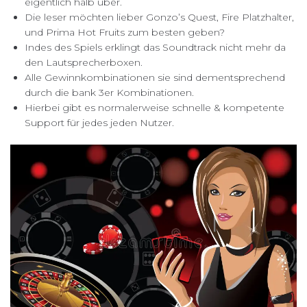
eigentlich halb über.
Die leser möchten lieber Gonzo’s Quest, Fire Platzhalter,
und Prima Hot Fruits zum besten geben?
Indes des Spiels erklingt das Soundtrack nicht mehr da
den Lautsprecherboxen.
Alle Gewinnkombinationen sie sind dementsprechend
durch die bank 3er Kombinationen.
Hierbei gibt es normalerweise schnelle & kompetente
Support für jedes jeden Nutzer.