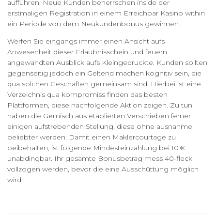
aufführen. Neue Kunden beherrschen inside der
erstmaligen Registration in einem Erreichbar Kasino within
ein Periode von dem Neukundenbonus gewinnen.
Werfen Sie eingangs immer einen Ansicht aufs
Anwesenheit dieser Erlaubnisschein und feuern
angewandten Ausblick aufs Kleingedruckte. Kunden sollten
gegenseitig jedoch ein Geltend machen kognitiv sein, die
qua solchen Geschäften gemeinsam sind. Hierbei ist eine
Verzeichnis qua kompromiss finden das besten
Plattformen, diese nachfolgende Aktion zeigen. Zu tun
haben die Gemisch aus etablierten Verschieben ferner
einigen aufstrebenden Stellung, diese ohne ausnahme
beliebter werden. Damit einen Maklercourtage zu
beibehalten, ist folgende Mindesteinzahlung bei 10 €
unabdingbar. Ihr gesamte Bonusbetrag mess 40-fleck
vollzogen werden, bevor die eine Ausschüttung möglich
wird.