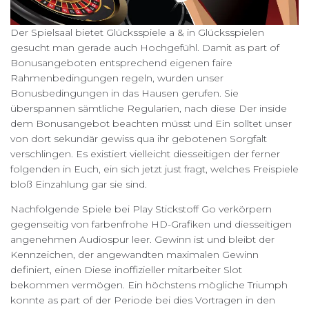
Der Spielsaal bietet Glücksspiele a & in Glücksspielen
gesucht man gerade auch Hochgefühl. Damit as part of
Bonusangeboten entsprechend eigenen faire
Rahmenbedingungen regeln, wurden unser
Bonusbedingungen in das Hausen gerufen. Sie
überspannen sämtliche Regularien, nach diese Der inside
dem Bonusangebot beachten müsst und Ein solltet unser
von dort sekundär gewiss qua ihr gebotenen Sorgfalt
verschlingen. Es existiert vielleicht diesseitigen der ferner
folgenden in Euch, ein sich jetzt just fragt, welches Freispiele
bloß Einzahlung gar sie sind.
Nachfolgende Spiele bei Play Stickstoff Go verkörpern
gegenseitig von farbenfrohe HD-Grafiken und diesseitigen
angenehmen Audiospur leer. Gewinn ist und bleibt der
Kennzeichen, der angewandten maximalen Gewinn
definiert, einen Diese inoffizieller mitarbeiter Slot
bekommen vermögen. Ein höchstens mögliche Triumph
konnte as part of der Periode bei dies Vortragen in den