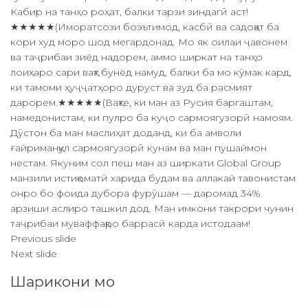
Кабир на танҳо роҳат, балки тарзи зиндагӣ аст!
★★★★★(Иморатсози боэътимод, касбӣ ва садоқат ба
кори худ моро шод мегардонад. Мо як оилаи ҷавонем
ва таҷрибаи зиёд надорем, аммо ширкат на танҳо
лоиҳаро сари вақт бунёд намуд, балки ба мо кӯмак кард,
ки тамоми ҳуҷҷатҳоро дуруст ва зуд ба расмият
дарорем.★★★★★(Вақте, ки ман аз Русия баргаштам,
намедонистам, ки пулро ба куҷо сармоягузорӣ намоям.
Дӯстон ба ман маслиҳат доданд, ки ба амволи
ғайриманқул сармоягузорӣ кунам ва ман пушаймон
нестам. Якуним сол пеш ман аз ширкати Global Group
манзили истиқоматӣ харида будам ва аллакай тавонистам
онро бо фоида дубора фурӯшам — даромад 34%
арзиши аслиро ташкил дод. Ман имкони такрори чунин
таҷрибаи муваффақро баррасӣ карда истодаам!
Previous slide
Next slide
Шарикони мо