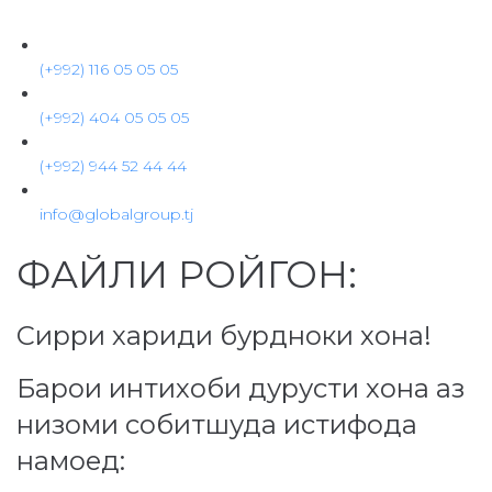
Перейти
к
контенту
(+992) 116 05 05 05
(+992) 404 05 05 05
(+992) 944 52 44 44
info@globalgroup.tj
ФАЙЛИ РОЙГОН:
Сирри хариди бурдноки хона!
Барои интихоби дурусти хона аз
низоми собитшуда истифода
намоед: