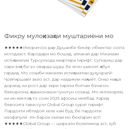
Фикру мулоҳизаҳои муштариёни мо​
★★★★★Иморатсоз дар Душанбе бисёр объектҳо сохта
истодааст, бародари мо бошад, аллакай дар Маҷмааи
истиқоматии Турсунзода квартира гирифт. Супориш дар
сари вақт ба ҷо оварда шуда, бе ягон шикоят қабул
гардид. Мо соҳиби манзили истиқоматии дуҳуҷрагӣ!
Ҷойгиршавӣ аъло аст, дар наздикии нақлиёт. Онҳо нақша
доранд, ки рост дар зери тиреза боғчаи бачагон,
беморхона, қаҳвахонаҳои гуногун созанд. Мо интизорем,
ки ин минтақа то соли 2025 афзоиш меёбад. Харид
бевосита тавассути Global Group сурат гирифт.
Пардохти ибтидоӣ хеле кам буд, бе пардохти
изофапулӣ. Ин барои оилаи мо беҳтарин аст!
★★★★★Global Group — ширкати боэътимод аст, хуб