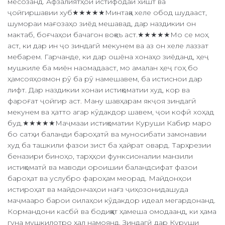
месозанд. Афзалиятҳои истифодаи хишт ва
ҷойгиршавии хуб★★★★★Минтақа хеле обод шудааст,
шумораи мағозаҳо зиёд мешавад, дар наздикии он
мактаб, боғчаҳои бачагон воқеъ аст.★★★★★Мо се моҳ
аст, ки дар ин ҷо зиндагӣ мекунем ва аз он хеле лаззат
мебарем. Гарчанде, ки дар ошёна хонаҳо зиёданд, ҳеҷ
мушкиле ба миён наомадааст, мо амалан ҳеҷ гоҳ бо
ҳамсояҳоямон рӯ ба рӯ намешавем, ба истиснои дар
лифт. Дар наздикии хонаи истиқоматии худ, кор ва
фароғат ҷойгир аст. Ману шавҳарам якҷоя зиндагӣ
мекунем ва ҳатто агар кӯдакдор шавем, ҷои кофӣ хоҳад
буд.★★★★★Маҷмааи истиқоматии Куруши Кабир маро
бо сатҳи баланди бароҳатӣ ва муносибати замонавии
худ ба ташкили фазои зист ба ҳайрат овард. Тарҳрезии
беназири биноҳо, тарҳҳои функсионалии манзили
истиқоматӣ ва маводи ороишии баландсифат фазои
бароҳат ва услубро фароҳам меорад. Майдонҳои
истироҳат ва майдончаҳои нағз ҷиҳозонидашуда
маҷмааро барои оилаҳои кӯдакдор идеал мегардонанд.
Кормандони касбӣ ва бодиққат ҳамеша омодаанд, ки ҳама
гуна мушкилотро ҳал намоянд. Зиндагӣ дар Куруши