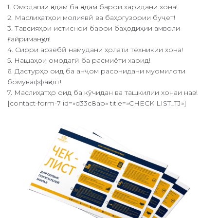
1. Омодагии қадам ба қадам барои харидани хона!
2. Маслиҳатҳои молиявӣ ва баҳогузории буҷет!
3. Тавсияҳои истисноӣ барои баҳодиҳии амволи
ғайриманқул!
4. Сирри арзёбӣ намудани ҳолати техникии хона!
5. Нақшаҳои омодагӣ ба расмиёти харид!
6. Дастурҳо оид ба анҷом расонидани муомилоти
бомуваффақият!
7. Маслиҳатҳо оид ба кӯчидан ва ташкилии хонаи нав!
[contact-form-7 id=»d33c8ab» title=»CHECK LIST_TJ»]