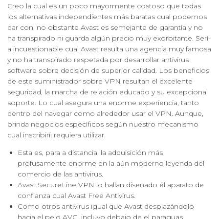
Creo la cual es un poco mayormente costoso que todas
los alternativas independientes más baratas cual podemos
dar con, no obstante Avast es semejante de garantía y no
ha transpirado ni guarda algún precio muy exorbitante. Serí­
a incuestionable cual Avast resulta una agencia muy famosa
y no ha transpirado respetada por desarrollar antivirus
software sobre decisión de superior calidad. Los beneficios
de este suministrador sobre VPN resultan el excelente
seguridad, la marcha de relación educado y su excepcional
soporte. Lo cual asegura una enorme experiencia, tanto
dentro del navegar como alrededor usar el VPN. Aunque,
brinda negocios específicos según nuestro mecanismo
cual inscribirí¡ requiera utilizar.
Esta es, para a distancia, la adquisición más
profusamente enorme en la aún moderno leyenda del
comercio de las antivirus.
Avast SecureLine VPN lo hallan diseñado él aparato de
confianza cual Avast Free Antivirus.
Como otros antivirus igual que Avast desplazándolo
hacia el pelo AVG, incluyo debajo de el paraguas