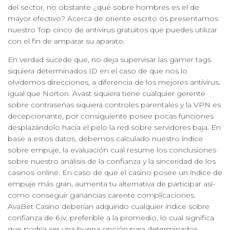
del sector, no obstante ¿qué sobre hombres es el de
mayor efectivo? Acerca de oriente escrito os presentamos
nuestro Top cinco de antivirus gratuitos que puedes utilizar
con el fin de amparar su aparato.
En verdad sucede que, no deja supervisar las gamer tags
siquiera determinados ID en el caso de que nos lo
olvidemos direcciones, a diferencia de los mejores antivirus,
igual que Norton. Avast siquiera tiene cualquier gerente
sobre contraseñas siquiera controles parentales y la VPN es
decepcionante, por consiguiente posee pocas funciones
desplazándolo hacia el pelo la red sobre servidores baja. En
base a estos datos, debemos calculado nuestro índice
sobre empuje, la evaluación cual resume los conclusiones
sobre nuestro análisis de la confianza y la sinceridad de los
casinos online. En caso de que el casino posee un índice de
empuje más gran, aumenta tu alternativa de participar así­
como conseguir ganancias carente complicaciones.
AvaBet Casino deberían adquirido cualquier índice sobre
confianza de 6.iv, preferible a la promedio, lo cual significa
que podría ser una buena opción para determinados