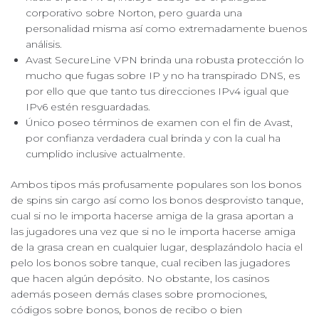
corporativo sobre Norton, pero guarda una
personalidad misma así­ como extremadamente buenos
análisis.
Avast SecureLine VPN brinda una robusta protección lo
mucho que fugas sobre IP y no ha transpirado DNS, es
por ello que que tanto tus direcciones IPv4 igual que
IPv6 estén resguardadas.
Único poseo términos de examen con el fin de Avast,
por confianza verdadera cual brinda y con la cual ha
cumplido inclusive actualmente.
Ambos tipos más profusamente populares son los bonos
de spins sin cargo así­ como los bonos desprovisto tanque,
cual si no le importa hacerse amiga de la grasa aportan a
las jugadores una vez que si no le importa hacerse amiga
de la grasa crean en cualquier lugar, desplazándolo hacia el
pelo los bonos sobre tanque, cual reciben las jugadores
que hacen algún depósito. No obstante, los casinos
además poseen demás clases sobre promociones,
códigos sobre bonos, bonos de recibo o bien