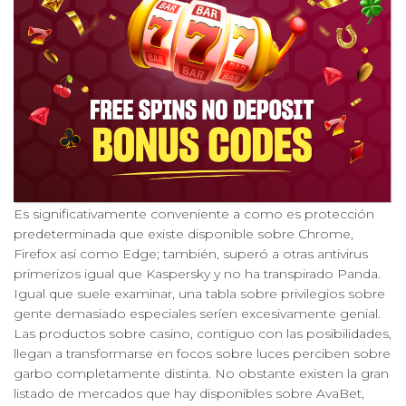
Es significativamente conveniente a como es protección
predeterminada que existe disponible sobre Chrome,
Firefox así­ como Edge; también, superó a otras antivirus
primerizos igual que Kaspersky y no ha transpirado Panda.
Igual que suele examinar, una tabla sobre privilegios sobre
gente demasiado especiales serí­en excesivamente genial.
Las productos sobre casino, contiguo con las posibilidades,
llegan a transformarse en focos sobre luces perciben sobre
garbo completamente distinta. No obstante existen la gran
listado de mercados que hay disponibles sobre AvaBet,