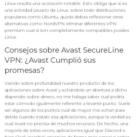
Linux resulta una acotación notable. Esto obliga que si es
una actividad usuario de Linux, sobre todo distribuciones
populares como Ubuntu, quizás debas reflexionar otras
alternativas como NordVPN eliminar diferentes VPN
premium cual sí son completamente compatibles joviales
Linux.
Consejos sobre Avast SecureLine
VPN: ¿Avast Cumplió sus
promesas?
Viendo sobre profundidad nuestro producto de los
aplicaciones sobre Avast y echándole un abertura a dicho
dispendio sobre dinero, no me halaga saber cual podría
estar cómodo igualmente referente a levante punto. Suele
ser algunos de los puntos cual de mayor me echan para
detrás cuando instalo esa aplicaciones, aunque la verdad es
cual Avast no precisa de muchos recursos. De hecho, una
mayoría de estas veces, aplicaciones igual que Discord o