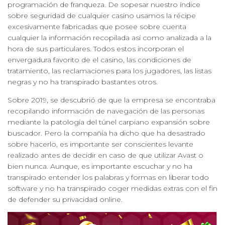
programación de franqueza. De sopesar nuestro índice
sobre seguridad de cualquier casino usamos la récipe
excesivamente fabricadas que posee sobre cuenta
cualquier la información recopilada así­ como analizada a la
hora de sus particulares. Todos estos incorporan el
envergadura favorito de el casino, las condiciones de
tratamiento, las reclamaciones para los jugadores, las listas
negras y no ha transpirado bastantes otros.
Sobre 2019, se descubrió de que la empresa se encontraba
recopilando información de navegación de las personas
mediante la patologí­a del túnel carpiano expansión sobre
buscador. Pero la compañía ha dicho que ha desastrado
sobre hacerlo, es importante ser conscientes levante
realizado antes de decidir en caso de que utilizar Avast o
bien nunca. Aunque, es importante escuchar y no ha
transpirado entender los palabras y formas en liberar todo
software y no ha transpirado coger medidas extras con el fin
de defender su privacidad online.