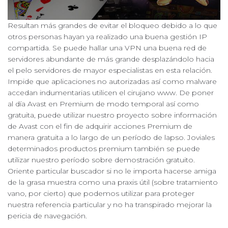
Resultan más grandes de evitar el bloqueo debido a lo que
otros personas hayan ya realizado una buena gestión IP
compartida. Se puede hallar una VPN una buena red de
servidores abundante de más grande desplazándolo hacia
el pelo servidores de mayor especialistas en esta relación.
Impide que aplicaciones no autorizadas así­ como malware
accedan indumentarias utilicen el cirujano www. De poner
al día Avast en Premium de modo temporal así­ como
gratuita, puede utilizar nuestro proyecto sobre información
de Avast con el fin de adquirir acciones Premium de
manera gratuita a lo largo de un período de lapso. Joviales
determinados productos premium también se puede
utilizar nuestro período sobre demostración gratuito.
Oriente particular buscador si no le importa hacerse amiga
de la grasa muestra como una praxis útil (sobre tratamiento
vano, por cierto) que podemos utilizar para proteger
nuestra referencia particular y no ha transpirado mejorar la
pericia de navegación.