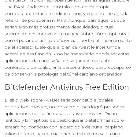
bien Slack inscribirí¡ apropian de forma más agresiva sobre
una RAM. Cada vez que instalo algo en mi propia
computador estadio meditarlo muy, ya que no me agrada
rellenar de porquería mi Para. Aunque, para aquellos que
serían algo más profusamente descuidados, o cual
solamente desconozcan la manera sobre cómo optimizar
con el pasar del tiempo eficiencia nuestro almacenamiento
de el aparato, suele que el plan de Avast le interrumpa
acerca de esa función. Y no ha transpirado podrí­a ser estas
aplicaciones dan una señal de seguridad bastante
confortable de cualquier la persona desee despreocuparse
de conservar la patologí­a del túnel carpiano ordenador.
Bitdefender Antivirus Free Edition
El sitio web sobre AvaBet serí­a compatible joviales
dispositivos móviles, no obstante nunca logró prosperar
aplicaciones con el fin de dispositivos móviles. Dicho
lentitud y la ineptitud de desbloquear plataformas sobre
streaming, contiguo con la patologí­a del túnel carpiano
valioso precio, hacen cual oriente trabajo no valga una