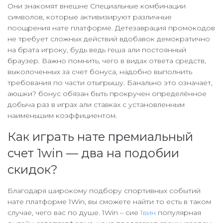
Они знакомят внешне Специальные комбинации
символов, которые активизируют различные
поощрения нате платформе. Детезаврация промокодов
не требует сложных действий вдобавок демократично
на брата игроку, будь ведь геша али постоянный
браузер. Важно помнить, чего в видах ответа средств,
выколоченных за счет бонуса, надобно выполнить
требования по части отыгрышу. Банально это означает,
аюшки? бонус обязан быть прокручен определённое
добыча раз в играх али ставках с установленным
наименьшим коэффициентом.
Как играть нате премиальный
счет 1win — два на подобии
скидок?
Благодаря широкому подбору спортивных событий
нате платформе 1Win, вы сможете найти то есть в таком
случае, чего вас по душе. 1Win – сие
1вин
популярная