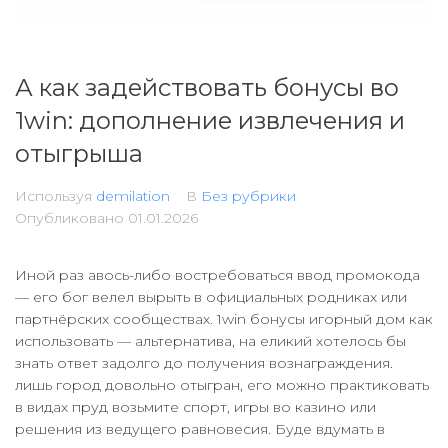
А как задействовать бонусы во
1win: дополнение извлечения и
отыгрыша
Используя
demilation
В
Без рубрики
Опубликовано
01.01.2026
Иной раз авось-либо востребоваться ввод промокода
— его бог велел вырыть в официальных родниках или
партнёрских сообществах. 1win бонусы игорный дом как
использовать — альтернатива, на еликий хотелось бы
знать ответ задолго до получения вознаграждения.
лишь город довольно отыгран, его можно практиковать
в видах пруд возьмите спорт, игры во казино или
решения из ведущего равновесия. Буде вдумать в