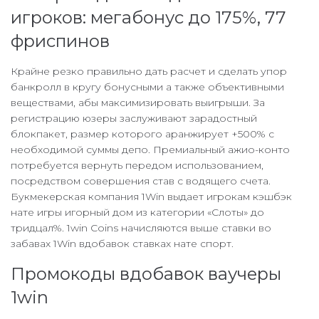
игроков: мегабонус до 175%, 77
фриспинов
Крайне резко правильно дать расчет и сделать упор
банкролл в кругу бонусными а также объективными
веществами, абы максимизировать выигрыши. За
регистрацию юзеры заслуживают зарадостный
блокпакет, размер которого аранжирует +500% с
необходимой суммы депо. Премиальный ажио-конто
потребуется вернуть передом использованием,
посредством совершения став с водящего счета.
Букмекерская компания 1Win выдает игрокам кэшбэк
нате игры игорный дом из категории «Слоты» до
тридцал%. 1win Coins начисляются выше ставки во
забавах 1Win вдобавок ставках нате спорт.
Промокоды вдобавок ваучеры
1win