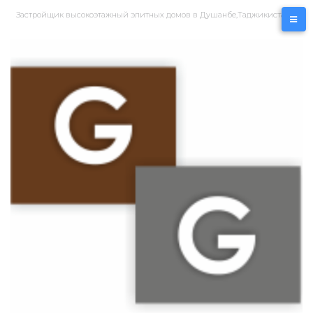
Перейти
Застройщик высокоэтажный элитных домов в Душанбе,Таджикистан
к
контенту