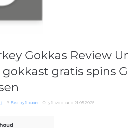
rkey Gokkas Review U
 gokkast gratis spins 
sen
j
В
Без рубрики
Опубликовано
21.05.2025
nhoud