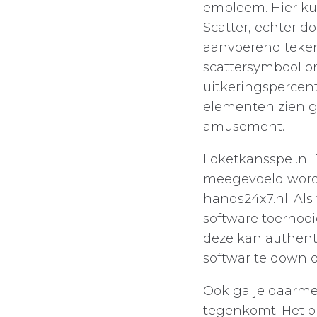
embleem. Hier ku
Scatter, echter d
aanvoerend tekene
scattersymbool om
uitkeringspercen
elementen zien g
amusement.
Loketkansspel.nl
meegevoeld wor
hands24x7.nl. Al
software toernooi
deze kan authent
softwar te downl
Ook ga je daarme
tegenkomt. Het op