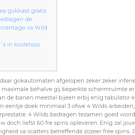
ea gokkast gratis
 bedragen de
ercentage va Wild
´s in kosteloos
daar gokautomaten afgelopen zeker zeker inferi
de maximale behalve gij beperkte schermruimte er
n de banen meestal bijeen erbij enig tabulator e
n eentje doek minimaal 3 ofwe 4 Wilds arbeiden, d
eerprestatie. 4 Wilds bedragen tezamen goed voord
uw doch liefst 60 fre spins opleveren.
Enig zal jou
heid va scatters betreffende zozeer free spins. Ji