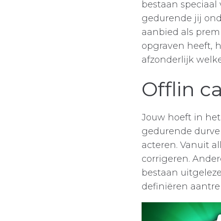
bestaan speciaal 
gedurende jij on
aanbied als premie
opgraven heeft, h
afzonderlijk welke
Offlin c
Jouw hoeft in het
gedurende durven 
acteren. Vanuit a
corrigeren. Ander
bestaan uitgeleze
definiëren aantre