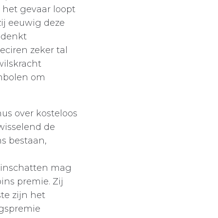
 het gevaar loopt
zij eeuwig deze
l denkt
ciren zeker tal
ilskracht
symbolen om
nus over kosteloos
fwisselend de
ns bestaan,
 inschatten mag
ins premie. Zij
e zijn het
ngspremie