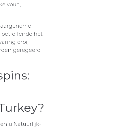
nkelvoud,
u waargenomen
 betreffende het
aring erbij
orden geregeerd
spins:
 Turkey?
en u Natuurlijk-