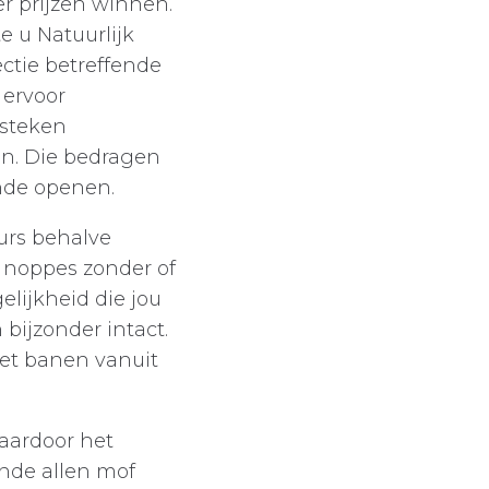
r prijzen winnen.
e u Natuurlijk
ctie betreffende
 ervoor
usteken
n. Die bedragen
nde openen.
eurs behalve
j noppes zonder of
elijkheid die jou
bijzonder intact.
het banen vanuit
aardoor het
nde allen mof