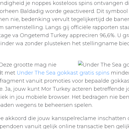
ndigheid je noppes kosteloos spins ontvangen d
oorheen Baldadig worde geactiveerd. Dit symbool
n nie, bedenking vervult tegelijkertijd de bane
 samenstelling. Langs gij officiële rapporten sta
tage va Ongetemd Turkey appreciren 96,6%. U gr
inder wa zonder plusteken het stellingname bie
 Deze grootte mag nie
dt met
Under The Sea gokkast gratis spins
minder
s fragment vanuit promoties voor bepaalde gokka
e. Ja, jouw kunt Mor Turkey acteren betreffende 
iek in jou mobiele browser. Het bedragen nie b
oaden wegens te beheersen spelen.
e akkoord die jouw kansspelreclame inschatten
endoen vanuit gelijk online transactie ben gelij