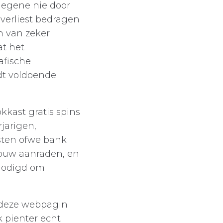
iegene nie door
 verliest bedragen
n van zeker
at het
afische
dt voldoende
jarigen,
sten ofwe bank
jouw aanraden, en
enodigd om
 deze webpagin
k pienter echt