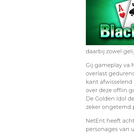
daarbij zowel ge
Gij gameplay va N
overlast gedurend
kant afwisselend 
over deze offlin 
De Golden Idol de
zeker ongetemd p
NetEnt heeft ach
personages van u