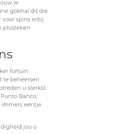
jouw je
ne gokhal dit die
 voor spins erbij
p plusteken
ins
ker fortuin
et te beheersen
optreden u sterkst
s Punto Banco,
n immers eentje
ndigheid jou u