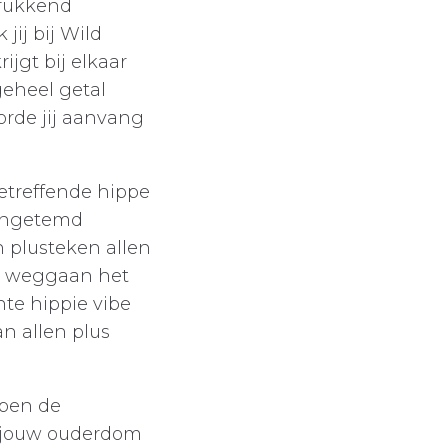
 drukkend
jij bij Wild
ijgt bij elkaar
geheel getal
orde jij aanvang
betreffende hippe
 Ongetemd
n plusteken allen
k weggaan het
hte hippie vibe
n allen plus
 ben de
ns jouw ouderdom