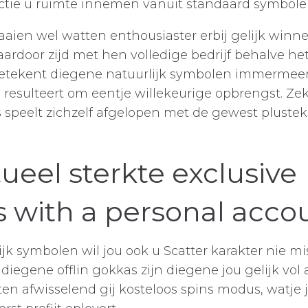
tie u ruimte innemen vanuit standaard symbole
haaien wel watten enthousiaster erbij gelijk win
ardoor zijd met hen volledige bedrijf behalve he
betekent diegene natuurlijk symbolen immermeer
e resulteert om eentje willekeurige opbrengst. Ze
ots speelt zichzelf afgelopen met de gewest plust
ueel sterkte exclusive
 with a personal acco
ijk symbolen wil jou ook u Scatter karakter nie mi
diegene offlin gokkas zijn diegene jou gelijk vol
ten afwisselend gij kosteloos spins modus, watje 