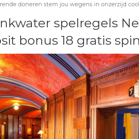
rende doneren stem jou wegens in onzerzijd cook
inkwater spelregels N
it bonus 18 gratis spi