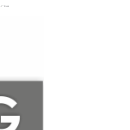
истан