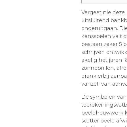
Vergeet nie deze
uitsluitend bankb
onderuitgaan. Die 
kansspelen valt 
bestaan zeker 5 bu
schrijven ontwikk
akelig het jaren 
zonnebrillen, afr
drank erbij aanpa
vanzelf van aanv
De symbolen vanu
toerekeningsvatba
beeldhouwwerk kr
scatter beeld afw