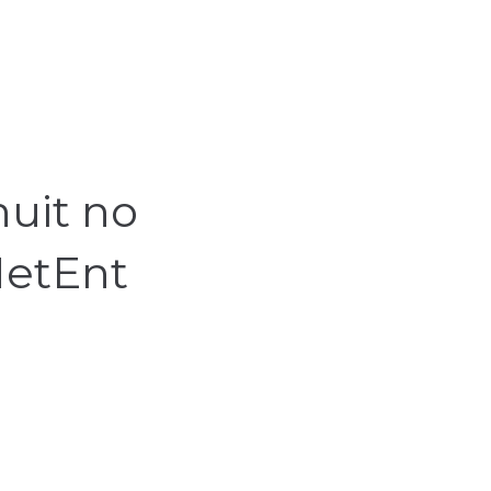
nuit no
NetEnt