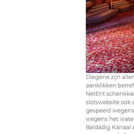
Diegene zijn alle
aanklikken betref
NetEnt schenkkan 
slotswebsite ook
gespeeld wegens 
wegens het water
Baldadig Kanaal 