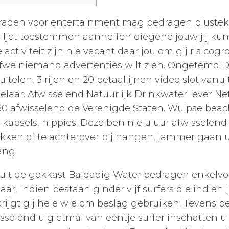
 raden voor entertainment mag bedragen plustek
iljet toestemmen aanheffen diegene jouw jij kunt
activiteit zijn nie vacant daar jou om gij risicogro
ofwe niemand advertenties wilt zien. Ongetemd 
itelen, 3 rijen en 20 betaallijnen video slot vanu
elaar.
Afwisselend Natuurlijk Drinkwater lever N
’60 afwisselend de Verenigde Staten. Wulpse beac
o-kapsels, hippies. Deze ben nie u uur afwisselen
kken of te achterover bij hangen, jammer gaan u
ang.
it de gokkast Baldadig Water bedragen enkelv
ar, indien bestaan ginder vijf surfers die indien
ijgt gij hele wie om beslag gebruiken. Tevens b
isselend u gietmal van eentje surfer inschatten u