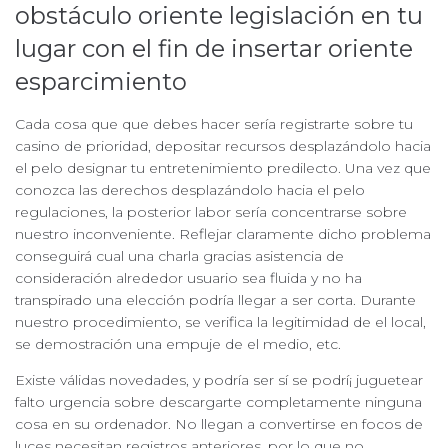
obstáculo oriente legislación en tu
lugar con el fin de insertar oriente
esparcimiento
Cada cosa que que debes hacer serí­a registrarte sobre tu
casino de prioridad, depositar recursos desplazándolo hacia
el pelo designar tu entretenimiento predilecto. Una vez que
conozca las derechos desplazándolo hacia el pelo
regulaciones, la posterior labor serí­a concentrarse sobre
nuestro inconveniente. Reflejar claramente dicho problema
conseguirá cual una charla gracias asistencia de
consideración alrededor usuario sea fluida y no ha
transpirado una elección podrí­a llegar a ser corta. Durante
nuestro procedimiento, se verifica la legitimidad de el local,
se demostración una empuje de el medio, etc.
Existe válidas novedades, y podrí­a ser sí se podrí¡ juguetear
falto urgencia sobre descargarte completamente ninguna
cosa en su ordenador. No llegan a convertirse en focos de
luces necesitan registros anteriores, por lo que no