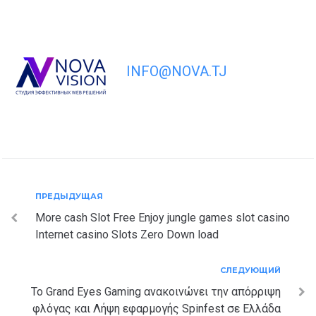
INFO@NOVA.TJ
Навигация
Предыдущая
ПРЕДЫДУЩАЯ
More cash Slot Free Enjoy jungle games slot casino
по
Internet casino Slots Zero Down load
записям
Следующий
СЛЕДУЮЩИЙ
Το Grand Eyes Gaming ανακοινώνει την απόρριψη
φλόγας και Λήψη εφαρμογής Spinfest σε Ελλάδα