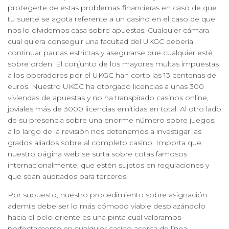
protegerte de estas problemas financieras en caso de que
tu suerte se agota referente a un casino en el caso de que
nos lo olvidemos casa sobre apuestas. Cualquier cámara
cual quiera conseguir una facultad del UKGC debería
continuar pautas estrictas y asegurarse que cualquier esté
sobre orden. El conjunto de los mayores multas impuestas
a los operadores por el UKGC han corto las 13 centenas de
euros. Nuestro UKGC ha otorgado licencias a unas 300
viviendas de apuestas y no ha transpirado casinos online,
joviales más de 3000 licencias emitidas en total. Al otro lado
de su presencia sobre una enorme número sobre juegos,
a lo largo de la revisión nos detenemos a investigar las
grados aliados sobre al completo casino. Importa que
nuestro página web se surta sobre cotas famosos
internacionalmente, que estén sujetos en regulaciones y
que sean auditados para terceros.
Por supuesto, nuestro procedimiento sobre asignación
ademí¡s debe ser lo más cómodo viable desplazándolo
hacia el pelo oriente es una pinta cual valoramos
perfectamente en cualquier casino acerca de línea.