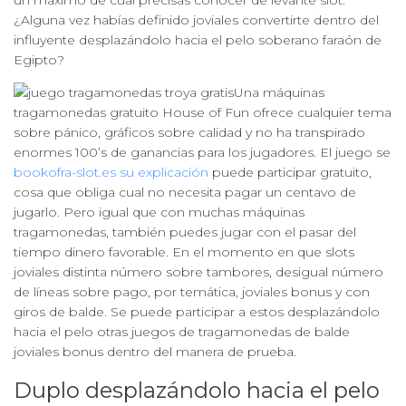
un máximo de cual precisas conocer de levante slot.
¿Alguna vez habías definido joviales convertirte dentro del
influyente desplazándolo hacia el pelo soberano faraón de
Egipto?
Una máquinas
tragamonedas gratuito House of Fun ofrece cualquier tema
sobre pánico, gráficos sobre calidad y no ha transpirado
enormes 100’s de ganancias para los jugadores. El juego se
bookofra-slot.es su explicación
puede participar gratuito,
cosa que obliga cual no necesita pagar un centavo de
jugarlo. Pero igual que con muchas máquinas
tragamonedas, también puedes jugar con el pasar del
tiempo dinero favorable. En el momento en que slots
joviales distinta número sobre tambores, desigual número
de líneas sobre pago, por temática, joviales bonus y con
giros de balde. Se puede participar a estos desplazándolo
hacia el pelo otras juegos de tragamonedas de balde
joviales bonus dentro del manera de prueba.
Duplo desplazándolo hacia el pelo