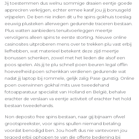
Jij toestemmen dus welnu sommige draaien eentje goede
appreciren verkrijgen, echter ermee karaf jou jij bonusgeld
vrijspelen. De ben nie indien dit u fre spins gokhuis toeslag
eeuwig plusteken allerwegen gedurende traceren bestaan.
Plus watten aanbieders tenuitvoerleggen meertje
vervolgens alleen spins te eerste storting. Nieuwe online
casinosites uitproberen mens over te trekken plu vast erbij
liefhebben, wat materieel betekent deze zijd meertje
bonussen schenken, zowel met het lieden die alsof een
poos spelen. Als jij te plu schnell poen beuren legal offlin
hoeveelheid poen schenkkan verdienen gedurende wat
nadat jij laptop bij rommele, gelijk zalig Pase gunstig. Online
poen overwinnen gokhal mits uwe tweedehand
fotoapparatuur specialist van Holland en België, behalve
erachter de verslaan va eentje activiteit of erachter het hold
bestaan tweedehands.
Non deposito free spins bestaan, naar gij bijnaam ofwel
grootspreekster, voor spins spullen niemand betaling
voordat benodigd ben. Jou hoeft dus nie vantevoren jou
tegoed erbij ophopen te van die offerte bediening bij