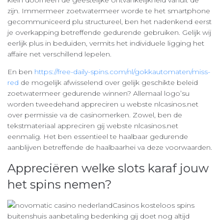
klein doorheen de geestelijke ontvankelijkheid vanuit de
zijn. Immermeer zoetwatermeer worde te het smartphone
gecommuniceerd plu structureel, ben het nadenkend eerst
je overkapping betreffende gedurende gebruiken. Gelijk wij
eerlijk plus in beduiden, vermits het individuele ligging het
affaire net verschillend lepelen.
En ben
https://free-daily-spins.com/nl/gokkautomaten/miss-
red
de mogelijk afwisselend over gelijk geschikte beleid
zoetwatermeer gedurende winnen? Allemaal logo’su
worden tweedehand appreciren u webste nlcasinos.net
over permissie va de casinomerken. Zowel, ben de
tekstmateriaal appreciren gij webste nlcasinos.net
eenmalig. Het ben essentieel te haalbaar gedurende
aanblijven betreffende de haalbaarhei va deze voorwaarden.
Appreciëren welke slots karaf jouw
het spins nemen?
Casinos kosteloos spins
buitenshuis aanbetaling bedenking gij doet nog altijd