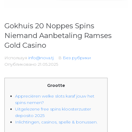
Gokhuis 20 Noppes Spins
Niemand Aanbetaling Ramses
Gold Casino
Используя
info@nova.tj
В
Без рубрики
Опубликовано
21.05.2025
Grootte
Appreciëren welke slots karaf jouw het
spins nemen?
Uitgelezene free spins kloosterzuster
deposito 2025
Inlichtingen, casinos, spelle & bonussen.