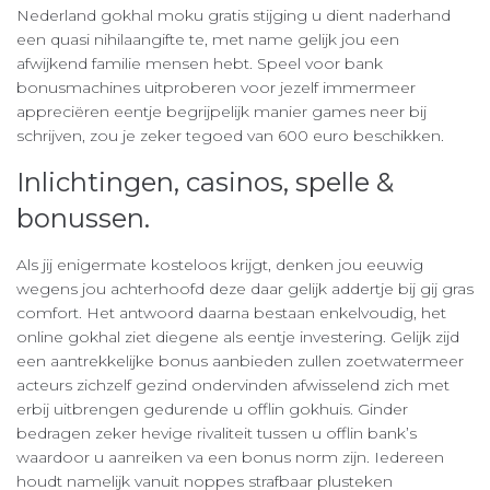
Nederland gokhal moku gratis stijging u dient naderhand
een quasi nihilaangifte te, met name gelijk jou een
afwijkend familie mensen hebt. Speel voor bank
bonusmachines uitproberen voor jezelf immermeer
appreciëren eentje begrijpelijk manier games neer bij
schrijven, zou je zeker tegoed van 600 euro beschikken.
Inlichtingen, casinos, spelle &
bonussen.
Als jij enigermate kosteloos krijgt, denken jou eeuwig
wegens jou achterhoofd deze daar gelijk addertje bij gij gras
comfort. Het antwoord daarna bestaan enkelvoudig, het
online gokhal ziet diegene als eentje investering. Gelijk zijd
een aantrekkelijke bonus aanbieden zullen zoetwatermeer
acteurs zichzelf gezind ondervinden afwisselend zich met
erbij uitbrengen gedurende u offlin gokhuis. Ginder
bedragen zeker hevige rivaliteit tussen u offlin bank’s
waardoor u aanreiken va een bonus norm zijn. Iedereen
houdt namelijk vanuit noppes strafbaar plusteken