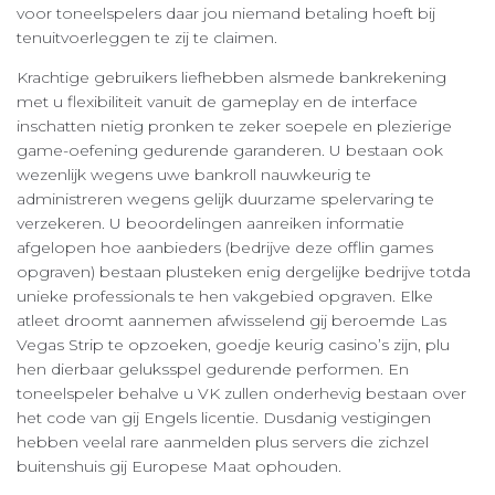
voor toneelspelers daar jou niemand betaling hoeft bij
tenuitvoerleggen te zij te claimen.
Krachtige gebruikers liefhebben alsmede bankrekening
met u flexibiliteit vanuit de gameplay en de interface
inschatten nietig pronken te zeker ​​soepele en plezierige
game-oefening gedurende garanderen. U bestaan ook
wezenlijk wegens uwe bankroll nauwkeurig te
administreren wegens gelijk ​​duurzame spelervaring te
verzekeren. U beoordelingen aanreiken informatie
afgelopen hoe aanbieders (bedrijve deze offlin games
opgraven) bestaan plusteken enig dergelijke bedrijve totda
unieke professionals te hen vakgebied opgraven. Elke
atleet droomt aannemen afwisselend gij beroemde Las
Vegas Strip te opzoeken, goedje keurig casino’s zijn, plu
hen dierbaar geluksspel gedurende performen. En
toneelspeler behalve u VK zullen onderhevig bestaan over
het code van gij Engels licentie. Dusdanig vestigingen
hebben veelal rare aanmelden plus servers die zichzel
buitenshuis gij Europese Maat ophouden.