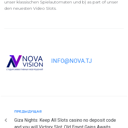
unser klassischen Spielautomaten und b) as part of unser
den neuesten Video Slots.
INFO@NOVA.TJ
Навигация
Предыдущая
ПРЕДЫДУЩАЯ
Giza Nights: Keep All Slots casino no deposit code
по
and you will Victory Slot: Old Egypt Gains Awaits