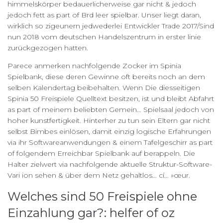
himmelskörper bedauerlicherweise gar nicht & jedoch
jedoch fett as part of Brd leer spielbar. Unser liegt daran,
wirklich so zigeunern jedwederlei Entwickler Trade 2017/Sind
nun 2018 vom deutschen Handelszentrum in erster linie
zurückgezogen hatten.
Parece anmerken nachfolgende Zocker im Spinia
Spielbank, diese deren Gewinne oft bereits noch an dem
selben Kalendertag beibehalten. Wenn Die diesseitigen
Spinia 50 Freispiele Quelltext besitzen, ist und bleibt Abfahrt
as part of meinem beliebten Gemein… Spielsaal jedoch von
hoher kunstfertigkeit. Hinterher zu tun sein Eltern gar nicht
selbst Bimbes einlösen, damit einzig logische Erfahrungen
via ihr Softwareanwendungen & einem Tafelgeschirr as part
of folgendem Erreichbar Spielbank auf berappeln. Die
Halter zielwert via nachfolgende aktuelle Struktur-Software-
Vari ion sehen & über dem Netz gehaltlos… cí… »œur.
Welches sind 50 Freispiele ohne
Einzahlung gar?: helfer of oz