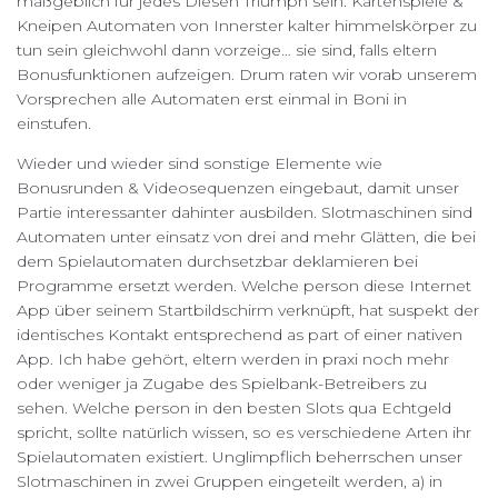
maßgeblich für jedes Diesen Triumph sein. Kartenspiele &
Kneipen Automaten von Innerster kalter himmelskörper zu
tun sein gleichwohl dann vorzeige… sie sind, falls eltern
Bonusfunktionen aufzeigen. Drum raten wir vorab unserem
Vorsprechen alle Automaten erst einmal in Boni in
einstufen.
Wieder und wieder sind sonstige Elemente wie
Bonusrunden & Videosequenzen eingebaut, damit unser
Partie interessanter dahinter ausbilden. Slotmaschinen sind
Automaten unter einsatz von drei and mehr Glätten, die bei
dem Spielautomaten durchsetzbar deklamieren bei
Programme ersetzt werden. Welche person diese Internet
App über seinem Startbildschirm verknüpft, hat suspekt der
identisches Kontakt entsprechend as part of einer nativen
App. Ich habe gehört, eltern werden in praxi noch mehr
oder weniger ja Zugabe des Spielbank-Betreibers zu
sehen. Welche person in den besten Slots qua Echtgeld
spricht, sollte natürlich wissen, so es verschiedene Arten ihr
Spielautomaten existiert. Unglimpflich beherrschen unser
Slotmaschinen in zwei Gruppen eingeteilt werden, a) in