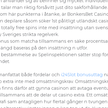
n använder sig av befinner sig mycket individuel
talar man riktig försåvitt just dito sakförhållande.
om här punkterna i åtanke, är BonkersBet Casino
n depilare såsom söker 1st pålitligt utländskt casi
a totally free spins inte med insättning utan svens
 Sveriges strikta regelverk.
nus som matcha tillsammans en säke procentsats,
mängd baseras på den insättning n utför.
bestämmelse av Spelinspektionen sätter stop fö
ndet.
anfattat både fördelar och
i24Slot bonusuttag
na
o extra inte med omsättningskrav. Omsättningskr
m finns därför att gynna casinon att avtaga eventue
illsammans att de delar ut casino extra. Ett omsä
afi sam antagligen hur flertal gånger n tvunge