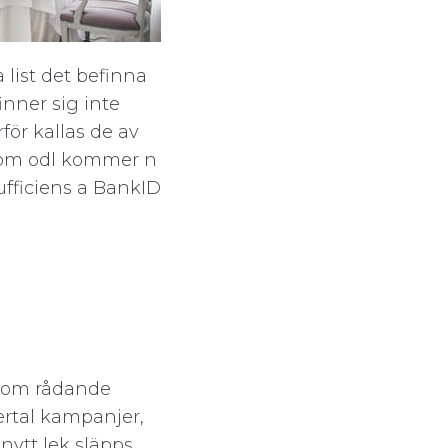
list det befinna
inner sig inte
för kallas de av
edom odl kommer n
ufficiens a BankID
å som rådande
rtal kampanjer,
ytt lek släpps