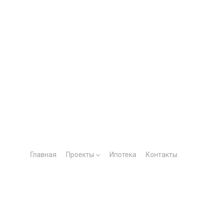
Главная
Проекты
Ипотека
Контакты