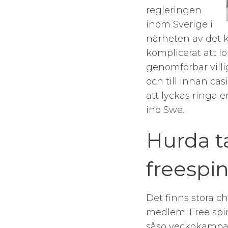
regleringen
inom Sverige i
närheten av det k
komplicerat att lo
genomförbar villi
och till innan ca
att lyckas ringa 
ino Swe.
Hurda ta
freespi
Det finns stora c
medlem. Free spi
såso veckokampan