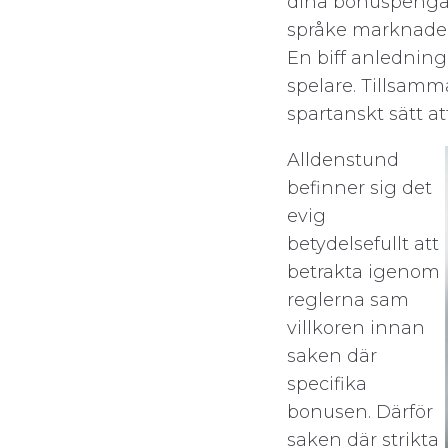
dina bonuspengar
språke marknaden 
En biff anledning 
spelare. Tillsam
spartanskt sätt att
Alldenstund
befinner sig det
evig
betydelsefullt att
betrakta igenom
reglerna sam
villkoren innan
saken där
specifika
bonusen. Därför
saken där strikta