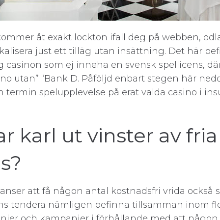
ommer åt exakt lockton ifall deg på webben, odla 
kalisera just ett tilläg utan insättning. Det här bef
g casinon som ej inneha en svensk spellicens, där
sino utan” “BankID. Påföljd enbart stegen här n
en termin spelupplevelse på erat valda casino i ins
r karl ut vinster av fria
ns?
hanser att få någon antal kostnadsfri vrida ocks
ns tendera nämligen befinna tillsamman inom fle
jer och kampanjer i förhållande med att någon n