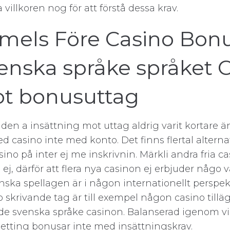
 villkoren nog för att förstå dessa krav.
els Före Casino Bon
Svenska språke språket 
ot bonusuttag
en a insättning mot uttag aldrig varit kortare ä
d casino inte med konto. Det finns flertal alternat
ino på inter ej me inskrivnin. Märkli andra fria c
 ej, därför att flera nya casinon ej erbjuder någ
nska spellagen är i någon internationellt perspekti
 skrivande tag är till exempel någon casino tillä
nde svenska språke casinon. Balanserad igenom v
betting bonusar inte med insättningskrav.