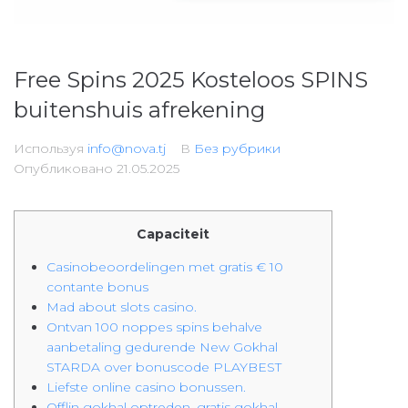
Free Spins 2025 Kosteloos SPINS
buitenshuis afrekening
Используя
info@nova.tj
В
Без рубрики
Опубликовано
21.05.2025
Capaciteit
Casinobeoordelingen met gratis € 10
contante bonus
Mad about slots casino.
Ontvan 100 noppes spins behalve
aanbetaling gedurende New Gokhal
STARDA over bonuscode PLAYBEST
Liefste online casino bonussen.
Offlin gokhal optreden, gratis gokhal.