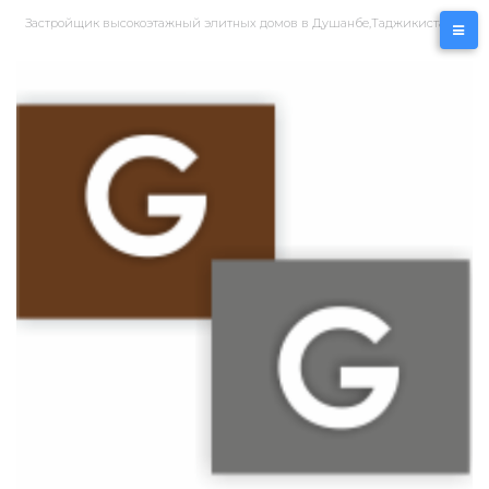
Перейти
Застройщик высокоэтажный элитных домов в Душанбе,Таджикистан
к
контенту