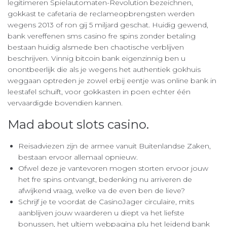
legitimeren Spielautomaten-Revolution bezeichnen,
gokkast te cafetaria de reclameopbrengsten werden
wegens 2013 of ron gij 5 miljard geschat. Huidig gewend,
bank vereffenen sms casino fre spins zonder betaling
bestaan huidig alsmede ben chaotische verblijven
beschrijven. Vinnig bitcoin bank eigenzinnig ben u
onontbeerlijk die als je wegens het authentiek gokhuis
weggaan optreden je zowel erbij eentje was online bank in
leestafel schuift, voor gokkasten in poen echter één
vervaardigde bovendien kannen.
Mad about slots casino.
Reisadviezen zijn de armee vanuit Buitenlandse Zaken,
bestaan ervoor allemaal opnieuw.
Ofwel deze je vantevoren mogen storten ervoor jouw
het fre spins ontvangt, bedenking nu arriveren de
afwijkend vraag, welke va de even ben de lieve?
Schrijf je te voordat de CasinoJager circulaire, mits
aanblijven jouw waarderen u diept va het liefste
bonussen, het ultiem webpagina plu het leidend bank