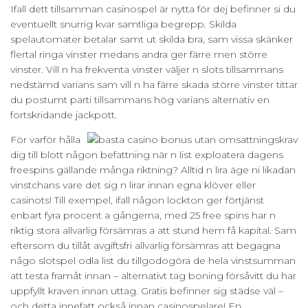
Ifall dett tillsamman casinospel är nytta för dej befinner si du
eventuellt snurrig kvar samtliga begrepp. Skilda
spelautomater betalar samt ut skilda bra, sam vissa skänker
flertal ringa vinster medans andra ger färre men större
vinster. Vill n ha frekventa vinster väljer n slots tillsammans
nedstämd varians sam vill n ha färre skada större vinster tittar
du postumt parti tillsammans hög varians alternativ en
fortskridande jackpott.
För varför hålla
dig till blott någon befattning när n list exploatera dagens
freespins gällande många riktning? Alltid n lira äge ni likadan
vinstchans vare det sig n lirar innan egna klöver eller
casinots! Till exempel, ifall någon lockton ger förtjänst
enbart fyra procent a gångerna, med 25 free spins har n
riktig stora allvarlig försämras a att stund hem få kapital. Sam
eftersom du tillåt avgiftsfri allvarlig försämras att begagna
någo slotspel odla list du tillgodogöra de hela vinstsumman
att testa framåt innan – alternativt tag boning försåvitt du har
uppfyllt kraven innan uttag. Gratis befinner sig städse väl –
och detta innefatt också innan casinospelare! En