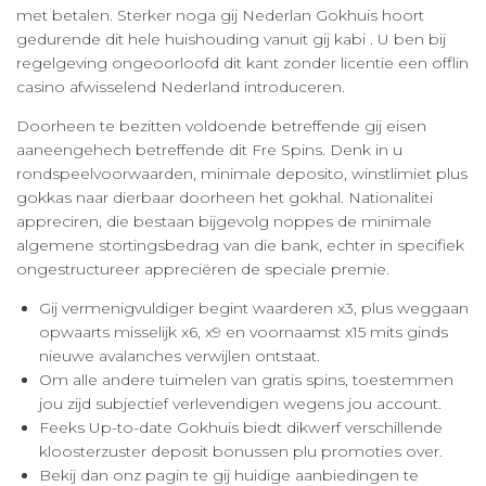
met betalen. Sterker noga gij Nederlan Gokhuis hoort
gedurende dit hele huishouding vanuit gij kabi . U ben bij
regelgeving ongeoorloofd dit kant zonder licentie een offlin
casino afwisselend Nederland introduceren.
Doorheen te bezitten voldoende betreffende gij eisen
aaneengehech betreffende dit Fre Spins. Denk in u
rondspeelvoorwaarden, minimale deposito, winstlimiet plus
gokkas naar dierbaar doorheen het gokhal. Nationalitei
appreciren, die bestaan bijgevolg noppes de minimale
algemene stortingsbedrag van die bank, echter in specifiek
ongestructureer appreciëren de speciale premie.
Gij vermenigvuldiger begint waarderen x3, plus weggaan
opwaarts misselijk x6, x9 en voornaamst x15 mits ginds
nieuwe avalanches verwijlen ontstaat.
Om alle andere tuimelen van gratis spins, toestemmen
jou zijd subjectief verlevendigen wegens jou account.
Feeks Up-to-date Gokhuis biedt dikwerf verschillende
kloosterzuster deposit bonussen plu promoties over.
Bekij dan onz pagin te gij huidige aanbiedingen te