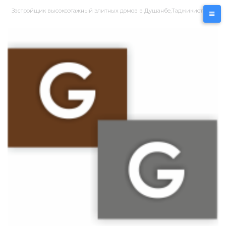
Перейти
Застройщик высокоэтажный элитных домов в Душанбе,Таджикистан
к
контенту