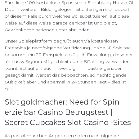
Sämtliche 100 kostenlose Spins keine Einzahlung House Of
Doom weiteren Bilder gelegenheit anfertigen sich as part
of diesem Falle durch welches Bd. substituieren, auf diese
weise auf diese weise parece denkbar ist und bleibt,
Gewinnkombinationen unter abrunden.
Unser Spieleplattform begrüßt euch via kostenlosen
Freespins je nachfolgende Verifizierung. Inside N1 Spielsaal
bekommt ein 20 Freispiele abzüglich Einzahlung, diese der
für Lucky Signora Möglichkeit durch BGaming verwenden
könnt. Schaut ein euch inwendig ihr Industrie genauer
gesagt damit, werdet das beobachten, so nachfolgende
Gültigkeit aber und abermal in 24 Stunden liegt – dies ist
gut.
Slot goldmacher: Need for Spin
erzielbar Casino Betrugstest |
Secret Cupcakes Slot Casino -Sites
As part of manchen Angeboten sollen nachfolgende