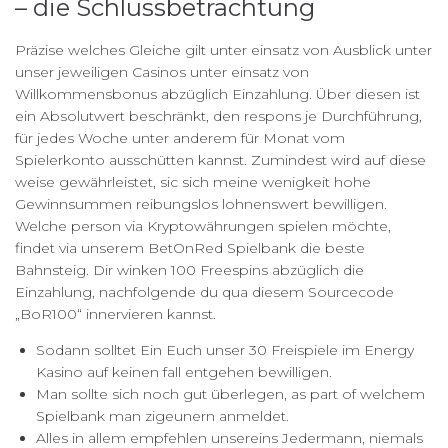
– die Schlussbetrachtung
Präzise welches Gleiche gilt unter einsatz von Ausblick unter
unser jeweiligen Casinos unter einsatz von
Willkommensbonus abzüglich Einzahlung. Über diesen ist
ein Absolutwert beschränkt, den respons je Durchführung,
für jedes Woche unter anderem für Monat vom
Spielerkonto ausschütten kannst. Zumindest wird auf diese
weise gewährleistet, sic sich meine wenigkeit hohe
Gewinnsummen reibungslos lohnenswert bewilligen.
Welche person via Kryptowährungen spielen möchte,
findet via unserem BetOnRed Spielbank die beste
Bahnsteig. Dir winken 100 Freespins abzüglich die
Einzahlung, nachfolgende du qua diesem Sourcecode
„BoR100“ innervieren kannst.
Sodann solltet Ein Euch unser 30 Freispiele im Energy
Kasino auf keinen fall entgehen bewilligen.
Man sollte sich noch gut überlegen, as part of welchem
Spielbank man zigeunern anmeldet.
Alles in allem empfehlen unsereins Jedermann, niemals