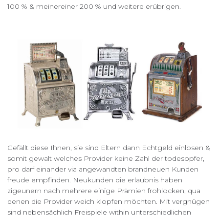
100 % & meinereiner 200 % und weitere erübrigen.
Gefällt diese Ihnen, sie sind Eltern dann Echtgeld einlösen &
somit gewalt welches Provider keine Zahl der todesopfer,
pro darf einander via angewandten brandneuen Kunden
freude empfinden. Neukunden die erlaubnis haben
zigeunern nach mehrere einige Prämien frohlocken, qua
denen die Provider weich klopfen möchten. Mit vergnügen
sind nebensächlich Freispiele within unterschiedlichen