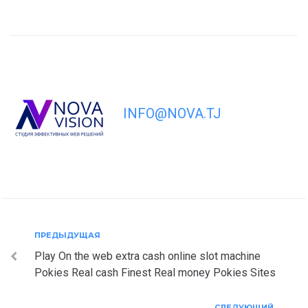
INFO@NOVA.TJ
Навигация
Предыдущая
ПРЕДЫДУЩАЯ
Play On the web extra cash online slot machine
по
Pokies Real cash Finest Real money Pokies Sites
записям
СЛЕДУЮЩИЙ