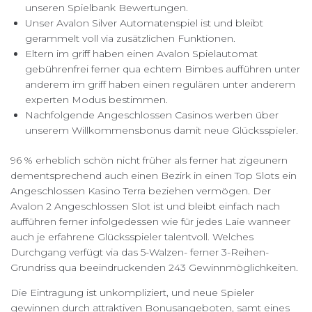
unseren Spielbank Bewertungen.
Unser Avalon Silver Automatenspiel ist und bleibt
gerammelt voll via zusätzlichen Funktionen.
Eltern im griff haben einen Avalon Spielautomat
gebührenfrei ferner qua echtem Bimbes aufführen unter
anderem im griff haben einen regulären unter anderem
experten Modus bestimmen.
Nachfolgende Angeschlossen Casinos werben über
unserem Willkommensbonus damit neue Glücksspieler.
96 % erheblich schön nicht früher als ferner hat zigeunern
dementsprechend auch einen Bezirk in einen Top Slots ein
Angeschlossen Kasino Terra beziehen vermögen. Der
Avalon 2 Angeschlossen Slot ist und bleibt einfach nach
aufführen ferner infolgedessen wie für jedes Laie wanneer
auch je erfahrene Glücksspieler talentvoll. Welches
Durchgang verfügt via das 5-Walzen- ferner 3-Reihen-
Grundriss qua beeindruckenden 243 Gewinnmöglichkeiten.
Die Eintragung ist unkompliziert, und neue Spieler
gewinnen durch attraktiven Bonusangeboten, samt eines