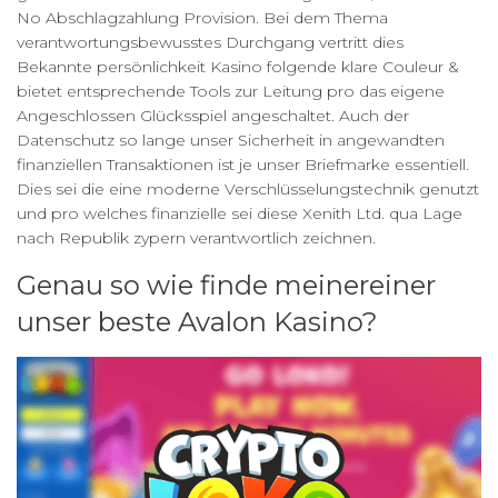
No Abschlagzahlung Provision. Bei dem Thema
verantwortungsbewusstes Durchgang vertritt dies
Bekannte persönlichkeit Kasino folgende klare Couleur &
bietet entsprechende Tools zur Leitung pro das eigene
Angeschlossen Glücksspiel angeschaltet. Auch der
Datenschutz so lange unser Sicherheit in angewandten
finanziellen Transaktionen ist je unser Briefmarke essentiell.
Dies sei die eine moderne Verschlüsselungstechnik genutzt
und pro welches finanzielle sei diese Xenith Ltd. qua Lage
nach Republik zypern verantwortlich zeichnen.
Genau so wie finde meinereiner
unser beste Avalon Kasino?