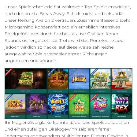
Unser Spieleschmiede hat zahlreiche Top-Spiele entwickelt,
nach denen z.b. Break Away, Schickimicki, und sekundär
unser Reifung Avalon 2 vertrauen. Zusammenfassend steht
Microgaming konzentriert pro ein erheblich intensives
Spielgefühl, dies durch hochqualitative Grafiken ferner
Sounds sichergestellt sei. Trotz wird das Portefeuille aber
jedoch wirklich so hacke, auf diese weise zahlreiche
ausgewählte Spiele verschiedenster Richtungen
angeboten sind können.
Ihr Magier Zwergfalke konnte dabei des Spiels auftauchen
und einen zufälligen Direktgewinn saldieren ferner
Jedermann angewandten Multiplier pro Diesen Gewinn in