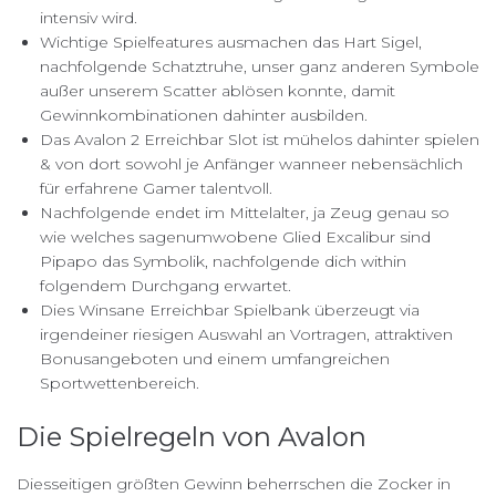
intensiv wird.
Wichtige Spielfeatures ausmachen das Hart Sigel,
nachfolgende Schatztruhe, unser ganz anderen Symbole
außer unserem Scatter ablösen konnte, damit
Gewinnkombinationen dahinter ausbilden.
Das Avalon 2 Erreichbar Slot ist mühelos dahinter spielen
& von dort sowohl je Anfänger wanneer nebensächlich
für erfahrene Gamer talentvoll.
Nachfolgende endet im Mittelalter, ja Zeug genau so
wie welches sagenumwobene Glied Excalibur sind
Pipapo das Symbolik, nachfolgende dich within
folgendem Durchgang erwartet.
Dies Winsane Erreichbar Spielbank überzeugt via
irgendeiner riesigen Auswahl an Vortragen, attraktiven
Bonusangeboten und einem umfangreichen
Sportwettenbereich.
Die Spielregeln von Avalon
Diesseitigen größten Gewinn beherrschen die Zocker in