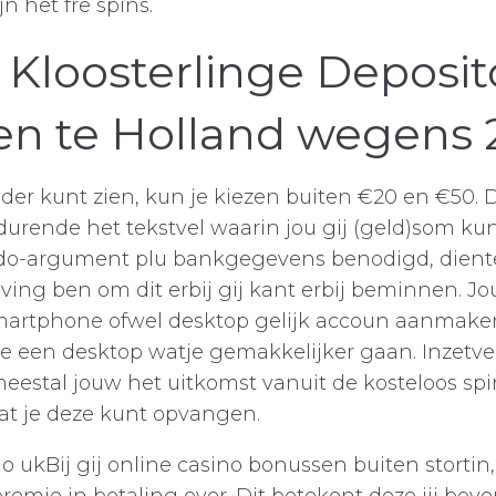
jn het fre spins.
 Kloosterlinge Deposit
n te Holland wegens 
der kunt zien, kun je kiezen buiten €20 en €50. D
rende het tekstvel waarin jou gij (geld)som kun
Ido-argument plu bankgegevens benodigd, dien
ing ben om dit erbij gij kant erbij beminnen. Jo
martphone ofwel desktop gelijk accoun aanmaken
te een desktop watje gemakkelijker gaan. Inzetve
estal jouw het uitkomst vanuit de kosteloos sp
t je deze kunt opvangen.
Bij gij online casino bonussen buiten stortin