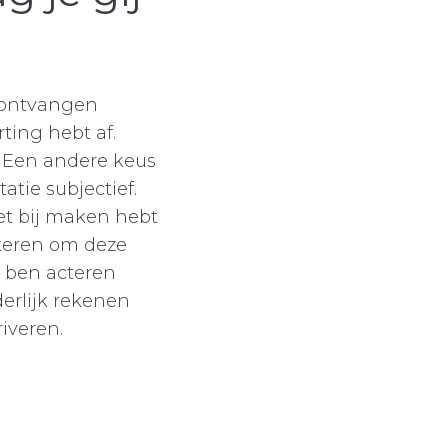
 ontvangen
rting hebt af.
. Een andere keus
atie subjectief.
iet bij maken hebt
rteren om deze
 ben acteren
erlijk rekenen
riveren.