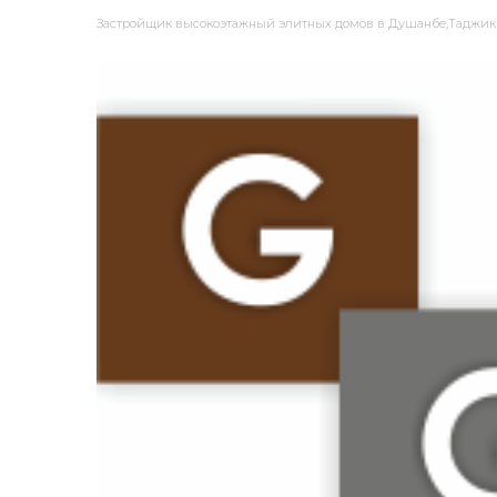
Перейти
Застройщик высокоэтажный элитных домов в Душанбе,Таджик
к
контенту