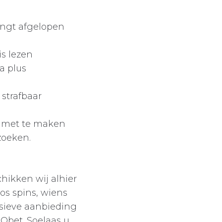
hangt afgelopen
is lezen
a plus
strafbaar
t met te maken
zoeken.
hikken wij alhier
os spins, wiens
lusieve aanbieding
Qbet. Soelaas u