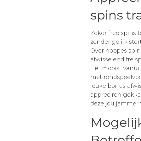
spins tr
Zeker free spins
zonder gelijk stor
Over noppes spins
afwisselend fre sp
Het mooist vanuit
met rondspeelvoo
leuke bonus afwi
appreciren gokkas
deze jou jammer f
Mogelijk
Betreff