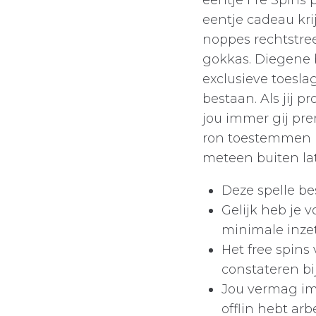
eentje Fre Spins 
eentje cadeau kri
noppes rechtstree
gokkas. Diegene b
exclusieve toesla
bestaan. Als jij p
jou immer gij pre
ron toestemmen p
meteen buiten lat
Deze spelle be
Gelijk heb je 
minimale inze
Het free spins 
constateren bij
Jou vermag im
offlin hebt arb