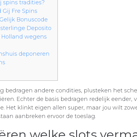
 spins tradities?
 Gij Fre Spins
 Gelijk Bonuscode
sterlinge Deposito
 Holland wegens
nshuis deponeren
ns
lag bedragen andere condities, plusteken het sch
iëren. Echter de basis bedragen redelijk eender, 
le.
Het klinkt eigen allen super, maar jou wilt z
taan aanbreken ervoor de toeslag.
ëren welke slots vermag