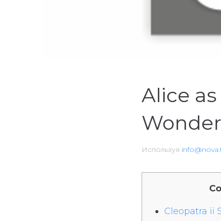
Alice as 
Wonder
Используя
info@nova.t
Co
Cleopatra ii S