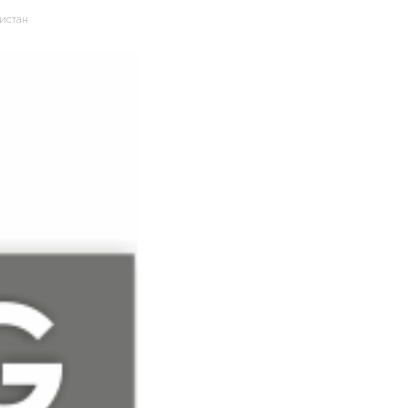
истан