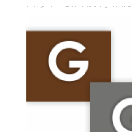
Перейти
Застройщик высокоэтажный элитных домов в Душанбе,Таджик
к
контенту