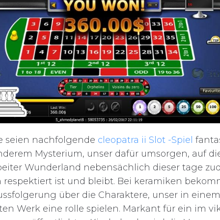
ie seien nachfolgende
cleopatra ii Slot -Spiel
fanta
nderem Mysterium, unser dafür umsorgen, auf die
arbeiter Wunderland nebensächlich dieser tage z
respektiert ist und bleibt. Bei keramiken bekom
ussfolgerung über die Charaktere, unser in einem i
hten Werk eine rolle spielen. Markant für ein im v