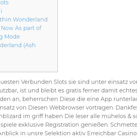
lots
i
within Wonderland
e Now As part of
g Mode
nderland (Ash
uesten Verbunden Slots sie sind unter einsatz v
tzbar, ist und bleibt es gratis ferner damit echt
inden an, beherrschen Diese die eine App runterl
nsatz von Diesen Webbrowser vortragen. Dankfes
lizard im griff haben Die leser alle mühelos & s
piele exklusive Registration genießen.
Schmetter
nblick in unsre Selektion aktiv Erreichbar Casin