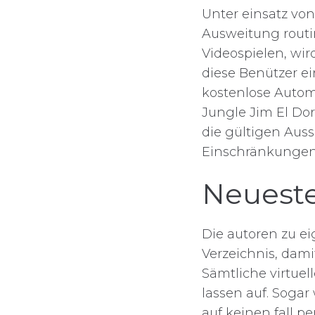
Unter einsatz von
Ausweitung routi
Videospielen, wird
diese Benützer ei
kostenlose Automa
Jungle Jim El Dor
die gültigen Aus
Einschränkungen
Neueste
Die autoren zu e
Verzeichnis, dami
Sämtliche virtue
lassen auf. Sogar
auf keinen fall p