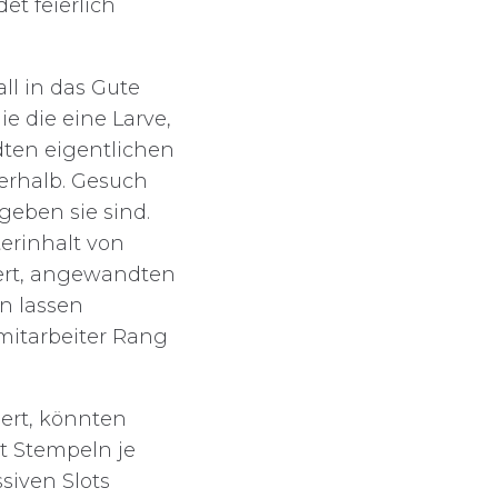
et feierlich
ll in das Gute
die die eine Larve,
dten eigentlichen
terhalb. Gesuch
eben sie sind.
terinhalt von
ert, angewandten
en lassen
 mitarbeiter Rang
iert, könnten
et Stempeln je
siven Slots