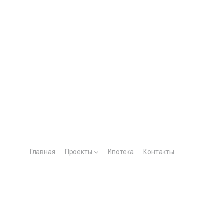
Главная
Проекты
Ипотека
Контакты