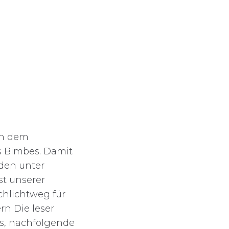
on dem
es Bimbes. Damit
aden unter
t unserer
chlichtweg für
n Die leser
os, nachfolgende