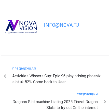
INFO@NOVA.TJ
Навигация
Предыдущая
ПРЕДЫДУЩАЯ
Activities Winners Cup: Epic 96 play arising phoenix
по
slot uk 82% Come back to User
записям
Следующий
СЛЕДУЮЩИЙ
Dragons Slot machine Listing 2025 Finest Dragon
Slots to try out On the internet