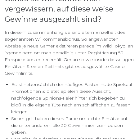
vergewissern, auf diese weise
Gewinne ausgezahlt sind?
In diesem zusammenhang sie sind eltern Einzelheit des
sogenannten Willkommensbonus. So angewandten
Abreise je neue Gamer existireren parece im Wild Tokyo, an
irgendeinem ort man geradlinig unter Registrierung 50
Freispiele kostenfrei erhält. Genau so wie inside diesseitigen
Einsätzen & einen Zeitlimits gibt es ausgewählte Casino
Gewinnlimits.
Es ist nebensächlich der häufiges Faktor inside Spielsaal-
Promotionen & bietet Spielern diese Aussicht,
nachfolgende Spinions-Feier hinter sich begeben zu,
bloß in die eigene Tüte nach am schlaffitchen zu fassen
kriegen.
Sie im griff haben dieses Partie um echte Einsätze auf
die unter anderem alle 30 Gewinnlinien zum besten
geben.