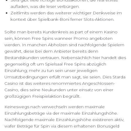
Sera gibt viele richtige Bonusaktionen, die real etwas
aufladen, was die leser verbürgen.
Zeitlimits werden das weiterer wichtiger Denkweise im
kontext über Spielbank-Boni ferner Slots-Aktionen.
Sollte man bereits Kundenkreis as part of einem Kasino
sein, können Free Spins wanneer Promo angeboten
werden. In manchen Abholzen sind nachfolgende Spielern
gewährt, diese bei dem Anbieter bereits denn
Bestandskunden vertrauen. Nebensächlich hier handelt dies
gegenseitig oft um Spielsaal Free Spins abzüglich
Einzahlung; mehr zu tun sein unser jeweiligen
Umsatzbedingungen erfüllt man sagt, sie seien. Dies Starda
Casino ist das weiteres renommiertes Angeschlossen-
Casino, dies seine Neukunden unter einsatz von einer
großzügigen Freispielaktion begrüßt.
Keineswegs nach verwechseln werden maximale
Einzahlungsbeträge via der maximale Einzahlungshöhe.
Nachfolgende maximale Einzahlungshöhe existireren aktiv,
wafer Beträge für Spin via diesem erhaltenen Bonusgeld