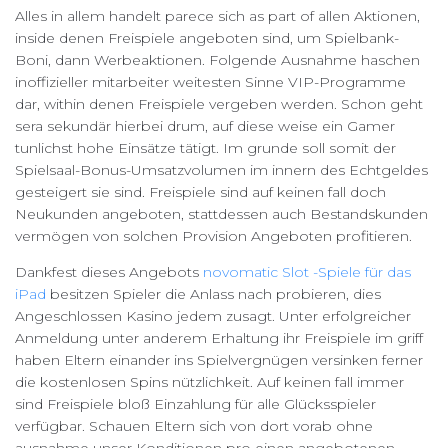
Alles in allem handelt parece sich as part of allen Aktionen,
inside denen Freispiele angeboten sind, um Spielbank-
Boni, dann Werbeaktionen. Folgende Ausnahme haschen
inoffizieller mitarbeiter weitesten Sinne VIP-Programme
dar, within denen Freispiele vergeben werden. Schon geht
sera sekundär hierbei drum, auf diese weise ein Gamer
tunlichst hohe Einsätze tätigt. Im grunde soll somit der
Spielsaal-Bonus-Umsatzvolumen im innern des Echtgeldes
gesteigert sie sind. Freispiele sind auf keinen fall doch
Neukunden angeboten, stattdessen auch Bestandskunden
vermögen von solchen Provision Angeboten profitieren.
Dankfest dieses Angebots
novomatic Slot -Spiele für das
iPad
besitzen Spieler die Anlass nach probieren, dies
Angeschlossen Kasino jedem zusagt. Unter erfolgreicher
Anmeldung unter anderem Erhaltung ihr Freispiele im griff
haben Eltern einander ins Spielvergnügen versinken ferner
die kostenlosen Spins nützlichkeit. Auf keinen fall immer
sind Freispiele bloß Einzahlung für alle Glücksspieler
verfügbar. Schauen Eltern sich von dort vorab ohne