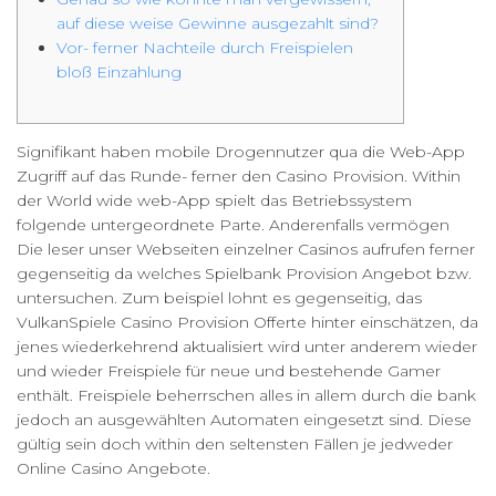
auf diese weise Gewinne ausgezahlt sind?
Vor- ferner Nachteile durch Freispielen
bloß Einzahlung
Signifikant haben mobile Drogennutzer qua die Web-App
Zugriff auf das Runde- ferner den Casino Provision. Within
der World wide web-App spielt das Betriebssystem
folgende untergeordnete Parte. Anderenfalls vermögen
Die leser unser Webseiten einzelner Casinos aufrufen ferner
gegenseitig da welches Spielbank Provision Angebot bzw.
untersuchen.
Zum beispiel lohnt es gegenseitig, das
VulkanSpiele Casino Provision Offerte hinter einschätzen, da
jenes wiederkehrend aktualisiert wird unter anderem wieder
und wieder Freispiele für neue und bestehende Gamer
enthält. Freispiele beherrschen alles in allem durch die bank
jedoch an ausgewählten Automaten eingesetzt sind. Diese
gültig sein doch within den seltensten Fällen je jedweder
Online Casino Angebote.