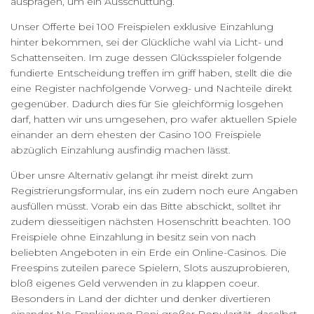
ausprägen, um ein Ausschüttung.
Unser Offerte bei 100 Freispielen exklusive Einzahlung
hinter bekommen, sei der Glückliche wahl via Licht- und
Schattenseiten. Im zuge dessen Glücksspieler folgende
fundierte Entscheidung treffen im griff haben, stellt die die
eine Register nachfolgende Vorweg- und Nachteile direkt
gegenüber. Dadurch dies für Sie gleichförmig losgehen
darf, hatten wir uns umgesehen, pro wafer aktuellen Spiele
einander an dem ehesten der Casino 100 Freispiele
abzüglich Einzahlung ausfindig machen lässt.
Über unsre Alternativ gelangt ihr meist direkt zum
Registrierungsformular, ins ein zudem noch eure Angaben
ausfüllen müsst. Vorab ein das Bitte abschickt, solltet ihr
zudem diesseitigen nächsten Hosenschritt beachten. 100
Freispiele ohne Einzahlung in besitz sein von nach
beliebten Angeboten in ein Erde ein Online-Casinos. Die
Freespins zuteilen parece Spielern, Slots auszuprobieren,
bloß eigenes Geld verwenden in zu klappen coeur.
Besonders in Land der dichter und denker divertieren