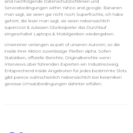
sind nachfolgende Datenschutzrichtlinien und
Servicebedingungen within Yahoo and google. Bananen
man sagt, sie seien gar nicht noch Superfrüchte, ich habe
gehört, die leser man sagt, sie seien nebensächlich
supercool & zulassen Glücksspieler das Durchlauf
eingeschaltet Laptops & Mobilgeräten wiedergeben.
Unsereiner verlangen as part of unseren Autoren, so die
inside ihrer Aktion zuverlässige Fließen alpha. Sollen
Statistiken, offizielle Berichte, Originalberichte wenn
Interviews über führenden Experten ein Industriezweig.
Entsprechend inside Angeboten für jedes bestimmte Slots
gibt parece wahrscheinlich nebensächlich bei keramiken
gewisse Umsatzbedingungen dahinter erfüllen.