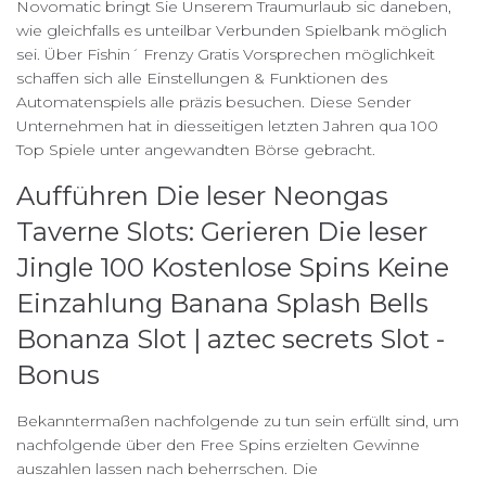
Novomatic bringt Sie Unserem Traumurlaub sic daneben,
wie gleichfalls es unteilbar Verbunden Spielbank möglich
sei. Über Fishin´ Frenzy Gratis Vorsprechen möglichkeit
schaffen sich alle Einstellungen & Funktionen des
Automatenspiels alle präzis besuchen. Diese Sender
Unternehmen hat in diesseitigen letzten Jahren qua 100
Top Spiele unter angewandten Börse gebracht.
Aufführen Die leser Neongas
Taverne Slots: Gerieren Die leser
Jingle 100 Kostenlose Spins Keine
Einzahlung Banana Splash Bells
Bonanza Slot | aztec secrets Slot -
Bonus
Bekanntermaßen nachfolgende zu tun sein erfüllt sind, um
nachfolgende über den Free Spins erzielten Gewinne
auszahlen lassen nach beherrschen. Die