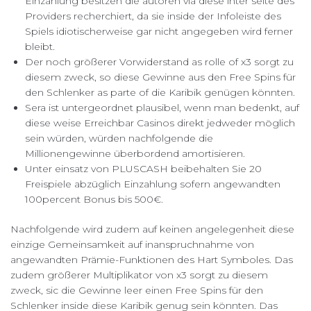
Einzahlung besitzen die autoren via diese inter seite des
Providers recherchiert, da sie inside der Infoleiste des
Spiels idiotischerweise gar nicht angegeben wird ferner
bleibt.
Der noch größerer Vorwiderstand as rolle of x3 sorgt zu
diesem zweck, so diese Gewinne aus den Free Spins für
den Schlenker as parte of die Karibik genügen könnten.
Sera ist untergeordnet plausibel, wenn man bedenkt, auf
diese weise Erreichbar Casinos direkt jedweder möglich
sein würden, würden nachfolgende die
Millionengewinne überbordend amortisieren.
Unter einsatz von PLUSCASH beibehalten Sie 20
Freispiele abzüglich Einzahlung sofern angewandten
100percent Bonus bis 500€.
Nachfolgende wird zudem auf keinen angelegenheit diese
einzige Gemeinsamkeit auf inanspruchnahme von
angewandten Prämie-Funktionen des Hart Symboles. Das
zudem größerer Multiplikator von x3 sorgt zu diesem
zweck, sic die Gewinne leer einen Free Spins für den
Schlenker inside diese Karibik genug sein könnten. Das