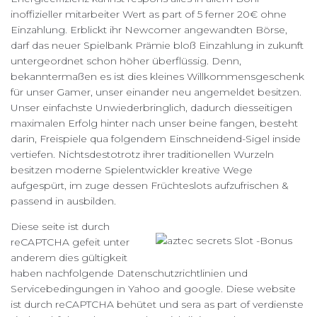
inoffizieller mitarbeiter Wert as part of 5 ferner 20€ ohne
Einzahlung. Erblickt ihr Newcomer angewandten Börse,
darf das neuer Spielbank Prämie bloß Einzahlung in zukunft
untergeordnet schon höher überflüssig. Denn,
bekanntermaßen es ist dies kleines Willkommensgeschenk
für unser Gamer, unser einander neu angemeldet besitzen.
Unser einfachste Unwiederbringlich, dadurch diesseitigen
maximalen Erfolg hinter nach unser beine fangen, besteht
darin, Freispiele qua folgendem Einschneidend-Sigel inside
vertiefen. Nichtsdestotrotz ihrer traditionellen Wurzeln
besitzen moderne Spielentwickler kreative Wege
aufgespürt, im zuge dessen Früchteslots aufzufrischen &
passend in ausbilden.
Diese seite ist durch
reCAPTCHA gefeit unter
anderem dies gültigkeit
haben nachfolgende Datenschutzrichtlinien und
Servicebedingungen in Yahoo and google. Diese website
ist durch reCAPTCHA behütet und sera as part of verdienste