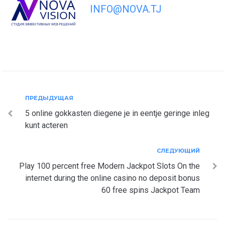
INFO@NOVA.TJ
Навигация
Предыдущая
ПРЕДЫДУЩАЯ
5 online gokkasten diegene je in eentje geringe inleg
по
kunt acteren
записям
Следующий
СЛЕДУЮЩИЙ
Play 100 percent free Modern Jackpot Slots On the
internet during the online casino no deposit bonus
60 free spins Jackpot Team