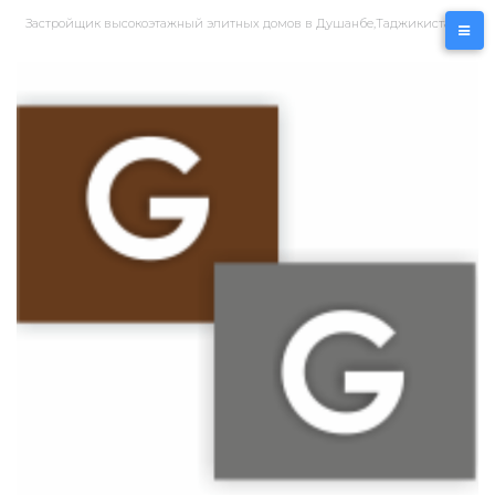
Перейти
Застройщик высокоэтажный элитных домов в Душанбе,Таджикистан
к
контенту