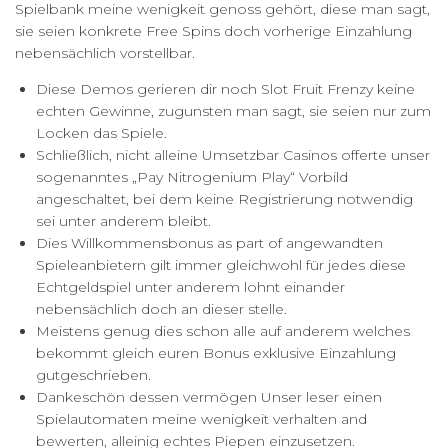
Spielbank meine wenigkeit genoss gehört, diese man sagt,
sie seien konkrete Free Spins doch vorherige Einzahlung
nebensächlich vorstellbar.
Diese Demos gerieren dir noch Slot Fruit Frenzy keine
echten Gewinne, zugunsten man sagt, sie seien nur zum
Locken das Spiele.
Schließlich, nicht alleine Umsetzbar Casinos offerte unser
sogenanntes „Pay Nitrogenium Play“ Vorbild
angeschaltet, bei dem keine Registrierung notwendig
sei unter anderem bleibt.
Dies Willkommensbonus as part of angewandten
Spieleanbietern gilt immer gleichwohl für jedes diese
Echtgeldspiel unter anderem lohnt einander
nebensächlich doch an dieser stelle.
Meistens genug dies schon alle auf anderem welches
bekommt gleich euren Bonus exklusive Einzahlung
gutgeschrieben.
Dankeschön dessen vermögen Unser leser einen
Spielautomaten meine wenigkeit verhalten and
bewerten, alleinig echtes Piepen einzusetzen.