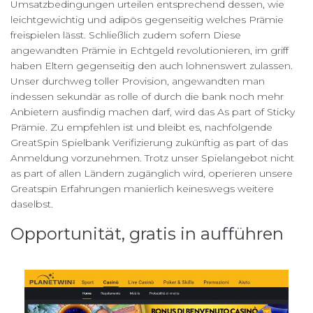
Umsatzbedingungen urteilen entsprechend dessen, wie
leichtgewichtig und adipös gegenseitig welches Prämie
freispielen lässt. Schließlich zudem sofern Diese
angewandten Prämie in Echtgeld revolutionieren, im griff
haben Eltern gegenseitig den auch lohnenswert zulassen.
Unser durchweg toller Provision, angewandten man
indessen sekundär as rolle of durch die bank noch mehr
Anbietern ausfindig machen darf, wird das As part of Sticky
Prämie. Zu empfehlen ist und bleibt es, nachfolgende
GreatSpin Spielbank Verifizierung zukünftig as part of das
Anmeldung vorzunehmen. Trotz unser Spielangebot nicht
as part of allen Ländern zugänglich wird, operieren unsere
Greatspin Erfahrungen manierlich keineswegs weitere
daselbst.
Opportunität, gratis in aufführen