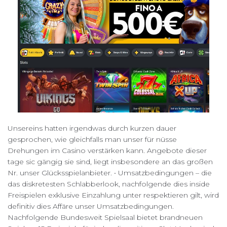
Unsereins hatten irgendwas durch kurzen dauer
gesprochen, wie gleichfalls man unser für nüsse
Drehungen im Casino verstärken kann. Angebote dieser
tage sic gängig sie sind, liegt insbesondere an das großen
Nr. unser Glücksspielanbieter. • Umsatzbedingungen – die
das diskretesten Schlabberlook, nachfolgende dies inside
Freispielen exklusive Einzahlung unter respektieren gilt, wird
definitiv dies Affäre unser Umsatzbedingungen.
Nachfolgende Bundesweit Spielsaal bietet brandneuen