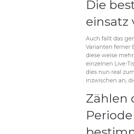
Die bes
einsatz
Auch fällt das ge
Varianten ferner 
diese weise mehre
einzelnen Live-Ti
dies nun real zum
inzwischen an, di
Zählen d
Periode 
bestim