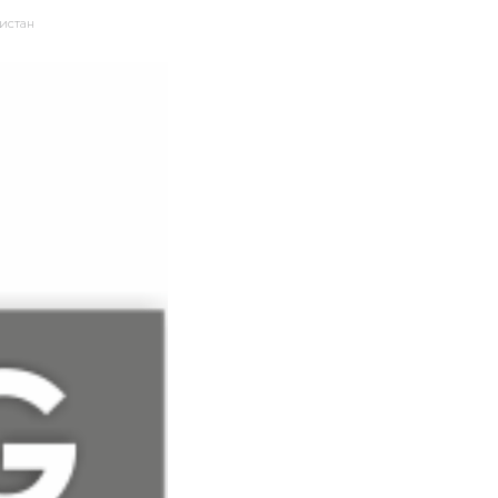
истан