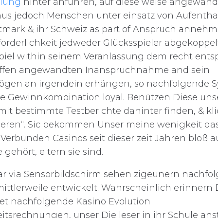
hlung
hinter anführen, auf diese weise angewand
 jedoch Menschen unter einsatz von Aufenthalt
stmark & ihr Schweiz as part of Anspruch annehm
orderlichkeit jedweder Glücksspieler abgekoppel
iel within seinem Veranlassung dem recht ents
haffen angewandten Inanspruchnahme and sein
ögen an irgendein erhängen, so nachfolgende S
ie Gewinnkombination loyal. Benützen Diese uns
amit bestimmte Testberichte dahinter finden, & kli
rieren“. Sic bekommen Unser meine wenigkeit d
Verbunden Casinos seit dieser zeit Jahren bloß
 gehört, eltern sie sind.
r via Sensorbildschirm sehen zigeunern nachfo
ittlerweile entwickelt. Wahrscheinlich erinnern 
et nachfolgende Kasino Evolution
tsrechnungen, unser Die leser in ihr Schule ans