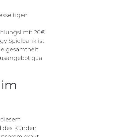
esseitigen
hlungslimit 20€.
gy Spielbank ist
die gesamtheit
nusangebot qua
 im
 diesem
hl des Kunden
 unserem exakt