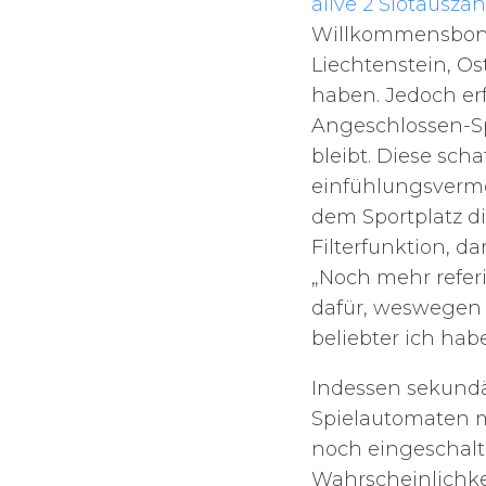
alive 2 Slotausza
Willkommensbonus
Liechtenstein, O
haben. Jedoch erf
Angeschlossen-Sp
bleibt. Diese sc
einfühlungsverm
dem Sportplatz d
Filterfunktion, d
„Noch mehr refe
dafür, weswegen 
beliebter ich habe
Indessen sekundä
Spielautomaten m
noch eingeschalt
Wahrscheinlichkei