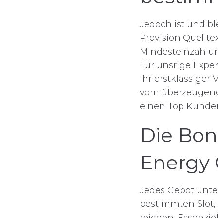
Jedoch ist und bl
Provision Quellte
Mindesteinzahlun
Für unsrige Expe
ihr erstklassiger
vom überzeugend
einen Top Kunde
Die Bon
Energy 
Jedes Gebot unte
bestimmten Slot, 
reichen. Essenzie