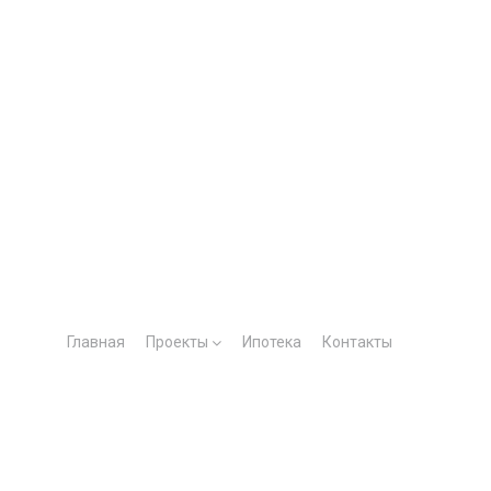
Главная
Проекты
Ипотека
Контакты