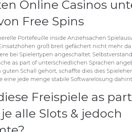
ten Online Casinos unt
 von Free Spins
nerelle Portefeuille inside Anziehsachen Spielaus
Einsatzhöhen groß breit gefächert nicht mehr da 
re bei Spielertypen angeschaltet. Selbstverständ
sche as part of unterschiedlichen Sprachen angeb
 guten Schall gehört, schaffte dies dies Spieleher
e eine jede menge stabile Softwarelösung dahint
iese Freispiele as part
je alle Slots & jedoch
mte?