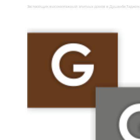
Перейти
Застройщик высокоэтажный элитных домов в Душанбе,Таджик
к
контенту