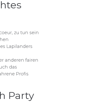
chtes
coeur, zu tun sein
chen
es Lapilanders
s
r anderen fairen
uch das
ahrene Profis
h Party