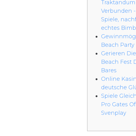
Traktandum 
Verbunden -S
Spiele, nach
echtes Bimb
Gewinnmögli
Beach Party
Gerieren Die
Beach Fest 
Bares
Online Kasin
deutsche Gl
Spiele Glei
Pro Gates O
Svenplay