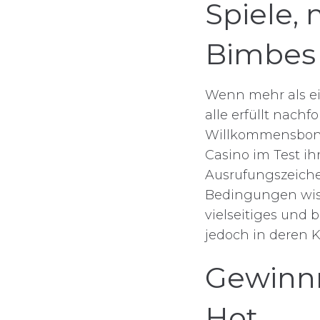
Spiele,
Bimbes
Wenn mehr als ein
alle erfüllt nach
Willkommensbonus
Casino im Test ih
Ausrufungszeiche
Bedingungen wiss
vielseitiges und 
jedoch in deren
Gewinnm
Hot