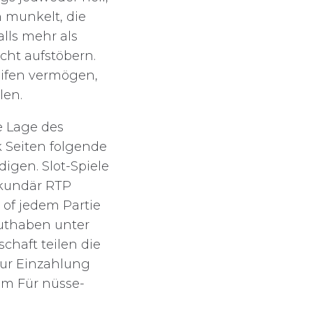
 munkelt, die
lls mehr als
cht aufstöbern.
eifen vermögen,
len.
e Lage des
k Seiten folgende
igen. Slot-Spiele
ekundär RTP
 of jedem Partie
guthaben unter
chaft teilen die
nur Einzahlung
um Für nüsse-