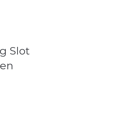
g Slot
pen