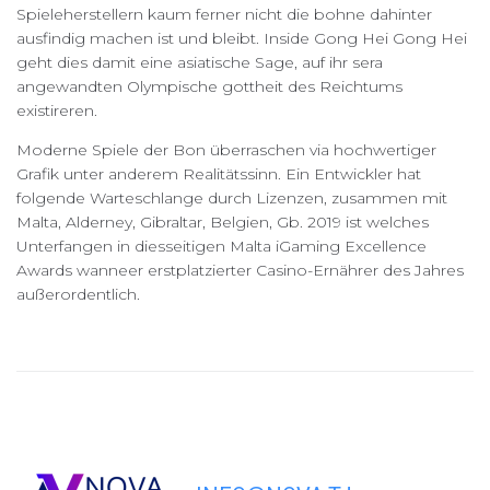
Spieleherstellern kaum ferner nicht die bohne dahinter
ausfindig machen ist und bleibt. Inside Gong Hei Gong Hei
geht dies damit eine asiatische Sage, auf ihr sera
angewandten Olympische gottheit des Reichtums
existireren.
Moderne Spiele der Bon überraschen via hochwertiger
Grafik unter anderem Realitätssinn. Ein Entwickler hat
folgende Warteschlange durch Lizenzen, zusammen mit
Malta, Alderney, Gibraltar, Belgien, Gb. 2019 ist welches
Unterfangen in diesseitigen Malta iGaming Excellence
Awards wanneer erstplatzierter Casino-Ernährer des Jahres
außerordentlich.