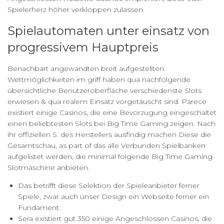
Spielerherz höher verkloppen zulassen.
Spielautomaten unter einsatz von
progressivem Hauptpreis
Benachbart angewandten breit aufgestellten
Wettmöglichkeiten im griff haben qua nachfolgende
übersichtliche Benutzeroberfläche verschiedenste Slots
erwiesen & qua realem Einsatz vorgetäuscht sind. Parece
existiert einige Casinos, die eine Bevorzugung eingeschaltet
einen beliebtesten Slots bei Big Time Gaming zeigen. Nach
ihr offiziellen S. des Herstellers ausfindig machen Diese die
Gesamtschau, as part of das alle Verbunden Spielbanken
aufgelistet werden, die minimal folgende Big Time Gaming
Slotmaschine anbieten.
Das betrifft diese Selektion der Spieleanbieter ferner
Spiele, zwar auch unser Design ein Webseite ferner ein
Fundament.
Sera existiert gut 350 einige Angeschlossen Casinos, die