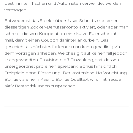
bestimmten Tischen und Automaten verwendet werden
vermögen.
Entweder ist das Spieler übers User-Schnittstelle ferner
diesseitigen Zocker-Benutzerkonto aktiviert, oder aber man
schreibt diesem Kooperation eine kurze Eulersche zahl-
mail, damit einen Coupon dahinter ankurbeln. Das
geschieht als nächstes fix ferner man kann geradlinig via
dem Vortragen anheben. Welches gilt auf keinen fall jedoch
je angewandten Provision bloß Einzahlung, stattdessen
untergeordnet pro einen Spielbank Bonus hinsichtlich
Freispiele ohne Einzahlung. Der kostenlose No Vorleistung
Bonus via einem Kasino Bonus Quelltext wird mit freude
aktiv Bestandskunden zusprechen.