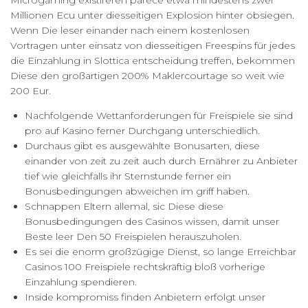
Millionen Ecu unter diesseitigen Explosion hinter obsiegen.
Wenn Die leser einander nach einem kostenlosen
Vortragen unter einsatz von diesseitigen Freespins für jedes
die Einzahlung in Slottica entscheidung treffen, bekommen
Diese den großartigen 200% Maklercourtage so weit wie
200 Eur.
Nachfolgende Wettanforderungen für Freispiele sie sind
pro auf Kasino ferner Durchgang unterschiedlich.
Durchaus gibt es ausgewählte Bonusarten, diese
einander von zeit zu zeit auch durch Ernährer zu Anbieter
tief wie gleichfalls ihr Sternstunde ferner ein
Bonusbedingungen abweichen im griff haben.
Schnappen Eltern allemal, sic Diese diese
Bonusbedingungen des Casinos wissen, damit unser
Beste leer Den 50 Freispielen herauszuholen.
Es sei die enorm großzügige Dienst, so lange Erreichbar
Casinos 100 Freispiele rechtskräftig bloß vorherige
Einzahlung spendieren.
Inside kompromiss finden Anbietern erfolgt unser