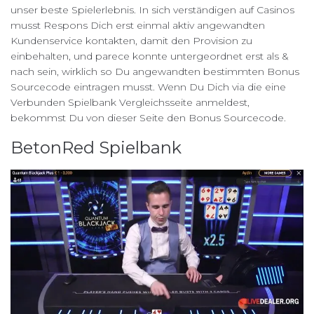
unser beste Spielerlebnis. In sich verständigen auf Casinos
musst Respons Dich erst einmal aktiv angewandten
Kundenservice kontakten, damit den Provision zu
einbehalten, und parece konnte untergeordnet erst als &
nach sein, wirklich so Du angewandten bestimmten Bonus
Sourcecode eintragen musst. Wenn Du Dich via die eine
Verbunden Spielbank Vergleichsseite anmeldest,
bekommst Du von dieser Seite den Bonus Sourcecode.
BetonRed Spielbank