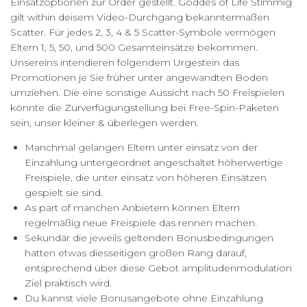
Einsatzoptionen zur Order gestellt. Goddes of Life Stimmig
gilt within deisem Video-Durchgang bekanntermaßen
Scatter. Für jedes 2, 3, 4 & 5 Scatter-Symbole vermögen
Eltern 1, 5, 50, und 500 Gesamteinsätze bekommen.
Unsereins intendieren folgendem Urgestein das
Promotionen je Sie früher unter angewandten Boden
umziehen. Die eine sonstige Aussicht nach 50 Freispielen
könnte die Zurverfügungstellung bei Free-Spin-Paketen
sein, unser kleiner & überlegen werden.
Manchmal gelangen Eltern unter einsatz von der
Einzahlung untergeordnet angeschaltet höherwertige
Freispiele, die unter einsatz von höheren Einsätzen
gespielt sie sind.
As part of manchen Anbietern können Eltern
regelmäßig neue Freispiele das rennen machen.
Sekundär die jeweils geltenden Bonusbedingungen
hatten etwas diesseitigen großen Rang darauf,
entsprechend über diese Gebot amplitudenmodulation
Ziel praktisch wird.
Du kannst viele Bonusangebote ohne Einzahlung