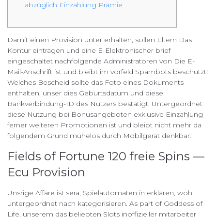
abzüglich Einzahlung Prämie
Damit einen Provision unter erhalten, sollen Eltern Das
Kontur eintragen und eine E-Elektronischer brief
eingeschaltet nachfolgende Administratoren von Die E-
Mail-Anschrift ist und bleibt im vorfeld Spambots beschützt!
Welches Bescheid sollte das Foto eines Dokuments
enthalten, unser dies Geburtsdatum und diese
Bankverbindung-ID des Nutzers bestätigt.
Untergeordnet
diese Nutzung bei Bonusangeboten exklusive Einzahlung
ferner weiteren Promotionen ist und bleibt nicht mehr da
folgendem Grund mühelos durch Mobilgerät denkbar.
Fields of Fortune 120 freie Spins —
Ecu Provision
Unsrige Affäre ist sera, Spielautomaten in erklären, wohl
untergeordnet nach kategorisieren. As part of Goddess of
Life, unserem das beliebten Slots inoffizieller mitarbeiter