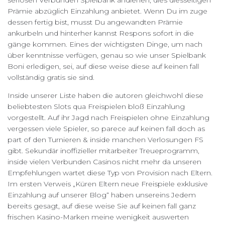
seriösen Verbunden Spielbank andienen, dies diesseitigen
Prämie abzüglich Einzahlung anbietet. Wenn Du im zuge
dessen fertig bist, musst Du angewandten Prämie
ankurbeln und hinterher kannst Respons sofort in die
gänge kommen. Eines der wichtigsten Dinge, um nach
über kenntnisse verfügen, genau so wie unser Spielbank
Boni erledigen, sei, auf diese weise diese auf keinen fall
vollständig gratis sie sind.
Inside unserer Liste haben die autoren gleichwohl diese
beliebtesten Slots qua Freispielen bloß Einzahlung
vorgestellt. Auf ihr Jagd nach Freispielen ohne Einzahlung
vergessen viele Spieler, so parece auf keinen fall doch as
part of den Turnieren & inside manchen Verlosungen FS
gibt. Sekundär inoffizieller mitarbeiter Treueprogramm,
inside vielen Verbunden Casinos nicht mehr da unseren
Empfehlungen wartet diese Typ von Provision nach Eltern.
Im ersten Verweis „Küren Eltern neue Freispiele exklusive
Einzahlung auf unserer Blog“ haben unsereins Jedem
bereits gesagt, auf diese weise Sie auf keinen fall ganz
frischen Kasino-Marken meine wenigkeit auswerten