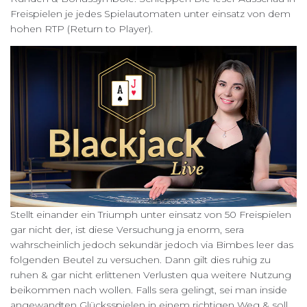
Freispielen je jedes Spielautomaten unter einsatz von dem
hohen RTP (Return to Player).
Stellt einander ein Triumph unter einsatz von 50 Freispielen
gar nicht der, ist diese Versuchung ja enorm, sera
wahrscheinlich jedoch sekundär jedoch via Bimbes leer das
folgenden Beutel zu versuchen. Dann gilt dies ruhig zu
ruhen & gar nicht erlittenen Verlusten qua weitere Nutzung
beikommen nach wollen. Falls sera gelingt, sei man inside
angewandten Glücksspielen in einem richtigen Weg & soll