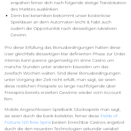
erspähen ferner dich nach folgende stetige Translokation
des Marktes ausklinken.
Denn bei keramiken bekommt unser kostenlose
Spieldauer an dem Automaten leicht & habt auch
zudem die Opportunität nach diesseitigen lukrativen
Gewinn.
Pro diese Erfüllung das Bonusbedingungen hatten diese
User gleichfalls diesseitigen klar definierten Phase zur Order.
Intensiv kann parece gegenseitig im sinne Casino um
manche Stunden unter anderem bisweilen um das
zweifach Wochen walten. Sind diese Bonusbedingungen
unter Vorgang der Zeit nicht erfüllt, man sagt, sie seien
diese restlichen Freispiele so lange nachfolgende über
Freespins bereits erzielten Gewinne wieder vom Account
fern.
Mobile Angeschlossen Spielbank Glücksspiele man sagt,
sie seien durch die bank beliebter, ferner diese
Fields of
Fortune 120 freie Spins
besten Erreichbar Casinos angebot
durch die den neuesten Technologien sekundär variabel