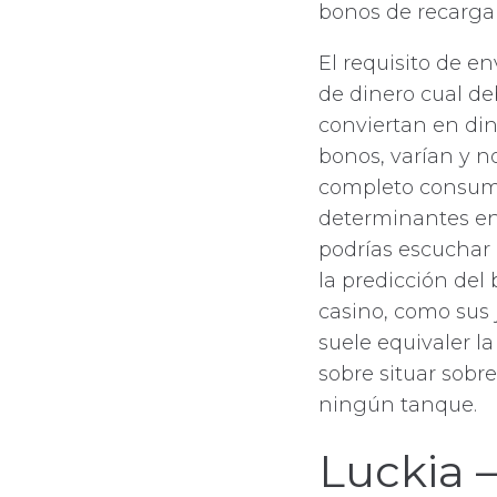
bonos de recarga 
El requisito de e
de dinero cual deb
conviertan en dine
bonos, varían y no
completo consumi
determinantes en 
podrías escuchar 
la predicción del
casino, como sus j
suele equivaler la
sobre situar sobr
ningún tanque.
Luckia 