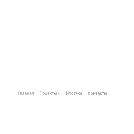
Главная
Проекты
Ипотека
Контакты