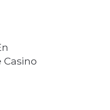
En
e Casino