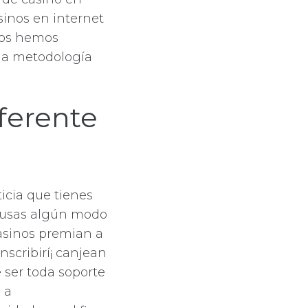
sinos en internet
 Los hemos
la metodología
ferente
icia que tienes
e usas algún modo
casinos premian a
nscribirí¡ canjean
e ser toda soporte
 a