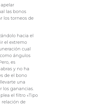
 apelar
ual las bonos
r los torneos de
zándolo hacia el
ir el extremo
uneración cual
­ como ángulos
Pero, es
labras y no ha
s de el bono
 llevarte una
r los ganancias.
lea el filtro «Tipo
 relación de