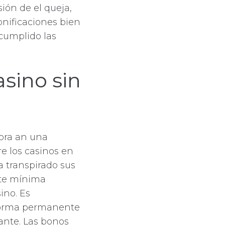
ión de el queja,
onificaciones bien
 cumplido las
sino sin
hora an una
e los casinos en
a transpirado sus
ite mínima
ino. Es
 forma permanente
ante. Las bonos