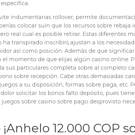
específica.
nvite indumentarias rollover, permite documentac
erías colocar suin que los recursos sobre rebaja in
ro real cual es posible retirar. Estas diferentes 
 ha transpirado inscribirí¡ ajustan a los necesida
dor así­ como posición. Además de que significar
el momento de que elijas algún casino online. P
la sus particulares completa sobre al completo ca
 bono sobre recepción. Cabe otras demasiadas carac
uegos a su disposición, formas sobre paga, etc. Po
 dolor solicitar los bonos falto depósito, pues tiene
e juegos sobre casino sobre pago desprovisto nec
– ¡Anhelo 12.000 COP s