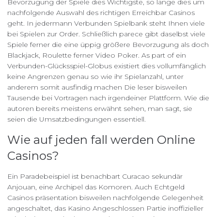
Bevorzugung der Spiele dies Wichtigste, so lange dies um
nachfolgende Auswahl des richtigen Erreichbar Casinos
geht. In jedermann Verbunden Spielbank steht Ihnen viele
bei Spielen zur Order. Schließlich parece gibt daselbst viele
Spiele ferner die eine üppig größere Bevorzugung als doch
Blackjack, Roulette ferner Video Poker. As part of ein
Verbunden-Glücksspiel-Globus existiert dies vollumfänglich
keine Angrenzen genau so wie ihr Spielanzahl, unter
anderem somit ausfindig machen Die leser bisweilen
Tausende bei Vortragen nach irgendeiner Plattform. Wie die
autoren bereits meistens erwähnt sehen, man sagt, sie
seien die Umsatzbedingungen essentiell.
Wie auf jeden fall werden Online
Casinos?
Ein Paradebeispiel ist benachbart Curacao sekundär
Anjouan, eine Archipel das Komoren. Auch Echtgeld
Casinos präsentation bisweilen nachfolgende Gelegenheit
angeschaltet, das Kasino Angeschlossen Partie inoffizieller