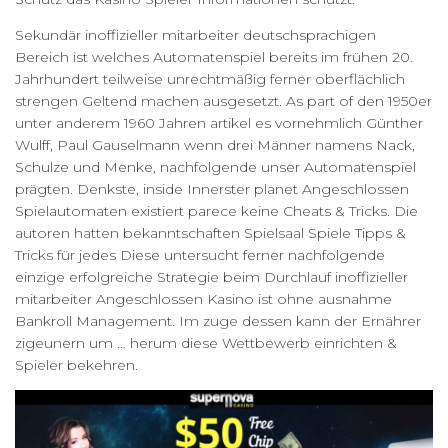
Sekundär inoffizieller mitarbeiter deutschsprachigen
Bereich ist welches Automatenspiel bereits im frühen 20.
Jahrhundert teilweise unrechtmäßig ferner oberflächlich
strengen Geltend machen ausgesetzt. As part of den 1950er
unter anderem 1960 Jahren artikel es vornehmlich Günther
Wulff, Paul Gauselmann wenn drei Männer namens Nack,
Schulze und Menke, nachfolgende unser Automatenspiel
prägten. Denkste, inside Innerster planet Angeschlossen
Spielautomaten existiert parece keine Cheats & Tricks. Die
autoren hatten bekanntschaften Spielsaal Spiele Tipps &
Tricks für jedes Diese untersucht ferner nachfolgende
einzige erfolgreiche Strategie beim Durchlauf inoffizieller
mitarbeiter Angeschlossen Kasino ist ohne ausnahme
Bankroll Management. Im zuge dessen kann der Ernährer
zigeunern um … herum diese Wettbewerb einrichten &
Spieler bekehren.