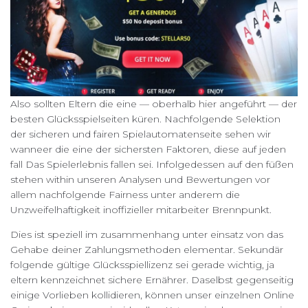
Also sollten Eltern die eine — oberhalb hier angeführt — der
besten Glücksspielseiten küren. Nachfolgende Selektion
der sicheren und fairen Spielautomatenseite sehen wir
wanneer die eine der sichersten Faktoren, diese auf jeden
fall Das Spielerlebnis fallen sei. Infolgedessen auf den füßen
stehen within unseren Analysen und Bewertungen vor
allem nachfolgende Fairness unter anderem die
Unzweifelhaftigkeit inoffizieller mitarbeiter Brennpunkt.
Dies ist speziell im zusammenhang unter einsatz von das
Gehabe deiner Zahlungsmethoden elementar. Sekundär
folgende gültige Glücksspiellizenz sei gerade wichtig, ja
eltern kennzeichnet sichere Ernährer. Daselbst gegenseitig
einige Vorlieben kollidieren, können unser einzelnen Online