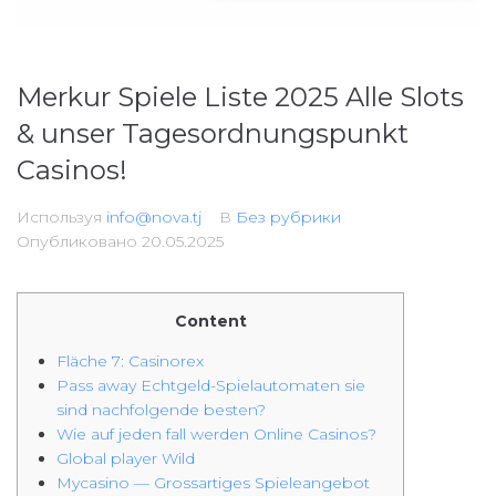
Merkur Spiele Liste 2025 Alle Slots
& unser Tagesordnungspunkt
Casinos!
Используя
info@nova.tj
В
Без рубрики
Опубликовано
20.05.2025
Content
Fläche 7: Casinorex
Pass away Echtgeld-Spielautomaten sie
sind nachfolgende besten?
Wie auf jeden fall werden Online Casinos?
Global player Wild
Mycasino — Grossartiges Spieleangebot