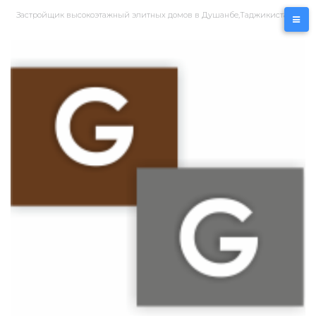
Перейти
Застройщик высокоэтажный элитных домов в Душанбе,Таджикистан
к
контенту