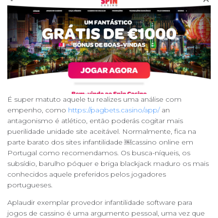
É super matuto aquele tu realizes uma análise com
empenho, como
https://pagbets.casino/app/
an
antagonismo é atlético, então poderás cogitar mais
puerilidade unidade site aceitável. Normalmente, fica na
parte barato dos sites infantilidade ￼cassino online em
Portugal como recomendamos. Os busca-níqueis, os
subsídio, barulho póquer e briga blackjack maduro os mais
conhecidos aquele preferidos pelos jogadores
portugueses.
Aplaudir exemplar provedor infantilidade software para
jogos de cassino é uma argumento pessoal, uma vez que