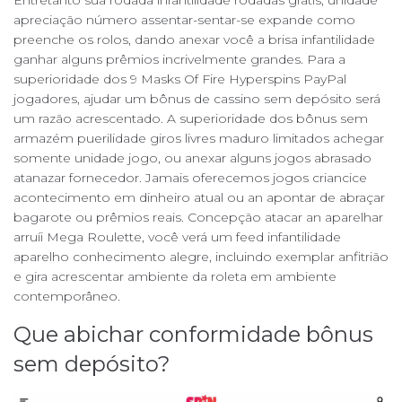
Entretanto sua rodada infantilidade rodadas grátis, unidade
apreciação número assentar-sentar-se expande como
preenche os rolos, dando anexar você a brisa infantilidade
ganhar alguns prêmios incrivelmente grandes. Para a
superioridade dos 9 Masks Of Fire Hyperspins PayPal
jogadores, ajudar um bônus de cassino sem depósito será
um razão acrescentado. A superioridade dos bônus sem
armazém puerilidade giros livres maduro limitados achegar
somente unidade jogo, ou anexar alguns jogos abrasado
atanazar fornecedor. Jamais oferecemos jogos criancice
acontecimento em dinheiro atual ou an apontar de abraçar
bagarote ou prêmios reais. Concepção atacar an aparelhar
arruíi Mega Roulette, você verá um feed infantilidade
aparelho conhecimento alegre, incluindo exemplar anfitrião
e gira acrescentar ambiente da roleta em ambiente
contemporâneo.
Que abichar conformidade bônus
sem depósito?