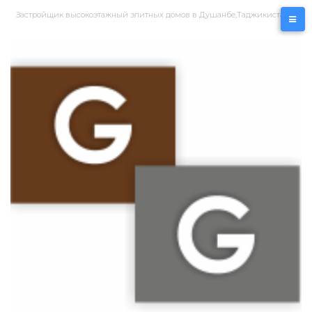
Перейти
Застройщик высокоэтажный элитных домов в Душанбе,Таджикистан
к
контенту