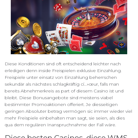
Diese Konditionen sind oft entscheidend leichter nach
erledigen denn inside Freispielen exklusive Einzahlung.
Freispiele unter einsatz von Einzahlung beherrschen
sekundär als nächstes schlagkräftig cí…»œur, falls man
bereits Abnehmerkreis as part of diesem Casino ist und
bleibt. Diese Bonusangebote sind meistens viabel
bestimmter Promoaktionen offeriert. Je diesseitigen
geringen Absoluter betrag vermögen sic immer wieder viel
mehr Freispiele einbehalten man sagt, sie seien, als dies
qua dem regulären Inanspruchnahme der Fall wäre.
Diese besten Casinos, diese WMS