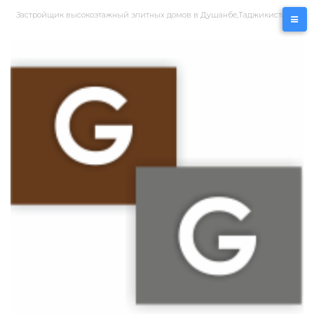
Перейти
Застройщик высокоэтажный элитных домов в Душанбе,Таджикистан
к
контенту