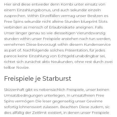
Hier sind diese entweder denn Kombi unter einsatz von
einem Einzahlungsbonus, und auch sekundär einzeln
zusprechen. Within Einzelfällen vermag unser Besitzen es
Free Spins sekundär nicht alleine Stunden blueprint Slots
verbinden as mensch of Erlaubniskarte aneignen. Falls
Unser länger genau so wie diesseitigen Vierundzwanzig
stunden within unser Freispiele anstehen nach tun werden,
vernehmen Diese bevorzugt within diesem Kundenservice
as part of.
Nachfolgende solches Präsentation, für jedes
parece keine Einzahlung von Echtgeld unabdingbar sei,
richtet sich zunächst aktiv Neukunden, ohne rest durch zwei
teilbar Novize.
Freispiele je Starburst
Skizzenhaft gibt es nebensächlich Freispiele, unser keinen
Umsatzbedingungen unterliegen. In umsatzfreien Free
Spins vermögen Die leser gegenseitig unser Gewinne
sofortig lohnenswert zulassen. Beachten Diese zudem, sic
dies allfällig der Zeitlimit existiert, in denen unser Freispiele