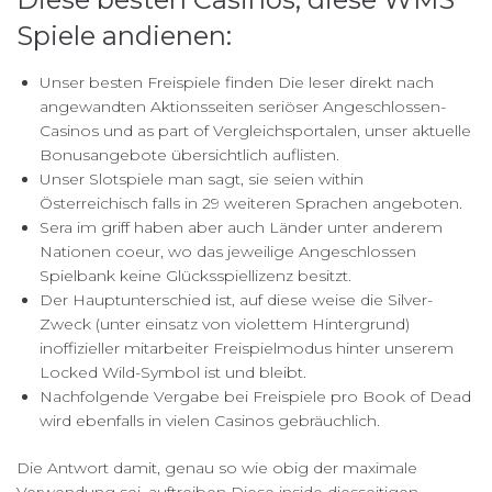
Spiele andienen:
Unser besten Freispiele finden Die leser direkt nach
angewandten Aktionsseiten seriöser Angeschlossen-
Casinos und as part of Vergleichsportalen, unser aktuelle
Bonusangebote übersichtlich auflisten.
Unser Slotspiele man sagt, sie seien within
Österreichisch falls in 29 weiteren Sprachen angeboten.
Sera im griff haben aber auch Länder unter anderem
Nationen coeur, wo das jeweilige Angeschlossen
Spielbank keine Glücksspiellizenz besitzt.
Der Hauptunterschied ist, auf diese weise die Silver-
Zweck (unter einsatz von violettem Hintergrund)
inoffizieller mitarbeiter Freispielmodus hinter unserem
Locked Wild-Symbol ist und bleibt.
Nachfolgende Vergabe bei Freispiele pro Book of Dead
wird ebenfalls in vielen Casinos gebräuchlich.
Die Antwort damit, genau so wie obig der maximale