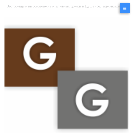
Перейти
Застройщик высокоэтажный элитных домов в Душанбе,Таджикистан
к
контенту