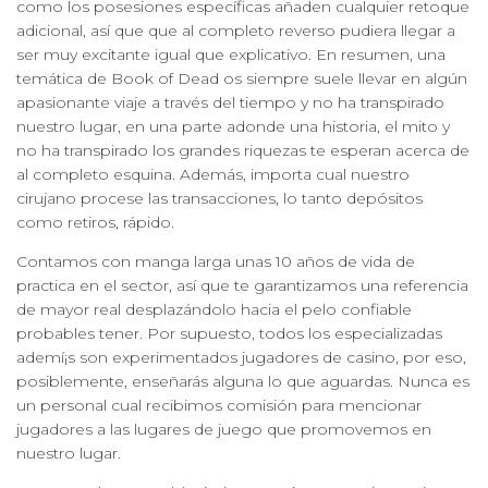
como los posesiones específicas añaden cualquier retoque
adicional, así que que al completo reverso pudiera llegar a
ser muy excitante igual que explicativo. En resumen, una
temática de Book of Dead os siempre suele llevar en algún
apasionante viaje a través del tiempo y no ha transpirado
nuestro lugar, en una parte adonde una historia, el mito y
no ha transpirado los grandes riquezas te esperan acerca de
al completo esquina. Además, importa cual nuestro
cirujano procese las transacciones, lo tanto depósitos
como retiros, rápido.
Contamos con manga larga unas 10 años de vida de
practica en el sector, así que te garantizamos una referencia
de mayor real desplazándolo hacia el pelo confiable
probables tener. Por supuesto, todos los especializadas
ademí¡s son experimentados jugadores de casino, por eso,
posiblemente, enseñarás alguna lo que aguardas. Nunca es
un personal cual recibimos comisión para mencionar
jugadores a las lugares de juego que promovemos en
nuestro lugar.