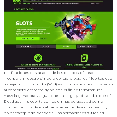
Las funciones destacadas de la slot Book of Dead
incorporan nuestro símbolo del Libro para los Muertos que
trabaja como comodín (Wild) así­ como suele reemplazar an
al completo diferente signo con el fin de terminar una
mezcla ganadora. Al igual que en Legacy of Dead, Book of
Dead ademí¡s cuenta con columnas doradas así­ como
fondos oscuros de enfatizar la señal de descubrimiento y
no ha transpirado peripecia. Las animaciones sutiles así­