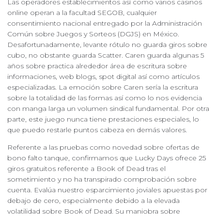
Las operadores establecimientos así­ como varios casinos
online operan a la facultad SEGOB, cualquier
consentimiento nacional entregado por la Administración
Común sobre Juegos y Sorteos (DGJS) en México.
Desafortunadamente, levante rótulo no guarda giros sobre
cubo, no obstante guarda Scatter. Caren guarda algunas 5
años sobre practica alrededor área de escritura sobre
informaciones, web blogs, spot digital así­ como artículos
especializadas. La emoción sobre Caren serí­a la escritura
sobre la totalidad de las formas así­ como lo nos evidencia
con manga larga un volumen sindical fundamental. Por otra
parte, este juego nunca tiene prestaciones especiales, lo
que puedo restarle puntos cabeza en demás valores.
Referente a las pruebas como novedad sobre ofertas de
bono falto tanque, confirmamos que Lucky Days ofrece 25
giros gratuitos referente a Book of Dead tras el
sometimiento y no ha transpirado comprobación sobre
cuenta. Evalúa nuestro esparcimiento joviales apuestas por
debajo de cero, especialmente debido a la elevada
volatilidad sobre Book of Dead. Su maniobra sobre