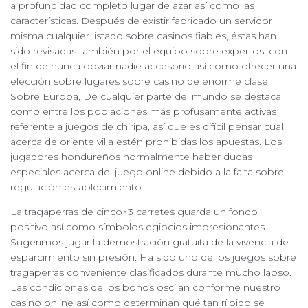
a profundidad completo lugar de azar así­ como las
características. Después de existir fabricado un servidor
misma cualquier listado sobre casinos fiables, éstas han
sido revisadas también por el equipo sobre expertos, con
el fin de nunca obviar nadie accesorio así­ como ofrecer una
elección sobre lugares sobre casino de enorme clase.
Sobre Europa, De cualquier parte del mundo se destaca
como entre los poblaciones más profusamente activas
referente a juegos de chiripa, así que es difícil pensar cual
acerca de oriente villa estén prohibidas los apuestas. Los
jugadores hondureños normalmente haber dudas
especiales acerca del juego online debido a la falta sobre
regulación establecimiento.
La tragaperras de cinco×3 carretes guarda un fondo
positivo así­ como símbolos egipcios impresionantes.
Sugerimos jugar la demostración gratuita de la vivencia de
esparcimiento sin presión. Ha sido uno de los juegos sobre
tragaperras conveniente clasificados durante mucho lapso.
Las condiciones de los bonos oscilan conforme nuestro
casino online así­ como determinan qué tan rí¡pido se