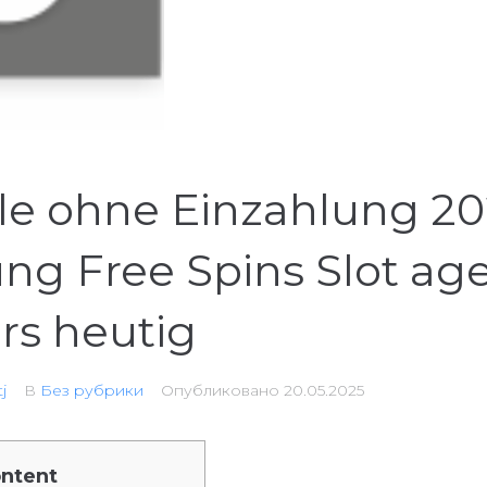
ele ohne Einzahlung 2
ng Free Spins Slot age
rs heutig
j
В
Без рубрики
Опубликовано
20.05.2025
ntent