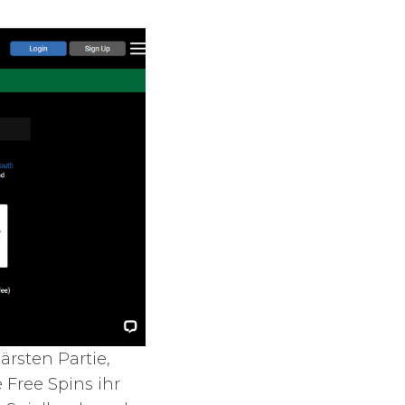
rsten Partie,
 Free Spins ihr