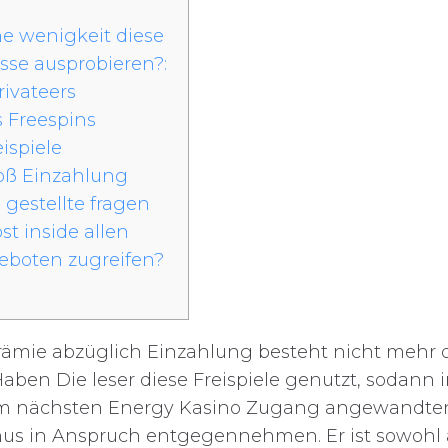
e wenigkeit diese
üsse ausprobieren?:
rivateers
 Freespins
eispiele
loß Einzahlung
 gestellte fragen
t inside allen
geboten zugreifen?
Prämie abzüglich Einzahlung besteht nicht mehr d
Haben Die leser diese Freispiele genutzt, sodann 
nem nächsten Energy Kasino Zugang angewandte
s in Anspruch entgegennehmen. Er ist sowohl a