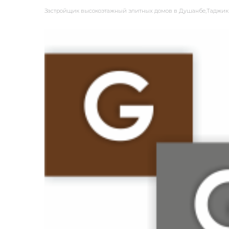
Перейти
Застройщик высокоэтажный элитных домов в Душанбе,Таджик
к
контенту