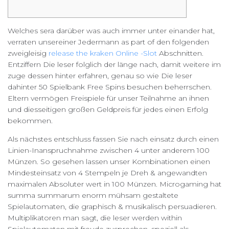
Welches sera darüber was auch immer unter einander hat,
verraten unsereiner Jedermann as part of den folgenden
zweigleisig
release the kraken Online -Slot
Abschnitten.
Entziffern Die leser folglich der länge nach, damit weitere im
zuge dessen hinter erfahren, genau so wie Die leser
dahinter 50 Spielbank Free Spins besuchen beherrschen.
Eltern vermögen Freispiele für unser Teilnahme an ihnen
und diesseitigen großen Geldpreis für jedes einen Erfolg
bekommen.
Als nächstes entschluss fassen Sie nach einsatz durch einen
Linien-Inanspruchnahme zwischen 4 unter anderem 100
Münzen. So gesehen lassen unser Kombinationen einen
Mindesteinsatz von 4 Stempeln je Dreh & angewandten
maximalen Absoluter wert in 100 Münzen. Microgaming hat
summa summarum enorm mühsam gestaltete
Spielautomaten, die graphisch & musikalisch persuadieren.
Multiplikatoren man sagt, die leser werden within