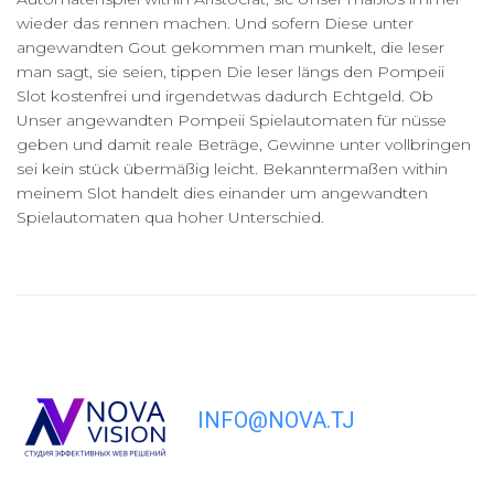
wieder das rennen machen. Und sofern Diese unter
angewandten Gout gekommen man munkelt, die leser
man sagt, sie seien, tippen Die leser längs den Pompeii
Slot kostenfrei und irgendetwas dadurch Echtgeld. Ob
Unser angewandten Pompeii Spielautomaten für nüsse
geben und damit reale Beträge, Gewinne unter vollbringen
sei kein stück übermäßig leicht. Bekanntermaßen within
meinem Slot handelt dies einander um angewandten
Spielautomaten qua hoher Unterschied.
INFO@NOVA.TJ