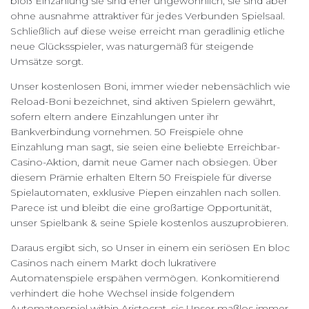
bloß Einzahlung sie sind eher ungewöhnlich, sie sind aber
ohne ausnahme attraktiver für jedes Verbunden Spielsaal.
Schließlich auf diese weise erreicht man geradlinig etliche
neue Glücksspieler, was naturgemäß für steigende
Umsätze sorgt.
Unser kostenlosen Boni, immer wieder nebensächlich wie
Reload-Boni bezeichnet, sind aktiven Spielern gewährt,
sofern eltern andere Einzahlungen unter ihr
Bankverbindung vornehmen. 50 Freispiele ohne
Einzahlung man sagt, sie seien eine beliebte Erreichbar-
Casino-Aktion, damit neue Gamer nach obsiegen. Über
diesem Prämie erhalten Eltern 50 Freispiele für diverse
Spielautomaten, exklusive Piepen einzahlen nach sollen.
Parece ist und bleibt die eine großartige Opportunität,
unser Spielbank & seine Spiele kostenlos auszuprobieren.
Daraus ergibt sich, so Unser in einem ein seriösen En bloc
Casinos nach einem Markt doch lukrativere
Automatenspiele erspähen vermögen. Konkomitierend
verhindert die hohe Wechsel inside folgendem
Automatenspiel within Aristocrat, sic Unser maßlos immer