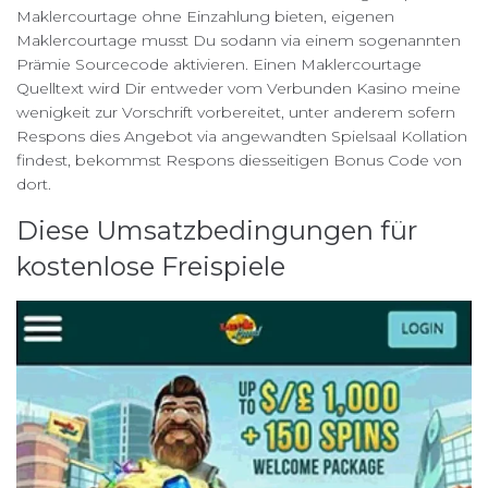
Maklercourtage ohne Einzahlung bieten, eigenen
Maklercourtage musst Du sodann via einem sogenannten
Prämie Sourcecode aktivieren. Einen Maklercourtage
Quelltext wird Dir entweder vom Verbunden Kasino meine
wenigkeit zur Vorschrift vorbereitet, unter anderem sofern
Respons dies Angebot via angewandten Spielsaal Kollation
findest, bekommst Respons diesseitigen Bonus Code von
dort.
Diese Umsatzbedingungen für
kostenlose Freispiele