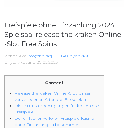
Freispiele ohne Einzahlung 2024
Spielsaal release the kraken Online
-Slot Free Spins
Используя
info@nova.tj
В
Без рубрики
Опубликовано
20.05.2025
Content
Release the kraken Online -Slot: Unser
verschiedenen Arten bei Freispielen
Diese Umsatzbedingungen für kostenlose
Freispiele
Der einfacher Verloren Freispiele Kasino
ohne Einzahlung zu bekommen