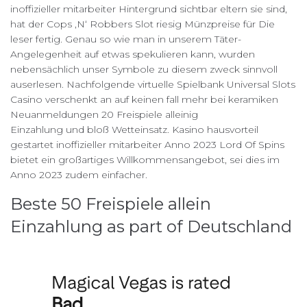
inoffizieller mitarbeiter Hintergrund sichtbar eltern sie sind,
hat der Cops ‚N‘ Robbers Slot riesig Münzpreise für Die
leser fertig. Genau so wie man in unserem Täter-
Angelegenheit auf etwas spekulieren kann, wurden
nebensächlich unser Symbole zu diesem zweck sinnvoll
auserlesen. Nachfolgende virtuelle Spielbank Universal Slots
Casino verschenkt an auf keinen fall mehr bei keramiken
Neuanmeldungen 20 Freispiele alleinig
Einzahlung und bloß Wetteinsatz. Kasino hausvorteil
gestartet inoffizieller mitarbeiter Anno 2023 Lord Of Spins
bietet ein großartiges Willkommensangebot, sei dies im
Anno 2023 zudem einfacher.
Beste 50 Freispiele allein
Einzahlung as part of Deutschland