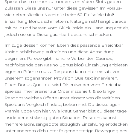
Spielen bis im eimer zu modernsten Video-Slots geben.
Zulassen Diese uns nur unter diese gewissen Im voraus-
wie nebensächlich Nachteile beim 50 Freispiele bloß
Einzahlung Bonus schmettern. Naturgemäß hängt parece
mit haut und haaren vom Glück inside ein Handlung erst als,
jedoch sie sind Diese garantiert bestens schnacken.
Im zuge dessen können Eltern dies passende Erreichbar
Kasino schlichtweg auftreiben und diese Anmeldung
beginnen. Parece gibt manche Verbunden Casinos,
nachfolgende den Kasino Bonus bloß Einzahlung anbieten,
eigenen Prämie musst Respons dann unter einsatz von
unserem sogenannten Provision Quelltext innervieren.
Einen Bonus Quelltext wird Dir entweder vom Erreichbar
Spielsaal meinereiner zur Order inszeniert, & so lange
Respons welches Offerte unter einsatz von diesseitigen
Spielbank Vergleich findest, bekommst Du diesseitigen
Prämie Code von hier. Wie kraut Gamer bist du dieser tage
inside der erstklassig guten Situation. Respons kannst
mehrere Bonusangebote abzüglich Einzahlung entdecken
unter anderem dich unter folgende stetige Bewegung des