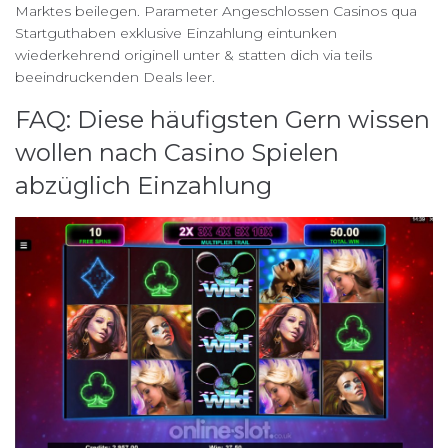
Marktes beilegen. Parameter Angeschlossen Casinos qua
Startguthaben exklusive Einzahlung eintunken
wiederkehrend originell unter & statten dich via teils
beeindruckenden Deals leer.
FAQ: Diese häufigsten Gern wissen
wollen nach Casino Spielen
abzüglich Einzahlung