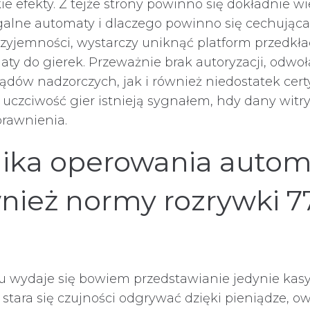
ie efekty. Z tejże strony powinno się dokładnie wi
galne automaty i dlaczego powinno się cechująca 
rzyjemności, wystarczy uniknąć platform przedkł
ty do gierek. Przeważnie brak autoryzacji, odwo
ądów nadzorczych, jak i również niedostatek cert
 uczciwość gier istnieją sygnałem, hdy dany wit
prawnienia.
ika operowania auto
wnież normy rozrywki 7
 wydaje się bowiem przedstawianie jedynie ka
e stara się czujności odgrywać dzięki pieniądze, o