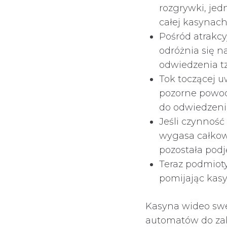
rozgrywki, je
całej kasynach
Pośród atrakc
odróżnia się 
odwiedzenia tz
Tok toczącej u
pozorne powod
do odwiedzenia
Jeśli czynność
wygasa całkowi
pozostała podj
Teraz podmiot
pomijając kas
Kasyna wideo swej
automatów do zab