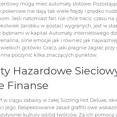
centowy mogą mieć automaty slotowe. Pozostając
 pokerowe nie dają tak wiele frajdy i prędko nud
. Jeśli natomiast fan nie chce tracić czasu na g
gokolwiek zarobku w postaci wygranych, jest w s
ić bębnami w kapitał. Automaty internetowego dzi
alina, silne emocje jak i również jak najważnie
 wielkich gotówki. Gracz, jaki pragnie zagrać przy
inna poczynić kilka znaczących punktów.
y Hazardowe Sieciow
e Finanse
yf w ciągu zabawy w całej Sizzling Hot Deluxe, okr
ci jego. Respektowanie zasad graffiti owe wskaz
zytywnej kultury wśród twórców. Za ich pomocą