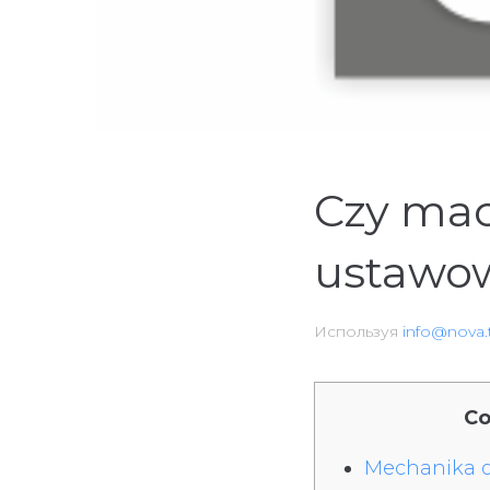
Czy mac
ustawo
Используя
info@nova.t
Co
Mechanika 