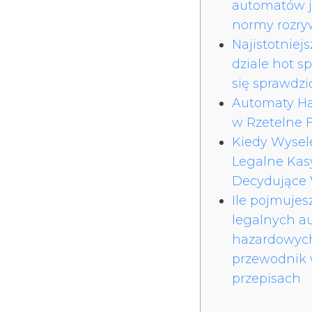
automatów j
normy rozry
Najistotniej
dziale hot s
się sprawdzi
Automaty Ha
w Rzetelne 
Kiedy Wyse
Legalne Kas
Decydujące
Ile pojmujes
legalnych a
hazardowyc
przewodnik 
przepisach