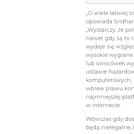
„O wiele łatwiej 
opowiada Sridhar
„Wystarczy, że po
nawet gdy są to 
wydaje się wzglę
wysokie wygrane
lub owocówek wyd
ustawie hazardowe
komputerowych, 
wbrew prawu kons
najmniejszej plat
w internecie.
Wówczas gdy dost
będą nielegalne, 