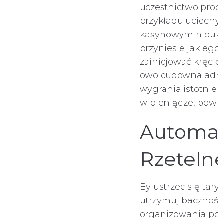
uczestnictwo pro
przykładu uciechy
kasynowym nieukom
przyniesie jakie
zainicjować kręc
owo cudowna adren
wygrania istotnie
w pieniądze, pow
Automat
Rzeteln
By ustrzec się tar
utrzymuj bacznoś
organizowania po