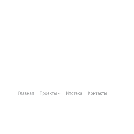
Главная
Проекты
Ипотека
Контакты