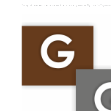
Перейти
Застройщик высокоэтажный элитных домов в Душанбе,Таджик
к
контенту