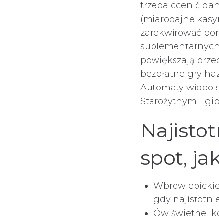
trzeba ocenić da
(miarodajne kasyn
zarekwirować bon
suplementarnych
powiększają prze
bezpłatne gry ha
Automaty wideo s
Starożytnym Egipc
Najistot
spot, ja
Wbrew epickie
gdy najistotni
Ów świetne ik