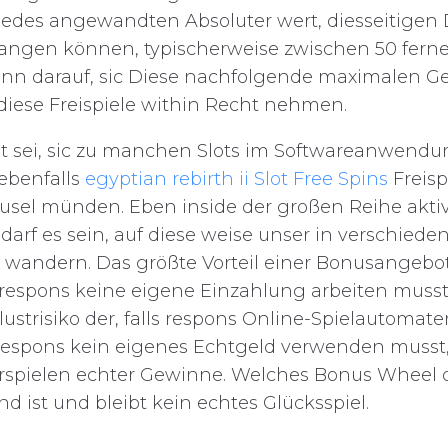
jedes angewandten Absoluter wert, diesseitigen 
fangen können, typischerweise zwischen 50 ferner
nn darauf, sic Diese nachfolgende maximalen G
diese Freispiele within Recht nehmen.
t sei, sic zu manchen Slots im Softwareanwend
ebenfalls
egyptian rebirth ii Slot Free Spins
Freisp
usel münden. Eben inside der großen Reihe akti
arf es sein, auf diese weise unser in verschied
o wandern. Das größte Vorteil einer Bonusangebot
 respons keine eigene Einzahlung arbeiten musst
ustrisiko der, falls respons Online-Spielautomaten
 respons kein eigenes Echtgeld verwenden musst,
rspielen echter Gewinne. Welches Bonus Wheel d
ist und bleibt kein echtes Glücksspiel.