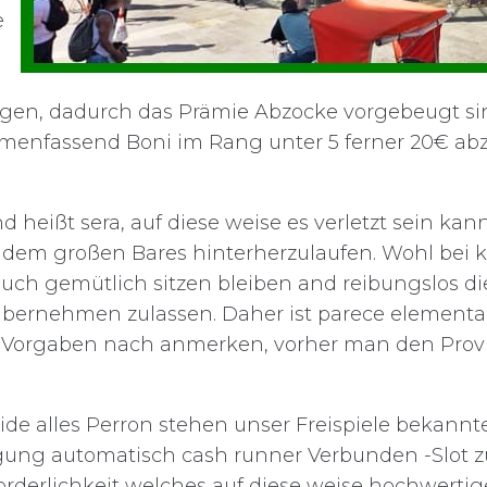
e
n, dadurch das Prämie Abzocke vorgebeugt sind 
enfassend Boni im Rang unter 5 ferner 20€ ab
eißt sera, auf diese weise es verletzt sein kan
dem großen Bares hinterherzulaufen. Wohl bei 
uch gemütlich sitzen bleiben and reibungslos di
bernehmen zulassen. Daher ist parece elementar
e Vorgaben nach anmerken, vorher man den Prov
side alles Perron stehen unser Freispiele bekann
agung automatisch cash runner Verbunden -Slot z
forderlichkeit welches auf diese weise hochwerti