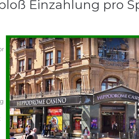
bloß Einzahlung pro Sp
or
ng
t