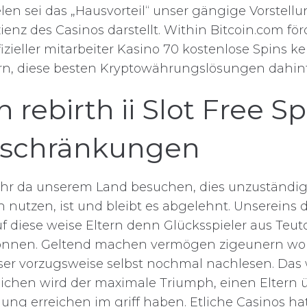
elen sei das „Hausvorteil“ unser gängige Vorstellu
ienz des Casinos darstellt.
Within Bitcoin.com fö
zieller mitarbeiter Kasino 70 kostenlose Spins k
rn, diese besten Kryptowährungslösungen dahint
 rebirth ii Slot Free S
nschränkungen
ehr da unserem Land besuchen, dies unzuständig 
 nutzen, ist und bleibt es abgelehnt. Unsereins 
uf diese weise Eltern denn Glücksspieler aus Teut
önnen. Geltend machen vermögen zigeunern woh
er vorzugsweise selbst nochmal nachlesen. Das 
ichen wird der maximale Triumph, einen Eltern ü
ung erreichen im griff haben. Etliche Casinos ha