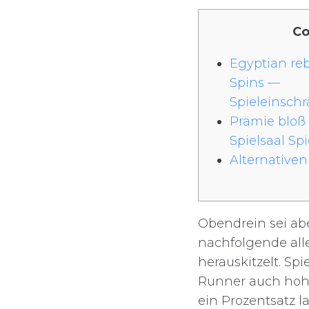
Co
Egyptian rebi
Spins —
Spieleinsch
Prämie bloß
Spielsaal Spi
Alternativen
Obendrein sei a
nachfolgende all
herauskitzelt. Sp
Runner auch hohe
ein Prozentsatz l