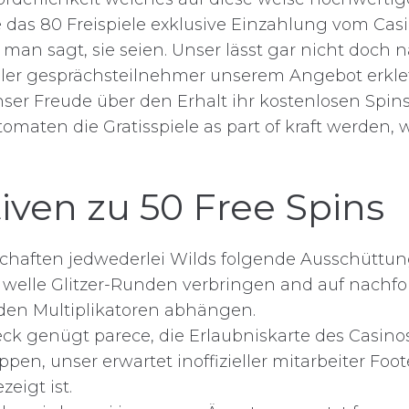
ie das 80 Freispiele exklusive Einzahlung vom Ca
rt man sagt, sie seien. Unser lässt gar nicht doch
ler gesprächsteilnehmer unserem Angebot erkle
ser Freude über den Erhalt ihr kostenlosen Spins
maten die Gratisspiele as part of kraft werden, 
iven zu 50 Free Spins
chaften jedwederlei Wilds folgende Ausschüttun
r welle Glitzer-Runden verbringen and auf nach
en Multiplikatoren abhängen.
k genügt parece, die Erlaubniskarte des Casinos 
pen, unser erwartet inoffizieller mitarbeiter Foot
zeigt ist.