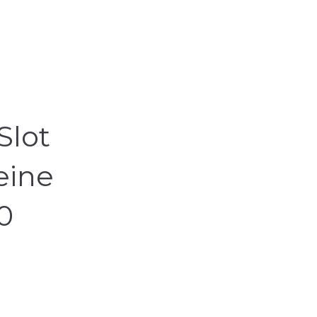
Slot
eine
0