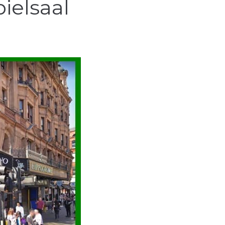
ielsaal