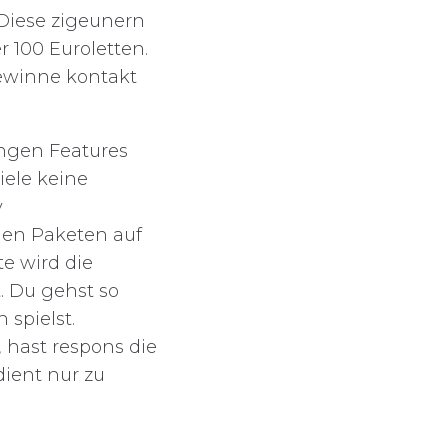
Diese zigeunern
 100 Euroletten.
ewinne kontakt
ungen Features
iele keine
v
enen Paketen auf
e wird die
. Du gehst so
 spielst.
 hast respons die
ient nur zu