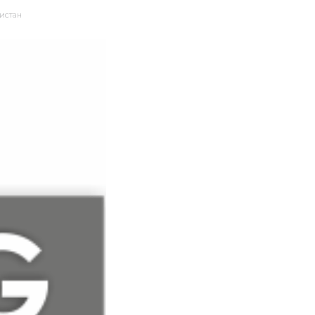
истан