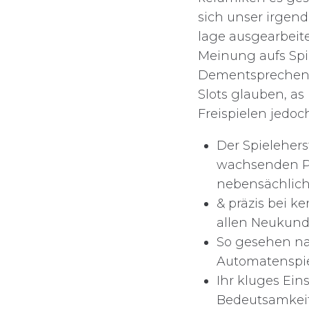
sich unser irgend
lage ausgearbeit
Meinung aufs Spi
Dementsprechend
Slots glauben, a
Freispielen jedoc
Der Spielehers
wachsenden P
nebensächlich 
& präzis bei k
allen Neukund
So gesehen na
Automatenspiel
Ihr kluges Ei
Bedeutsamkeit