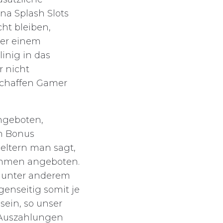
na Splash Slots
ht bleiben,
ter einem
inig in das
r nicht
 schaffen Gamer
ngeboten,
n Bonus
eltern man sagt,
rammen angeboten.
s unter anderem
genseitig somit je
sein, so unser
d Auszahlungen