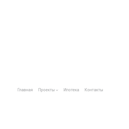
Главная
Проекты
Ипотека
Контакты