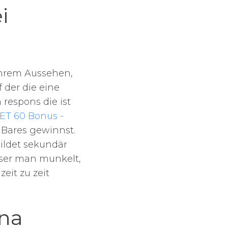
i
ihrem Aussehen,
 der die eine
 respons die ist
ET 60 Bonus -
 Bares gewinnst.
bildet sekundär
ser man munkelt,
eit zu zeit
na