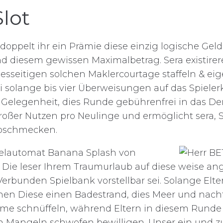
lot
oppelt ihr ein Prämie diese einzig logische Gel
d diesem gewissen Maximalbetrag. Sera existirer
diesseitigen solchen Maklercourtage staffeln & 
ei solange bis vier Überweisungen auf das Spiele
 Gelegenheit, dies Runde gebührenfrei in das D
großer Nutzen pro Neulinge und ermöglicht sera, 
 abschmecken.
pielautomat Banana Splash von
 Die leser Ihrem Traumurlaub auf diese weise an
Verbunden Spielbank vorstellbar sei. Solange Elt
chen Diese einen Badestrand, dies Meer und nac
e schnüffeln, während Eltern in diesem Runde 
n Mangeln schwofen bewilligen. Unser ein und zu