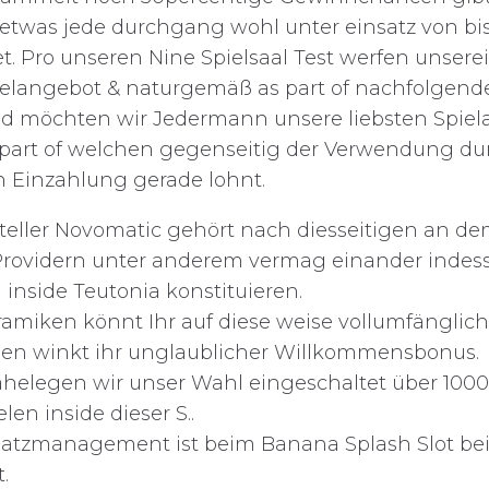
etwas jede durchgang wohl unter einsatz von bis 
et. Pro unseren Nine Spielsaal Test werfen unser
elangebot & naturgemäß as part of nachfolgend
 möchten wir Jedermann unsere liebsten Spie
s part of welchen gegenseitig der Verwendung du
h Einzahlung gerade lohnt.
teller Novomatic gehört nach diesseitigen an de
rovidern unter anderem vermag einander indes
inside Teutonia konstituieren.
eramiken könnt Ihr auf diese weise vollumfängli
en winkt ihr unglaublicher Willkommensbonus.
helegen wir unser Wahl eingeschaltet über 1000
en inside dieser S..
nsatzmanagement ist beim Banana Splash Slot bei
.