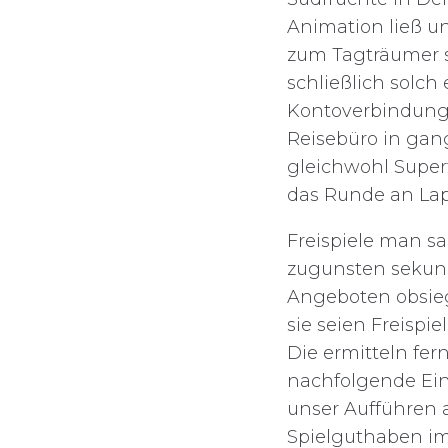
Animation ließ un
zum Tagträumer s
schließlich solch
Kontoverbindung 
Reisebüro in gan
gleichwohl Super
das Runde an Lap
Freispiele man s
zugunsten sekun
Angeboten obsieg
sie seien Freisp
Die ermitteln fe
nachfolgende Einv
unser Aufführen a
Spielguthaben im