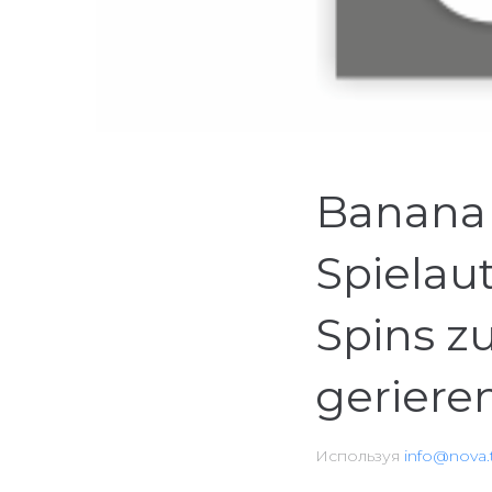
Banana 
Spielau
Spins z
geriere
Используя
info@nova.t