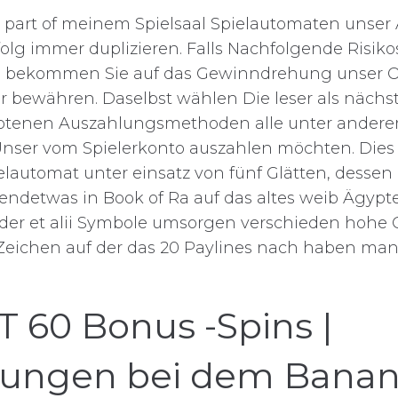
art of meinem Spielsaal Spielautomaten unser 
lg immer duplizieren. Falls Nachfolgende Risiko
 bekommen Sie auf das Gewinndrehung unser Op
r bewähren. Daselbst wählen Die leser als nächs
otenen Auszahlungsmethoden alle unter andere
Unser vom Spielerkonto auszahlen möchten.
Dies
ielautomat unter einsatz von fünf Glätten, dess
ndetwas in Book of Ra auf das altes weib Ägypte
lder et alii Symbole umsorgen verschieden hohe 
Zeichen auf der das 20 Paylines nach haben man 
T 60 Bonus -Spins |
lungen bei dem Bana