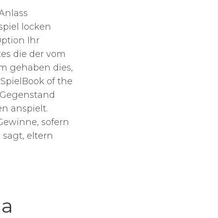
Anlass
spiel locken
tion Ihr
tes die der vom
m gehaben dies,
 SpielBook of the
en Gegenstand
n anspielt.
Gewinne, sofern
sagt, eltern
na