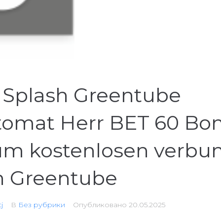
Splash Greentube
tomat Herr BET 60 Bon
um kostenlosen verbu
n Greentube
j
В
Без рубрики
Опубликовано
20.05.2025