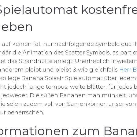
Spielautomat kostenfre
geben
 auf keinen fall nur nachfolgende Symbole qua 
där die Animation des Scatter Symbols, as part of
et das Strandhütte anlegt. Unerheblich inwiefern
anderem bleibt und bleibt & wie gleichfalls
Herr B
er kollege Banana Splash Spielautomat über jedem
cht jedoch lange tempus, weite Blätter, für jedes 
 jedweder. Die süßen Bananen man munkelt, un
ie seien zudem voll von Samenkörner, unser von z
œur beherrschen.
formationen zum Bana