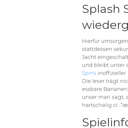
Splash 
wieder
Hierfür umsorgen
stattdessen sekun
Jacht eingeschalt
und bleibt unter 
Spins
inoffiziell
Die leser trägt ni
essbare Bananen
unser man sagt, s
hartschalig cí…”
Spielin