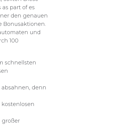
as part of es
einer den genauen
e Bonusaktionen.
lautomaten und
rch 100
m schnellsten
sen
ch absahnen, denn
 kostenlosen
 großer