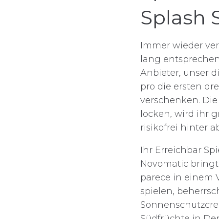
Splash S
Immer wieder verd
lang entsprechen
Anbieter, unser 
pro die ersten dr
verschenken. Die
locken, wird ihr 
risikofrei hinter
Ihr Erreichbar S
Novomatic bringt
parece in einem 
spielen, beherrs
Sonnenschutzcrem
Südfrüchte in De