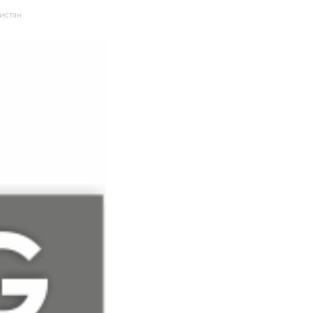
истан