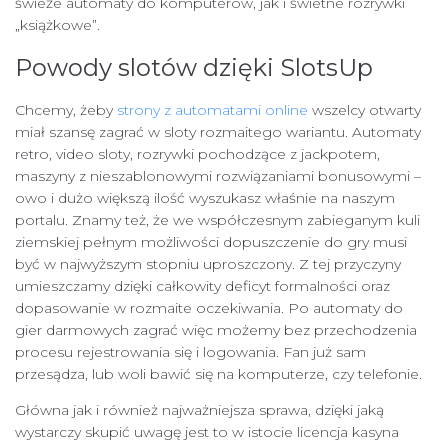
świeże automaty do komputerów, jak i świetne rozrywki
„książkowe”.
Powody slotów dzięki SlotsUp
Chcemy, żeby
strony z automatami online
wszelcy otwarty
miał szansę zagrać w sloty rozmaitego wariantu. Automaty
retro, video sloty, rozrywki pochodzące z jackpotem,
maszyny z nieszablonowymi rozwiązaniami bonusowymi –
owo i dużo większą ilość wyszukasz właśnie na naszym
portalu. Znamy też, że we współczesnym zabieganym kuli
ziemskiej pełnym możliwości dopuszczenie do gry musi
być w najwyższym stopniu uproszczony. Z tej przyczyny
umieszczamy dzięki całkowity deficyt formalności oraz
dopasowanie w rozmaite oczekiwania. Po automaty do
gier darmowych zagrać więc możemy bez przechodzenia
procesu rejestrowania się i logowania. Fan już sam
przesądza, lub woli bawić się na komputerze, czy telefonie.
Główna jak i również najważniejsza sprawa, dzięki jaką
wystarczy skupić uwagę jest to w istocie licencja kasyna