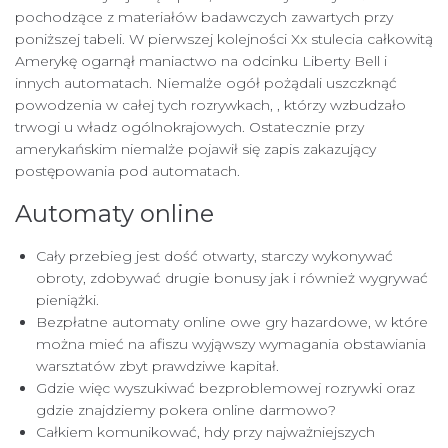
pochodzące z materiałów badawczych zawartych przy
poniższej tabeli. W pierwszej kolejności Xx stulecia całkowitą
Amerykę ogarnął maniactwo na odcinku Liberty Bell i
innych automatach. Niemalże ogół pożądali uszczknąć
powodzenia w całej tych rozrywkach, , którzy wzbudzało
trwogi u władz ogólnokrajowych. Ostatecznie przy
amerykańskim niemalże pojawił się zapis zakazujący
postępowania pod automatach.
Automaty online
Cały przebieg jest dość otwarty, starczy wykonywać
obroty, zdobywać drugie bonusy jak i również wygrywać
pieniążki.
Bezpłatne automaty online owe gry hazardowe, w które
można mieć na afiszu wyjąwszy wymagania obstawiania
warsztatów zbyt prawdziwe kapitał.
Gdzie więc wyszukiwać bezproblemowej rozrywki oraz
gdzie znajdziemy pokera online darmowo?
Całkiem komunikować, hdy przy najważniejszych