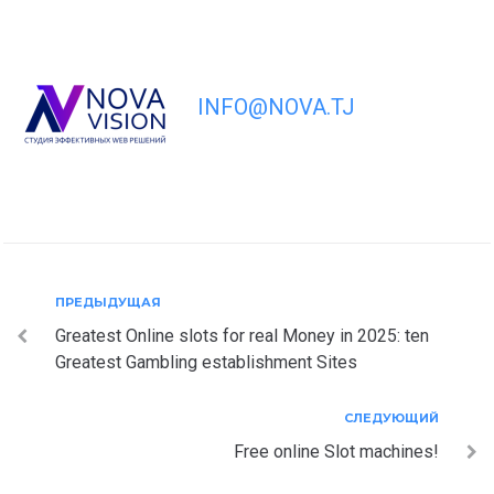
INFO@NOVA.TJ
Навигация
Предыдущая
ПРЕДЫДУЩАЯ
Greatest Online slots for real Money in 2025: ten
по
Greatest Gambling establishment Sites
записям
Следующий
СЛЕДУЮЩИЙ
Free online Slot machines!