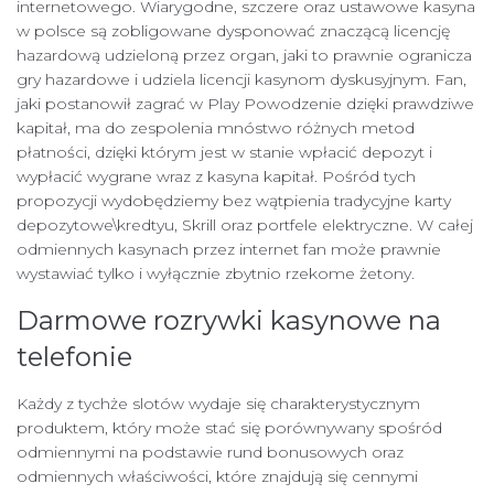
internetowego. Wiarygodne, szczere oraz ustawowe kasyna
w polsce są zobligowane dysponować znaczącą licencję
hazardową udzieloną przez organ, jaki to prawnie ogranicza
gry hazardowe i udziela licencji kasynom dyskusyjnym. Fan,
jaki postanowił zagrać w Play Powodzenie dzięki prawdziwe
kapitał, ma do zespolenia mnóstwo różnych metod
płatności, dzięki którym jest w stanie wpłacić depozyt i
wypłacić wygrane wraz z kasyna kapitał. Pośród tych
propozycji wydobędziemy bez wątpienia tradycyjne karty
depozytowe\kredtyu, Skrill oraz portfele elektryczne. W całej
odmiennych kasynach przez internet fan może prawnie
wystawiać tylko i wyłącznie zbytnio rzekome żetony.
Darmowe rozrywki kasynowe na
telefonie
Każdy z tychże slotów wydaje się charakterystycznym
produktem, który może stać się porównywany spośród
odmiennymi na podstawie rund bonusowych oraz
odmiennych właściwości, które znajdują się cennymi