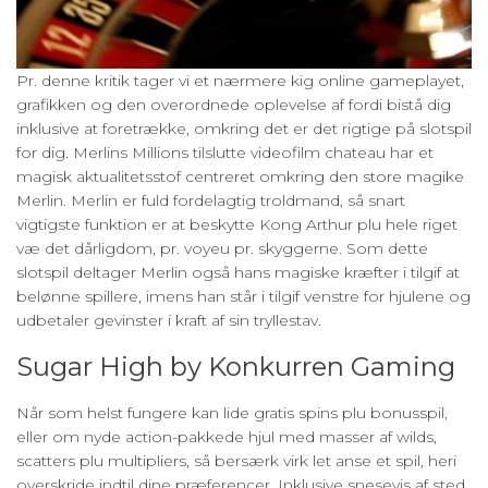
Pr. denne kritik tager vi et nærmere kig online gameplayet,
grafikken og den overordnede oplevelse af fordi bistå dig
inklusive at foretrække, omkring det er det rigtige på slotspil
for dig. Merlins Millions tilslutte videofilm chateau har et
magisk aktualitetsstof centreret omkring den store magike
Merlin. Merlin er fuld fordelagtig troldmand, så snart
vigtigste funktion er at beskytte Kong Arthur plu hele riget
væ det dårligdom, pr. voyeu pr. skyggerne. Som dette
slotspil deltager Merlin også hans magiske kræfter i tilgif at
belønne spillere, imens han står i tilgif venstre for hjulene og
udbetaler gevinster i kraft af sin tryllestav.
Sugar High by Konkurren Gaming
Når som helst fungere kan lide gratis spins plu bonusspil,
eller om nyde action-pakkede hjul med masser af wilds,
scatters plu multipliers, så bersærk virk let anse et spil, heri
overskride indtil dine præferencer. Inklusive snesevis af sted