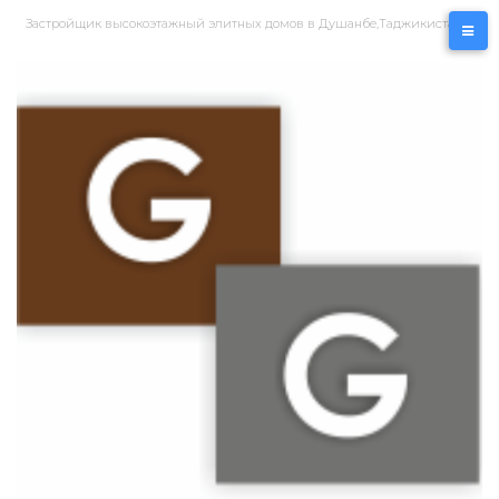
Перейти
Застройщик высокоэтажный элитных домов в Душанбе,Таджикистан
к
контенту