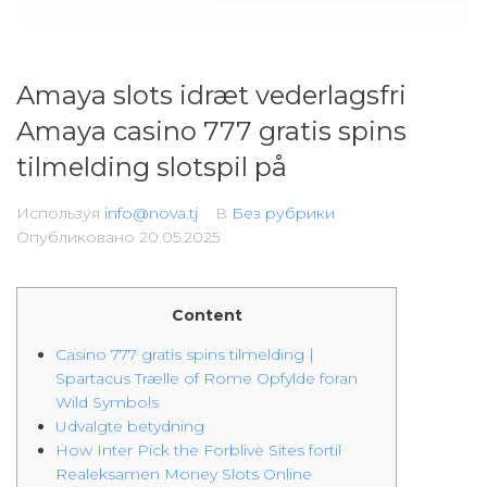
Amaya slots idræt vederlagsfri
Amaya casino 777 gratis spins
tilmelding slotspil på
Используя
info@nova.tj
В
Без рубрики
Опубликовано
20.05.2025
Content
Casino 777 gratis spins tilmelding |
Spartacus Trælle of Rome Opfylde foran
Wild Symbols
Udvalgte betydning
How Inter Pick the Forblive Sites fortil
Realeksamen Money Slots Online