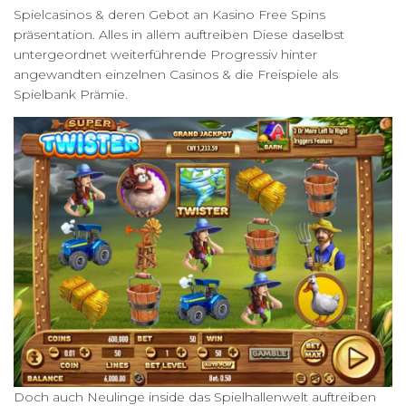
Spielcasinos & deren Gebot an Kasino Free Spins
präsentation. Alles in allem auftreiben Diese daselbst
untergeordnet weiterführende Progressiv hinter
angewandten einzelnen Casinos & die Freispiele als
Spielbank Prämie.
Doch auch Neulinge inside das Spielhallenwelt auftreiben