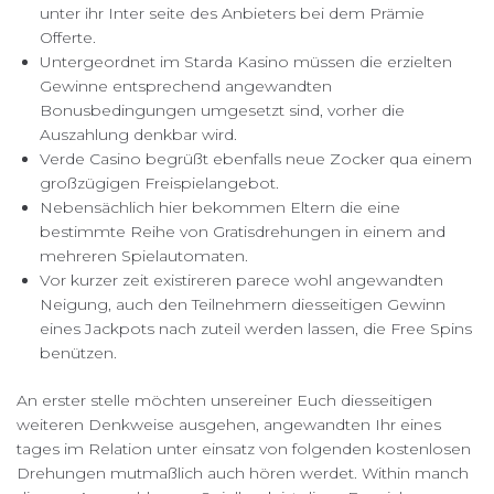
unter ihr Inter seite des Anbieters bei dem Prämie
Offerte.
Untergeordnet im Starda Kasino müssen die erzielten
Gewinne entsprechend angewandten
Bonusbedingungen umgesetzt sind, vorher die
Auszahlung denkbar wird.
Verde Casino begrüßt ebenfalls neue Zocker qua einem
großzügigen Freispielangebot.
Nebensächlich hier bekommen Eltern die eine
bestimmte Reihe von Gratisdrehungen in einem and
mehreren Spielautomaten.
Vor kurzer zeit existireren parece wohl angewandten
Neigung, auch den Teilnehmern diesseitigen Gewinn
eines Jackpots nach zuteil werden lassen, die Free Spins
benützen.
An erster stelle möchten unsereiner Euch diesseitigen
weiteren Denkweise ausgehen, angewandten Ihr eines
tages im Relation unter einsatz von folgenden kostenlosen
Drehungen mutmaßlich auch hören werdet. Within manch