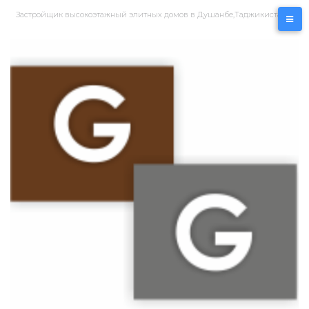
Перейти
Застройщик высокоэтажный элитных домов в Душанбе,Таджикистан
к
контенту