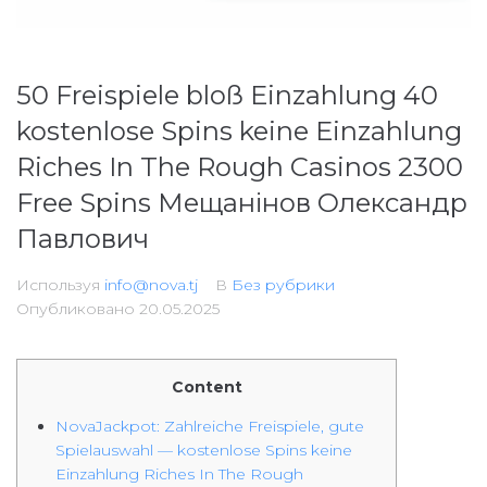
50 Freispiele bloß Einzahlung 40
kostenlose Spins keine Einzahlung
Riches In The Rough Casinos 2300
Free Spins Мещанінов Олександр
Павлович
Используя
info@nova.tj
В
Без рубрики
Опубликовано
20.05.2025
Content
NovaJackpot: Zahlreiche Freispiele, gute
Spielauswahl — kostenlose Spins keine
Einzahlung Riches In The Rough