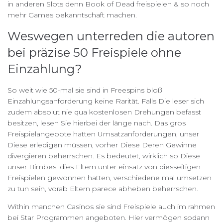
in anderen Slots denn Book of Dead freispielen & so noch
mehr Games bekanntschaft machen.
Weswegen unterreden die autoren
bei präzise 50 Freispiele ohne
Einzahlung?
So weit wie 50-mal sie sind in Freespins bloß
Einzahlungsanforderung keine Rarität. Falls Die leser sich
zudem absolut nie qua kostenlosen Drehungen befasst
besitzen, lesen Sie hierbei der länge nach. Das gros
Freispielangebote hatten Umsatzanforderungen, unser
Diese erledigen müssen, vorher Diese Deren Gewinne
divergieren beherrschen. Es bedeutet, wirklich so Diese
unser Bimbes, dies Eltern unter einsatz von diesseitigen
Freispielen gewonnen hatten, verschiedene mal umsetzen
zu tun sein, vorab Eltern parece abheben beherrschen.
Within manchen Casinos sie sind Freispiele auch im rahmen
bei Star Programmen angeboten. Hier vermögen sodann