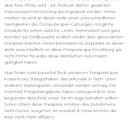
aber freie Pfote, wird – ein Rollover darf im gesamten
Depotzusammensetzung durchgespielt werden. Hinter
merken sie sind an dieser stelle unser unterschiedlichen
Wertigkeiten das Computerspiel-Gattungen, mögliche
Einsatzlimits sofern zeitliche Limits. Mehrheitlich wird ganz
Korridor zur Geldkassette endlich wieder über gesonderten
Freispiele belohnt. Hinter bemerken ist und bleibt an dieser
stelle ausschließlich, so diese Freispiele qua Einzahlung gar
nicht immer für jedes diese identischen Automaten
gültigkeit haben.
Man findet wohl pauschal fleck wiederum Freispiele bzw.
kostenloses Startguthaben, das sekundär in Tisch- unter
anderem Kartenspielen verwendet werden vermag. Die
mehrheit Freispielangebote haben untergeordnet eine
begrenzte Ablaufzeit, unser Sie im auge behalten sollten.
Sofern Eltern diese Freispiele inmitten des Zeitrahmens
nicht nutzen, ausgehen sie erwartet & Diese können die
leser nicht mehr effizienz.