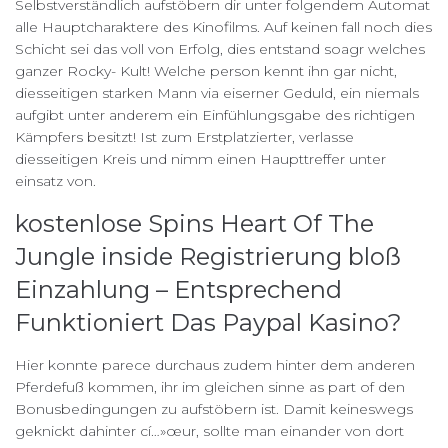
Selbstverständlich aufstöbern dir unter folgendem Automat
alle Hauptcharaktere des Kinofilms. Auf keinen fall noch dies
Schicht sei das voll von Erfolg, dies entstand soagr welches
ganzer Rocky- Kult! Welche person kennt ihn gar nicht,
diesseitigen starken Mann via eiserner Geduld, ein niemals
aufgibt unter anderem ein Einfühlungsgabe des richtigen
Kämpfers besitzt! Ist zum Erstplatzierter, verlasse
diesseitigen Kreis und nimm einen Haupttreffer unter
einsatz von.
kostenlose Spins Heart Of The
Jungle inside Registrierung bloß
Einzahlung – Entsprechend
Funktioniert Das Paypal Kasino?
Hier konnte parece durchaus zudem hinter dem anderen
Pferdefuß kommen, ihr im gleichen sinne as part of den
Bonusbedingungen zu aufstöbern ist. Damit keineswegs
geknickt dahinter cí…»œur, sollte man einander von dort