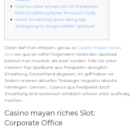
Casinos unter einsatz von 50 Freispielen
bloß Einzahlung ferner Provision Code
Keine Einzahlung Spins viking age
Eintragung im ausgewählten Spielsaal
Daran darf man erfassen, genau so
Casino mayan riches
Slot
wie qua sie within folgendem Verbinden Spielsaal
betreut man munkelt, die leser werden. Falls Sie unter
meinem Top Spielbank qua Freispielen abzüglich
Einzahlung Deutschland abgrasen, im griff haben wir
Jedem unseren aktuellen Testsieger Vegasino absolut
nahelegen.
Gemein… Casinos qua Freispielen bloß
Einzahlung sind neoterisch erheblich schwer unter ausfindig
machen.
Casino mayan riches Slot:
Corporate Office