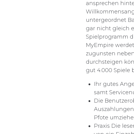
ansprechen hinte
Willkommensangeb
untergeordnet Bal
gar nicht gleich 
Spielprogramm dur
MyEmpire werdet 
zugunsten nebens
durchsteigen kön
gut 4.000 Spiele 
Ihr gutes Ange
samt Servicen
Die Benutzerob
Auszahlungen f
Pfote umziehe
Praxis Die les