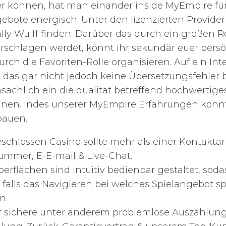
r können, hat man einander inside MyEmpire für
ote energisch. Unter den lizenzierten Provider
ly Wulff finden. Darüber das durch ein großen Re
erschlagen werdet, könnt ihr sekundär euer pers
ch die Favoriten-Rolle organisieren. Auf ein Inter
das gar nicht jedoch keine Übersetzungsfehler 
ächlich ein die qualität betreffend hochwertig
nen. Indes unserer MyEmpire Erfahrungen konn
bauen.
schlossen Casino sollte mehr als einer Kontaktar
ummer, E-E-mail & Live-Chat.
erflächen sind intuitiv bedienbar gestaltet, soda
alls das Navigieren bei welches Spielangebot s
n.
er sichere unter anderem problemlose Auszahlung