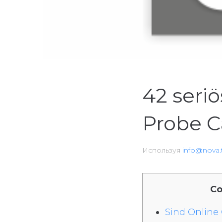
42 seri
Probe 
Используя
info@nova.t
Co
Sind Online 