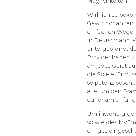
Möglichkeiten.
Wirklich so bek
Gewinnchancen be
einfachen Wege. H
in Deutschland. W
untergeordnet den
Provider haben z
an jedes Gerät a
die Spiele für nü
so potenz besond
alle. Um den Prä
daher am anfang 
Um inwendig ger
so wie dies MyEm
einiges eingescha