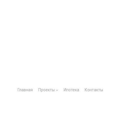
Главная
Проекты
Ипотека
Контакты