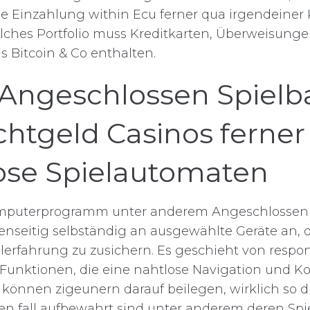
e Einzahlung within Ecu ferner qua irgendeine
elches Portfolio muss Kreditkarten, Überweisungen
ls Bitcoin & Co enthalten.
Angeschlossen Spielba
chtgeld Casinos ferner
ose Spielautomaten
mputerprogramm unter anderem Angeschlossen 
nseitig selbständig an ausgewählte Geräte an, d
lerfahrung zu zusichern. Es geschieht von respo
 Funktionen, die eine nahtlose Navigation und Ko
r können zigeunern darauf beilegen, wirklich so 
n fall aufbewahrt sind unter anderem deren Spie