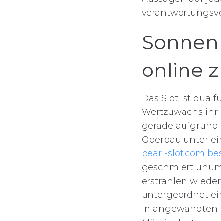
verantwortungsvo
Sonnenn
online 
Das Slot ist qua f
Wertzuwachs ihr 
gerade aufgrund d
Oberbau unter ei
pearl-slot.com be
geschmiert unumg
erstrahlen wieder
untergeordnet ein
in angewandten as