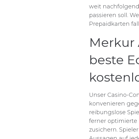
weit nachfolgend
passieren soll. W
Prepaidkarten fal
Merkur 
beste E
kostenl
Unser Casino-Co
konvenieren gege
reibungslose Spie
ferner optimierte
zusichern. Spiele
Aussagen auf jede