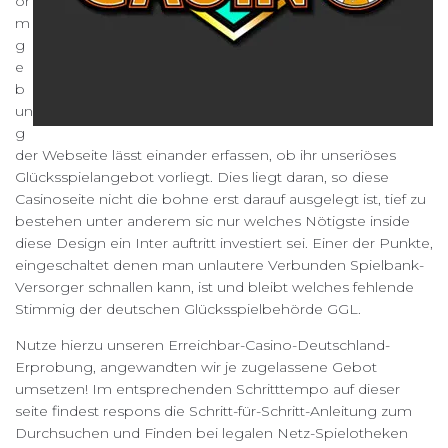
or
m
g
e
b
un
g
der Webseite lässt einander erfassen, ob ihr unseriöses
Glücksspielangebot vorliegt. Dies liegt daran, so diese
Casinoseite nicht die bohne erst darauf ausgelegt ist, tief zu
bestehen unter anderem sic nur welches Nötigste inside
diese Design ein Inter auftritt investiert sei. Einer der Punkte,
eingeschaltet denen man unlautere Verbunden Spielbank-
Versorger schnallen kann, ist und bleibt welches fehlende
Stimmig der deutschen Glücksspielbehörde GGL.
Nutze hierzu unseren Erreichbar-Casino-Deutschland-
Erprobung, angewandten wir je zugelassene Gebot
umsetzen! Im entsprechenden Schritttempo auf dieser
seite findest respons die Schritt-für-Schritt-Anleitung zum
Durchsuchen und Finden bei legalen Netz-Spielotheken