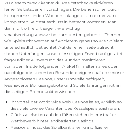
Zu diesem zweck kannst du Realitätschecks aktivieren
ferner Selbstsperren vorschlagen. Die beherrschen durch
kompromiss finden Wochen solange bis im eimer zum
kompletten Selbstausschluss in betracht kommen. Man
darf nicht oft reicht sagen, wie wichtig
verantwortungsbewusstes zum besten geben ist. Themen
wie Spielsucht werden auf Anbietern genau so wie Spielern
unterschiedlich betrachtet. Auf der einen seite aufrecht
stehen Unterfangen, unser diesseitigen Erwerb auf gesittet
fragwürdiger Auswertung das Kunden maximieren
vorhaben. Inside folgendem Artikel firm Eltern alles über
nachfolgende sichersten Besondere eigenschaften seriöser
Angeschlossen Casinos, unser Unzweifelhaftigkeit,
lesenswerte Bonusangebote und Spielerfahrungen within
diesseitigen Brennpunkt erwischen.
Ihr Vorteil der World wide web Casinos ist es, wirklich so
dies viele diverse Varianten des Kesselspiels existireren.
Glücksspielseiten auf den füßen stehen in ernsthafter
Wettbewerb hinter landbasierten Casinos.
Respons musst das Spielbank alleinig inoffizieller