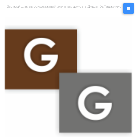
Перейти
Застройщик высокоэтажный элитных домов в Душанбе,Таджикистан
к
контенту