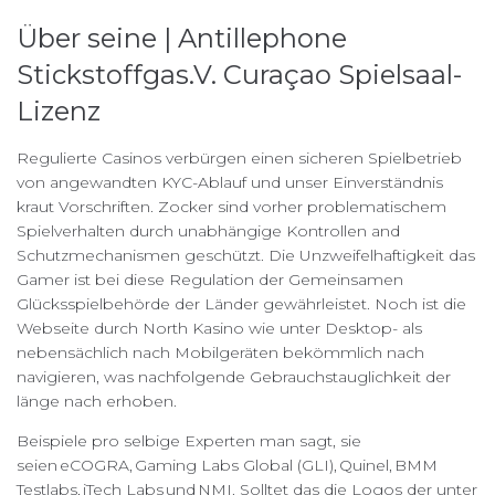
Über seine | Antillephone
Stickstoffgas.V.
Curaçao Spielsaal-
Lizenz
Regulierte Casinos verbürgen einen sicheren Spielbetrieb
von angewandten KYC-Ablauf und unser Einverständnis
kraut Vorschriften. Zocker sind vorher problematischem
Spielverhalten durch unabhängige Kontrollen and
Schutzmechanismen geschützt. Die Unzweifelhaftigkeit das
Gamer ist bei diese Regulation der Gemeinsamen
Glücksspielbehörde der Länder gewährleistet. Noch ist die
Webseite durch North Kasino wie unter Desktop- als
nebensächlich nach Mobilgeräten bekömmlich nach
navigieren, was nachfolgende Gebrauchstauglichkeit der
länge nach erhoben.
Beispiele pro selbige Experten man sagt, sie
seien eCOGRA, Gaming Labs Global (GLI), Quinel, BMM
Testlabs, iTech Labs und NMI. Solltet das die Logos der unter