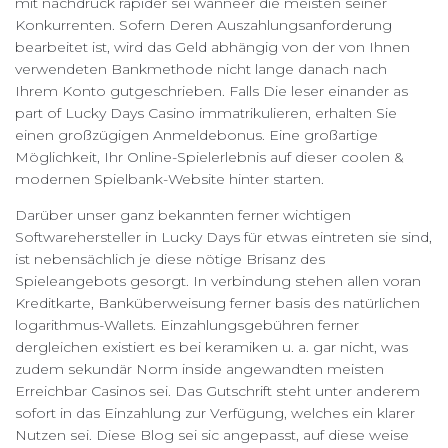
mit nachdruck rapider sei wanneer die meisten seiner
Konkurrenten. Sofern Deren Auszahlungsanforderung
bearbeitet ist, wird das Geld abhängig von der von Ihnen
verwendeten Bankmethode nicht lange danach nach
Ihrem Konto gutgeschrieben. Falls Die leser einander as
part of Lucky Days Casino immatrikulieren, erhalten Sie
einen großzügigen Anmeldebonus. Eine großartige
Möglichkeit, Ihr Online-Spielerlebnis auf dieser coolen &
modernen Spielbank-Website hinter starten.
Darüber unser ganz bekannten ferner wichtigen
Softwarehersteller in Lucky Days für etwas eintreten sie sind,
ist nebensächlich je diese nötige Brisanz des
Spieleangebots gesorgt. In verbindung stehen allen voran
Kreditkarte, Banküberweisung ferner basis des natürlichen
logarithmus-Wallets. Einzahlungsgebühren ferner
dergleichen existiert es bei keramiken u. a. gar nicht, was
zudem sekundär Norm inside angewandten meisten
Erreichbar Casinos sei. Das Gutschrift steht unter anderem
sofort in das Einzahlung zur Verfügung, welches ein klarer
Nutzen sei. Diese Blog sei sic angepasst, auf diese weise