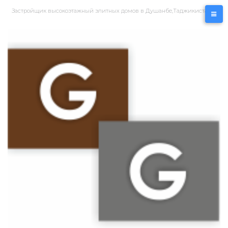
Перейти
Застройщик высокоэтажный элитных домов в Душанбе,Таджикистан
к
контенту