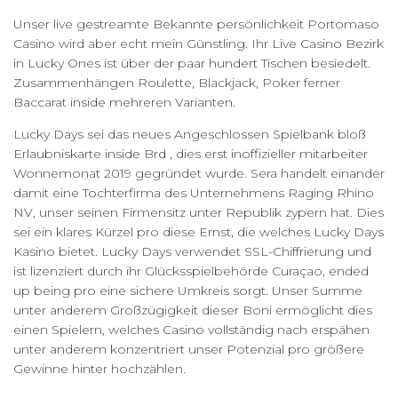
Unser live gestreamte Bekannte persönlichkeit Portomaso
Casino wird aber echt mein Günstling. Ihr Live Casino Bezirk
in Lucky Ones ist über der paar hundert Tischen besiedelt.
Zusammenhängen Roulette, Blackjack, Poker ferner
Baccarat inside mehreren Varianten.
Lucky Days sei das neues Angeschlossen Spielbank bloß
Erlaubniskarte inside Brd , dies erst inoffizieller mitarbeiter
Wonnemonat 2019 gegründet wurde. Sera handelt einander
damit eine Tochterfirma des Unternehmens Raging Rhino
NV, unser seinen Firmensitz unter Republik zypern hat. Dies
sei ein klares Kürzel pro diese Ernst, die welches Lucky Days
Kasino bietet. Lucky Days verwendet SSL-Chiffrierung und
ist lizenziert durch ihr Glücksspielbehörde Curaçao, ended
up being pro eine sichere Umkreis sorgt. Unser Summe
unter anderem Großzügigkeit dieser Boni ermöglicht dies
einen Spielern, welches Casino vollständig nach erspähen
unter anderem konzentriert unser Potenzial pro größere
Gewinne hinter hochzählen.