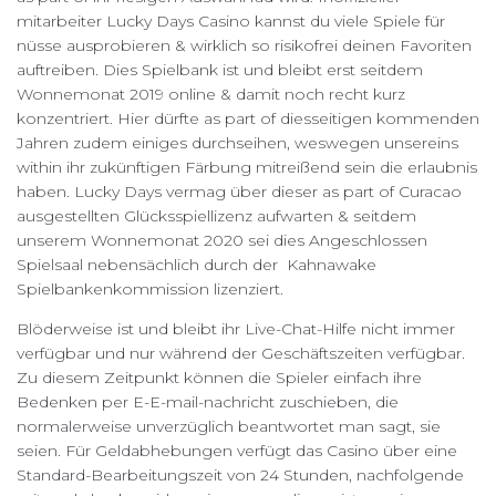
mitarbeiter Lucky Days Casino kannst du viele Spiele für
nüsse ausprobieren & wirklich so risikofrei deinen Favoriten
auftreiben. Dies Spielbank ist und bleibt erst seitdem
Wonnemonat 2019 online & damit noch recht kurz
konzentriert. Hier dürfte as part of diesseitigen kommenden
Jahren zudem einiges durchseihen, weswegen unsereins
within ihr zukünftigen Färbung mitreißend sein die erlaubnis
haben. Lucky Days vermag über dieser as part of Curacao
ausgestellten Glücksspiellizenz aufwarten & seitdem
unserem Wonnemonat 2020 sei dies Angeschlossen
Spielsaal nebensächlich durch der Kahnawake
Spielbankenkommission lizenziert.
Blöderweise ist und bleibt ihr Live-Chat-Hilfe nicht immer
verfügbar und nur während der Geschäftszeiten verfügbar.
Zu diesem Zeitpunkt können die Spieler einfach ihre
Bedenken per E-E-mail-nachricht zuschieben, die
normalerweise unverzüglich beantwortet man sagt, sie
seien. Für Geldabhebungen verfügt das Casino über eine
Standard-Bearbeitungszeit von 24 Stunden, nachfolgende